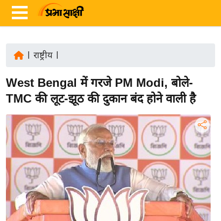
|
राष्ट्रीय
|
ता
West Bengal में गरजे PM Modi, बोले-
ज़ा
ख
TMC की लूट-झूठ की दुकान बंद होने वाली है
ब
र
रा
ष्ट्री
य
अं
त
र्रा
ष्ट्री