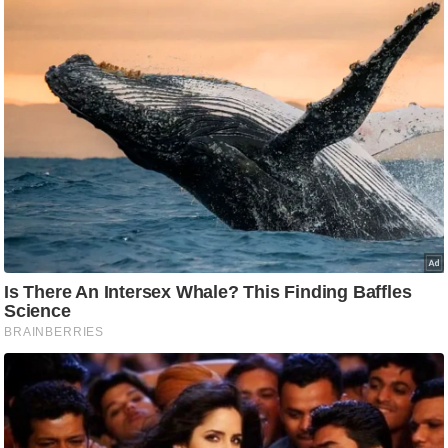
g
N
e
w
s
ला
इ
फ
स्टा
इ
ल
टे
क्नॉ
लॉ
जी
ब्यू
टी