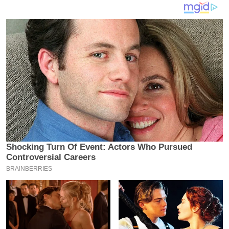
य
ब
ज
ट
खे
ल
क्रि
के
ट
I
P
L
2
0
2
6
क्रा