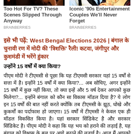
इ
म
ई
-
पे
इसे भी पढ़ें:
West Bengal Elections 2026 | बंगाल के
प
चुनावी रण में मोदी की 'त्रिशक्ति' रैली! कटवा, जंगीपुर और
र
कुशमंडी में भरेंगे हुंकार
मि
उन्होंने 15 वर्षों में क्या किया?
सा
पीएम मोदी ने टीएमसी से पूछा कि यह टीएमसी सरकार यहां 15 वर्षों से
ल
सत्ता में है। इन्होंने 15 वर्षों में क्या किया?... अब सोचिए, अगर इन्होंने
15 वर्षों में कुछ नहीं किया, तो क्या इन्हें और 5 वर्ष देकर आपको कुछ
बे
मिलेगा?... इन्होंने बंगाल को कौन सा विकास मॉडल दिया है? ये लोग
मि
इन 15 वर्षों की बात नहीं करते क्योंकि तब टीएमसी के झूठ, धोखे और
सा
कुकर्मों का पर्दाफाश हो जाएगा। 15 वर्षों में टीएमसी ने केवल एक ही
मॉडल विकसित किया है। यहां सरकार सिंडिकेट है और सरकार
ल
सिंडिकेट है। पीएम मोदी ने कहा कि यह भय को हराने की लड़ाई है, यह
श
बंगाल को विश्वास के बल पर आगे बढ़ाने की लड़ाई है। आज मैं आपको