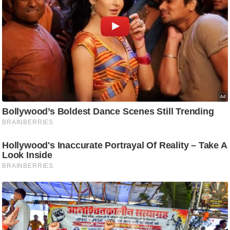
/
फै
श
न
घ
रे
लू
नु
स्खे
प
र्य
ट
न
स्थ
ल
फि