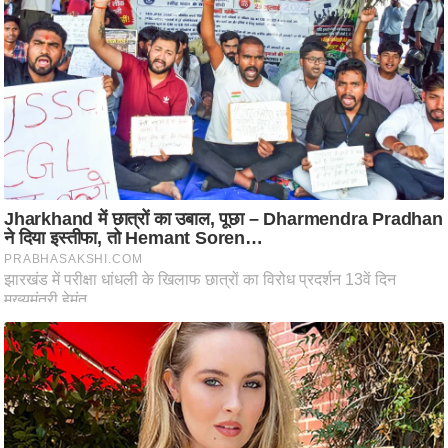
ट
ने
स
मं
त्रा
रि
ले
श
न
शि
प
रा
ज
नी
ति
वि
श्ले