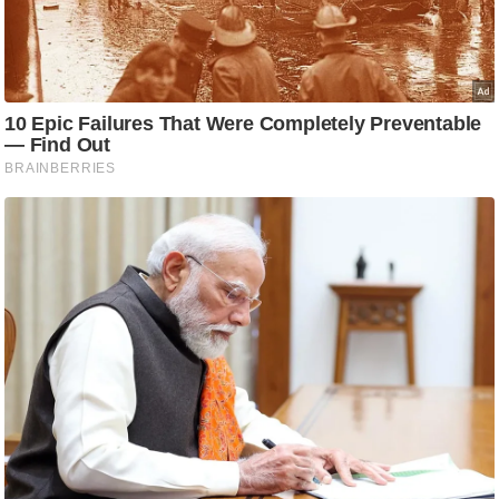
आ
र
.
आ
ई
.
चा
य
प
र
स
मी
क्षा
ध
र्म
ज्यो