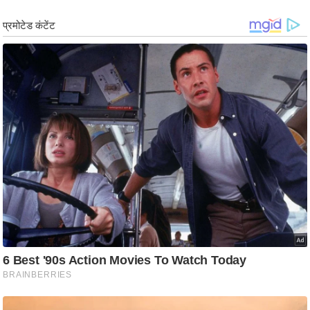
ड
हॉ
ली
वु
ड
फि
ल्म
स
मी
क्षा
B
r
e
a
k
i
n