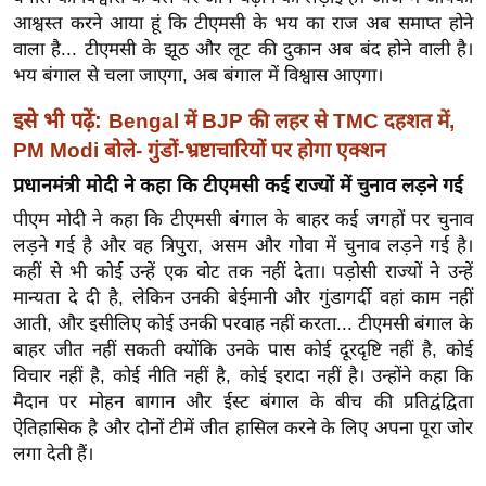
ख्सि
आश्वस्त करने आया हूं कि टीएमसी के भय का राज अब समाप्त होने
य
वाला है... टीएमसी के झूठ और लूट की दुकान अब बंद होने वाली है।
त
भय बंगाल से चला जाएगा, अब बंगाल में विश्वास आएगा।
यं
इसे भी पढ़ें:
Bengal में BJP की लहर से TMC दहशत में,
ग
PM Modi बोले- गुंडों-भ्रष्टाचारियों पर होगा एक्शन
इं
डि
प्रधानमंत्री मोदी ने कहा कि टीएमसी कई राज्यों में चुनाव लड़ने गई
या
पीएम मोदी ने कहा कि टीएमसी बंगाल के बाहर कई जगहों पर चुनाव
सा
लड़ने गई है और वह त्रिपुरा, असम और गोवा में चुनाव लड़ने गई है।
कहीं से भी कोई उन्हें एक वोट तक नहीं देता। पड़ोसी राज्यों ने उन्हें
हि
मान्यता दे दी है, लेकिन उनकी बेईमानी और गुंडागर्दी वहां काम नहीं
त्य
आती, और इसीलिए कोई उनकी परवाह नहीं करता... टीएमसी बंगाल के
ज
बाहर जीत नहीं सकती क्योंकि उनके पास कोई दूरदृष्टि नहीं है, कोई
ग
विचार नहीं है, कोई नीति नहीं है, कोई इरादा नहीं है। उन्होंने कहा कि
त
मैदान पर मोहन बागान और ईस्ट बंगाल के बीच की प्रतिद्वंद्विता
ऑ
ऐतिहासिक है और दोनों टीमें जीत हासिल करने के लिए अपना पूरा जोर
टो
लगा देती हैं।
व