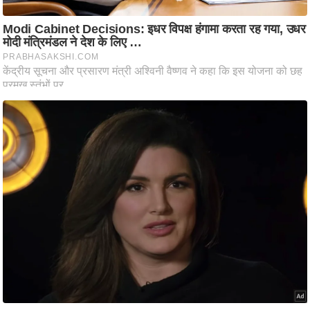
ति
ष
प्र
भु
म
हि
मा
/
ध
र्म
स्थ
ल
व्र
त
त्यो
हा
र