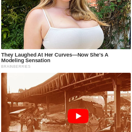
ष
ण
स
म
सा
म
यि
क
मा
तृ
भू
मि
स्तं
भ
ए
म
.