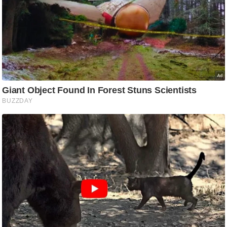
g
N
e
w
s
ला
इ
फ
स्टा
इ
ल
टे
क्नॉ
लॉ
जी
ब्यू
टी