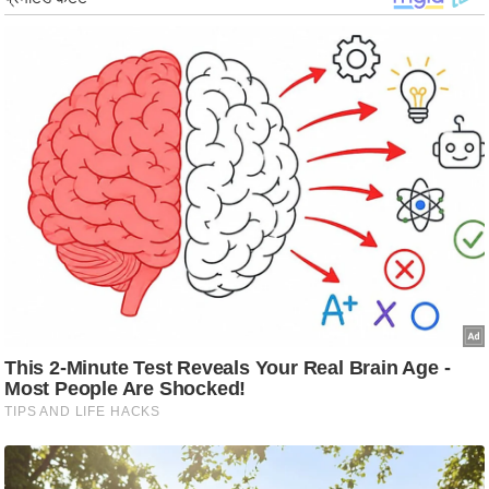
र्ल्ड
न्यू
ज
ब्री
फ
म
नो
रं
ज
न
ज
ग
त
बॉ
ली
वु