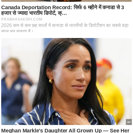
ट
ने
स
मं
त्रा
रि
ले
श
न
शि
प
रा
ज
नी
ति
वि
श्ले