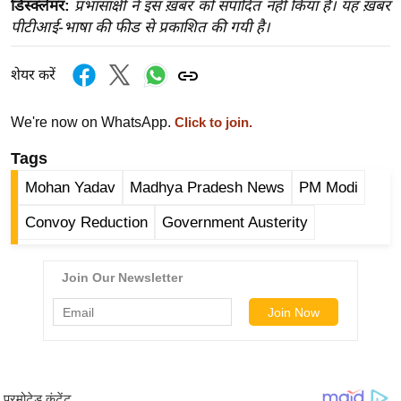
डिस्क्लेमर:
प्रभासाक्षी ने इस ख़बर को संपादित नहीं किया है। यह ख़बर
ख्सि
पीटीआई-भाषा की फीड से प्रकाशित की गयी है।
य
त
शेयर करें
यं
ग
We're now on WhatsApp.
Click to join.
इं
डि
Tags
या
Mohan Yadav
Madhya Pradesh News
PM Modi
सा
Convoy Reduction
Government Austerity
हि
त्य
ज
ग
त
ऑ
टो
व