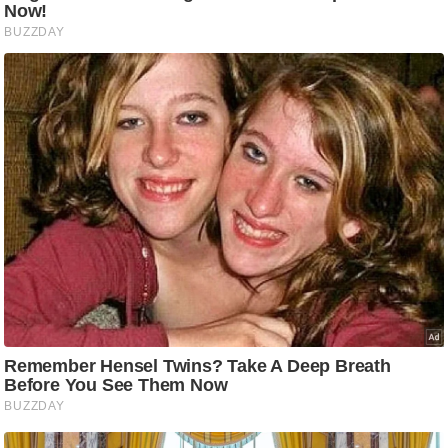
ष
ण
स
म
सा
म
यि
क
मा
तृ
भू
मि
स्तं
भ
ए
म
.