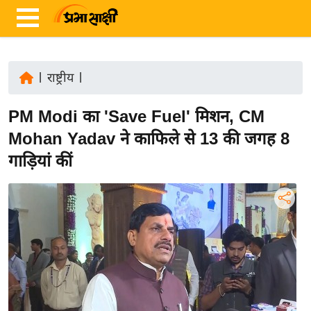
|
राष्ट्रीय
|
ता
PM Modi का 'Save Fuel' मिशन, CM
ज़ा
ख
Mohan Yadav ने काफिले से 13 की जगह 8
ब
गाड़ियां कीं
र
रा
ष्ट्री
य
अं
त
र्रा
ष्ट्री