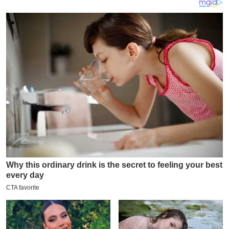
य
ब
ज
ट
खे
ल
क्रि
के
ट
I
P
L
2
0
2
6
क्रा