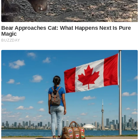
/
फै
श
न
घ
रे
लू
नु
स्खे
प
र्य
ट
न
स्थ
ल
फि