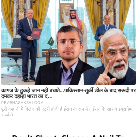
आ
र
.
आ
ई
.
चा
य
प
र
स
मी
क्षा
ध
र्म
ज्यो