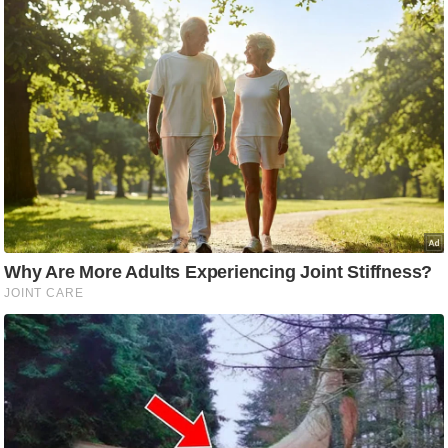
ड
हॉ
ली
वु
ड
फि
ल्म
स
मी
क्षा
B
r
e
a
k
i
n