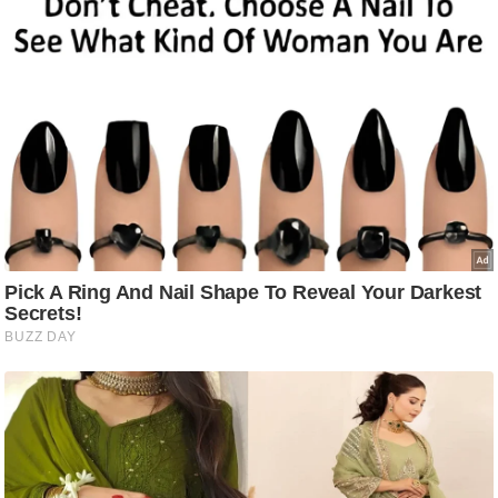
ति
ष
प्र
भु
म
हि
मा
/
ध
र्म
स्थ
ल
व्र
त
त्यो
हा
र