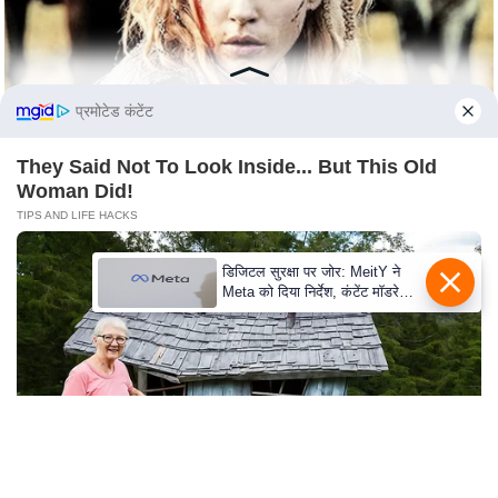
s
a
l
C
प्रमोटेड कंटेंट
o
d
They Said Not To Look Inside... But This Old
e
Woman Did!
O
TIPS AND LIFE HACKS
f
E
डिजिटल सुरक्षा पर जोर: MeitY ने
Meta को दिया निर्देश, कंटेंट मॉडरेशन
t
मजबूत करे
h
i
c
s
R
S