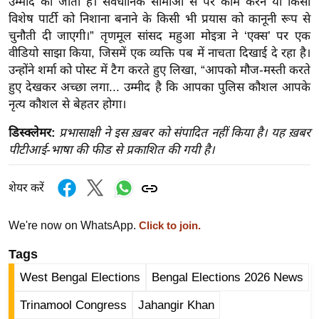
ड
उम्मीद की जाती है। संवैधानिक सीमाओं से परे काम करने या किसी
विशेष पार्टी को निशाना बनाने के किसी भी प्रयास को कानूनी रूप से
हॉ
चुनौती दी जाएगी।” तृणमूल सांसद महुआ मोइत्रा ने ‘एक्स’ पर एक
ली
वीडियो साझा किया, जिसमें एक व्यक्ति पब में नाचता दिखाई दे रहा है।
वु
उन्होंने शर्मा को पोस्ट में टैग करते हुए लिखा, “आपको मौज-मस्ती करते
ड
हुए देखकर अच्छा लगा... उम्मीद है कि आपका पुलिस कौशल आपके
फि
नृत्य कौशल से बेहतर होगा।
ल्म
डिस्क्लेमर:
प्रभासाक्षी ने इस ख़बर को संपादित नहीं किया है। यह ख़बर
स
पीटीआई-भाषा की फीड से प्रकाशित की गयी है।
मी
क्षा
शेयर करें
B
r
We're now on WhatsApp.
Click to join.
e
a
Tags
k
West Bengal Elections
Bengal Elections 2026 News
i
Trinamool Congress
Jahangir Khan
n