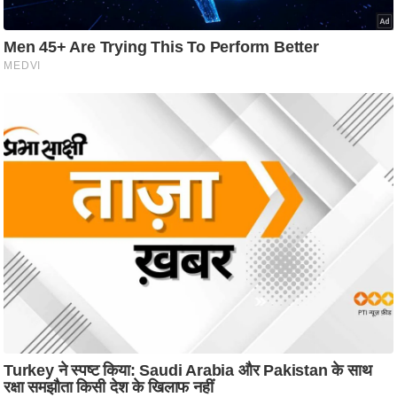
ष
ण
स
म
सा
म
यि
क
मा
तृ
भू
मि
स्तं
भ
ए
म
.