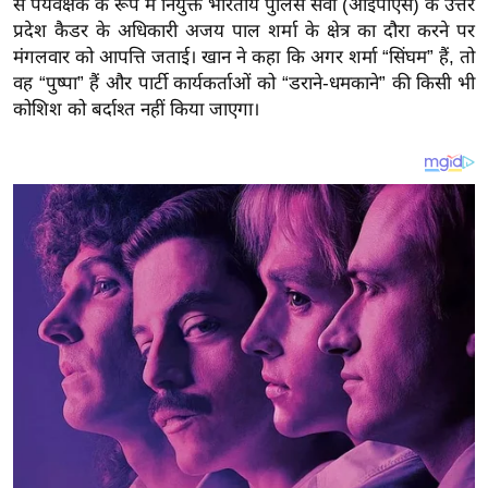
से पर्यवेक्षक के रूप में नियुक्त भारतीय पुलिस सेवा (आईपीएस) के उत्तर
य
प्रदेश कैडर के अधिकारी अजय पाल शर्मा के क्षेत्र का दौरा करने पर
ब
मंगलवार को आपत्ति जताई। खान ने कहा कि अगर शर्मा “सिंघम” हैं, तो
ज
वह “पुष्पा” हैं और पार्टी कार्यकर्ताओं को “डराने-धमकाने” की किसी भी
ट
कोशिश को बर्दाश्त नहीं किया जाएगा।
खे
ल
क्रि
के
ट
I
P
L
2
0
2
6
क्रा