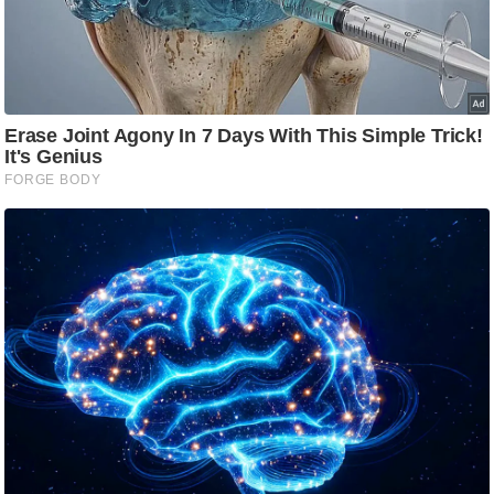
ट
ने
स
मं
त्रा
रि
ले
श
न
शि
प
रा
ज
नी
ति
वि
श्ले