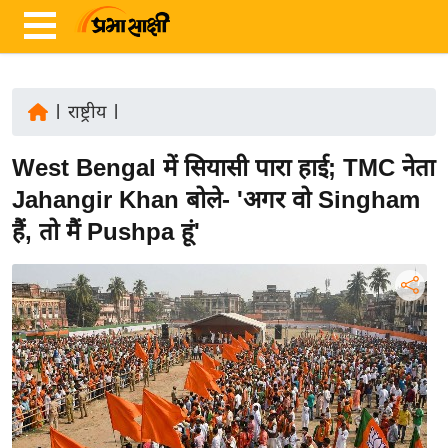
|
राष्ट्रीय
|
ता
West Bengal में सियासी पारा हाई; TMC नेता
ज़ा
ख
Jahangir Khan बोले- 'अगर वो Singham
ब
हैं, तो मैं Pushpa हूं'
र
रा
ष्ट्री
य
अं
त
र्रा
ष्ट्री