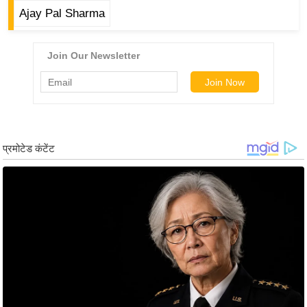
g
Ajay Pal Sharma
N
e
w
s
ला
इ
फ
स्टा
इ
ल
टे
क्नॉ
लॉ
जी
ब्यू
टी