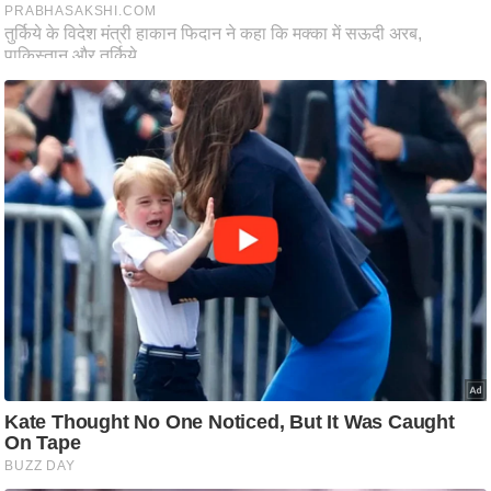
आ
र
.
आ
ई
.
चा
य
प
र
स
मी
क्षा
ध
र्म
ज्यो