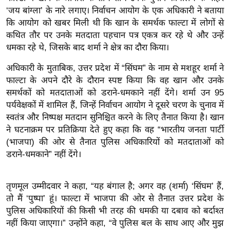
ख्सि
‘जय बांग्ला’ के नारे लगाए। निर्वाचन आयोग के एक अधिकारी ने बताया
य
कि आयोग को खबर मिली थी कि खान के समर्थक फाल्टा में लोगों से
त
कथित तौर पर उनके मतदाता पहचान पत्र एकत्र कर रहे थे और उन्हें
यं
धमका रहे थे, जिसके बाद शर्मा ने क्षेत्र का दौरा किया।
ग
अधिकारी के मुताबिक, उत्तर प्रदेश में “सिंघम” के नाम से मशहूर शर्मा ने
इं
फाल्टा के अपने दौरे के दौरान स्पष्ट किया कि वह खान और उनके
डि
समर्थकों को मतदाताओं को डराने-धमकाने नहीं देंगे। शर्मा उन 95
या
पर्यवेक्षकों में शामिल हैं, जिन्हें निर्वाचन आयोग ने दूसरे चरण के चुनाव में
सा
स्वतंत्र और निष्पक्ष मतदान सुनिश्चित करने के लिए तैनात किया है। खान
हि
ने घटनाक्रम पर प्रतिक्रिया देते हुए कहा कि वह “भारतीय जनता पार्टी
(भाजपा) की ओर से तैनात पुलिस अधिकारियों को मतदाताओं को
त्य
डराने-धमकाने” नहीं देंगे।
ज
ग
त
तृणमूल उम्मीदवार ने कहा, “यह बंगाल है; अगर वह (शर्मा) ‘सिंघम’ हैं,
ऑ
तो मैं ‘पुष्पा’ हूं। फाल्टा में भाजपा की ओर से तैनात उत्तर प्रदेश के
पुलिस अधिकारियों की किसी भी तरह की धमकी या दबाव को बर्दाश्त
टो
नहीं किया जाएगा।” उन्होंने कहा, “वे पुलिस बल के साथ आए और मुझ
व