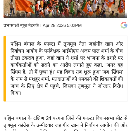
य
बि
AI Generated
ज़
प्रभासाक्षी न्यूज नेटवर्क
। Apr 28 2026 5:02PM
ने
स
पश्चिम बंगाल के फाल्टा में तृणमूल नेता जहांगीर खान और
उ
निर्वाचन आयोग के पर्यवेक्षक आईपीएस अजय पाल शर्मा के बीच
द्यो
तीखा टकराव हुआ, जहां खान ने शर्मा पर भाजपा के इशारे पर
ग
कार्यकर्ताओं को डराने का आरोप लगाते हुए कहा, 'अगर वह
ज
सिंघम हैं, तो मैं पुष्पा हूं।' यह विवाद तब शुरू हुआ जब 'सिंघम'
ग
के नाम से मशहूर शर्मा, मतदाताओं को धमकाने की शिकायतों की
त
जांच के लिए क्षेत्र में पहुंचे, जिसका तृणमूल ने जोरदार विरोध
किया।
वि
शे
ष
ज्ञ
पश्चिम बंगाल के दक्षिण 24 परगना जिले की फाल्टा विधानसभा सीट से
रा
तृणमूल कांग्रेस के उम्मीदवार जहांगीर खान ने निर्वाचन आयोग की ओर