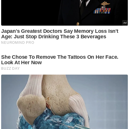
/
फै
श
न
घ
रे
लू
नु
स्खे
प
र्य
ट
न
स्थ
ल
फि