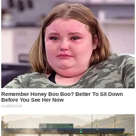
ति
ष
प्र
भु
म
हि
मा
/
ध
र्म
स्थ
ल
व्र
त
त्यो
हा
र