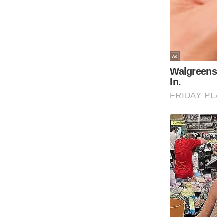
Code Of Ethics
RSS
Our Team
Expert Panel
Loksabhachunav
Android App