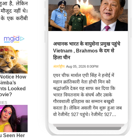
 हुआ है, लेकिन
 मौजूद नहीं थे।
द के एक करीबी
अचानक भारत के वायुसेना प्रमुख पहुंचे
Vietnam , Brahmos के दम से
हिला चीन
अंतर्राष्ट्रीय
Aug 05, 2026 8:00PM
एयर चीफ मार्शल एपी सिंह ने हनोई में
महान क्रांतिकारी नेता होची मिन को
श्रद्धांजलि देकर यह साफ कर दिया कि
भारत वियतनाम के संघर्ष और उसके
गौरवशाली इतिहास का सम्मान बखूबी
करता है। लेकिन असली गेम शुरू हुआ जब
वो रेजीमेंट 927 पहुंचे। रेजीमेंट 927
वियतनाम की वायुसेना की रीड है। यहां
एयर चीफ ने सीधे वियतनामी फाइटर
पायलट से बातचीत की। वियतनाम भी सुई