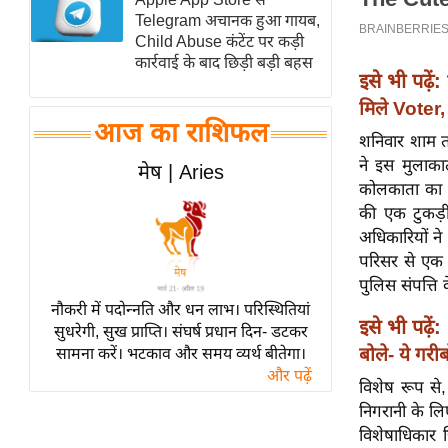
Telegram अचानक हुआ गायब,
स्तंभ
Child Abuse कंटेंट पर कड़ी
एम.
कार्रवाई के बाद छिड़ी बड़ी बहस
इसे भी पढ़ें:
आर.
मिले Vot
आई.
आज का राशिफल
चाय पर
शनिवार शाम तक
समीक्षा
ने इस मुलाका
मेष | Aries
कोलकाता का 
धर्म
की एक टुकड़ी
ज्योतिष
अधिकारियों ने
प्रभु
परिसर से एक 
महिमा/
पुलिस संपत्ति
नौकरी में पदोन्नति और धन लाभ। परिस्थितियां
धर्मस्थल
इसे भी पढ़ें:
सुधरेगी, सुख प्राप्ति। संघर्ष प्रधान दिन- डटकर
व्रत
बोले- ये गर
सामना करें। भटकाव और समय व्यर्थ बीतेगा।
त्योहार
और पढ़ें
विशेष रूप से,
राशिफल
निगरानी के लि
विशेष
विशेषाधिकार 