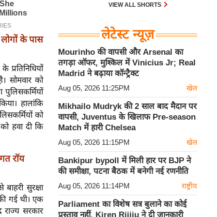
30 एम के भी उड़ाता है और भारत के पास
VIEW ALL SHORTS
इसका सबसे बड़ा बेड़ा है।
लेटेस्ट न्यूज़
लोगों के पास
Mourinho की वापसी और Arsenal का
तगड़ा ऑफर, मुश्किल में Vinicius Jr; Real
े प्रतिनिधियों
Madrid ने बढ़ाया कॉन्ट्रैक्ट
है। सोमवार को
Aug 05, 2026 11:25PM
खेल
ुलिसकर्मियों
किया। हालांकि
Mikhailo Mudryk की 2 साल बाद मैदान पर
लिसकर्मियों को
वापसी, Juventus के खिलाफ Pre-season
 को हवा दी कि
Match में हारी Chelsea
Aug 05, 2026 11:15PM
खेल
गत रॉय
Bankipur bypoll में मिली हार पर BJP ने
की समीक्षा, पटना बैठक में बनेगी नई रणनीति
Aug 05, 2026 11:14PM
राष्ट्रीय
 बाहरी सुरक्षा
न की गई थी। एक
Parliament का विशेष सत्र बुलाने का कोई
द राज्य सरकार
प्रस्ताव नहीं, Kiren Rijiju ने दी जानकारी