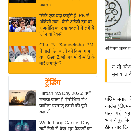
बजट
Hindi
अवतार
खेल
News
सिर्फ एक बंदा काफ़ी है: PK से
क्रिकेट
ओवैसी तक...कैसे अकेले दम पर
Hindi
IPL
राजनीति का रुख बदलने में लगे ये
'लोन वॉरियर्स'
Videos
2026
ANI
क्राइम
Chai Par Sameeksha: PM
अभिनय आकाश
ने गाली देने वालों को किया माफ,
ई-पेपर
क्या Gen Z भी अब मोदी मोदी के
मिसाल बेमिसाल
नारे लगाएंगे?
न तो सीआई
शख्सियत
मुलाकात क
यंग इंडिया
ट्रेंडिंग
साहित्य जगत
Hiroshima Day 2026: क्यों
ऑटो वर्ल्ड
पश्चिम बंगाल
मनाया जाता है हिरोशिमा डे?
जानिए परमाणु हमले की पूरी
कांग्रेस (टीए
न्यूज ब्रीफ
कहानी
पहुंच गई। यह 
मनोरंजन जगत
भाबानीपुर निर्
World Lung Cancer Day:
बॉलीवुड
ठीक चार दिन
क्यों तेजी से फैल रहा फेफड़ों का