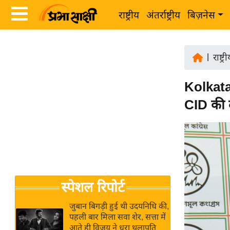
राष्ट्रीय
अंतर्राष्ट्रीय
बिज़नेस
Latest
ता
News
|
राष्ट्र
ज़ा
in
ख
Kolkata
Hindi
ब
CID की द
र
Hindi
राष्ट्रीय
News
अंतर्राष्ट्रीय
Live
बिज़नेस
उद्योग
Breaking
स्पेशल रिपोर्ट
जगत
News in
विशेषज्ञ
Hindi
जुबान बिगड़ी हुई थी उदयनिधि की,
राय
पहली बार मिला सवा शेर, सत्ता में
आते ही विजय ने धरा थलापति