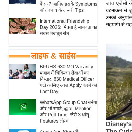
जांच एजेंसी क
हॉलीवुड
कैंसर? जानिए इसके Symptoms
और बचाव के जरूरी Tips
घटनाक्रम से जु
फिल्म समीक्षा
उनकी अनुपस्थ
International Friendship
Breaking
सहयोगी से गह
Day 2026: मित्रता है मानवता का
News
सबसे मजबूत सेतु
लाइफस्टाइल
टेक्नॉलॉजी
लाइफ & साइंस
ब्यूटी/फैशन
घरेलू नुस्खे
BFUHS 630 MO Vacancy:
पंजाब में चिकित्सा सेवाओं का
पर्यटन स्थल
विस्तार, 630 Medical Officer
फिटनेस मंत्रा
पदों के लिए आज Apply करने का
Last Day
रिलेशनशिप
WhatsApp Group Chat बनेगा
राजनीति
और भी स्मार्ट, @all Mention
विश्लेषण
और Poll Timer जैसे 3 धांसू
समसामयिक
Features लॉन्च
मातृभूमि
Apple App Store से