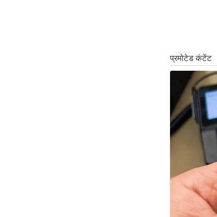
ऑडियो
इंफ़ोग्राफ़िक
राज्यों से
शहरों से
वेब स्टोरी
कार्टून
Short
Videos
iOS App
About us
Contact Editor
Advertise
Privacy Policy
Grievance
Redressal