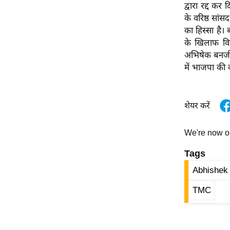
विश्लेषण
द्वारा रद्द कर
के वरिष्ठ सां
ट्रेंडिंग
का हिस्सा है। 
के खिलाफ विश
Q
अभिषेक बनर्जी 
u
में भाजपा की क
i
c
k
शेयर करें
L
i
We're now 
n
k
Tags
s
Abhishek
विधानसभा
TMC
चुनाव
फोटो
वीडियो