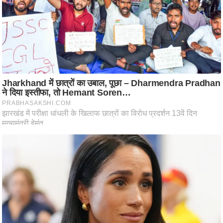
ट
ने
स
मं
त्रा
रि
ले
श
न
शि
प
रा
ज
नी
ति
वि
श्ले