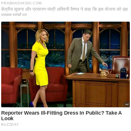
ति
ष
प्र
भु
म
हि
मा
/
ध
र्म
स्थ
ल
व्र
त
त्यो
हा
र