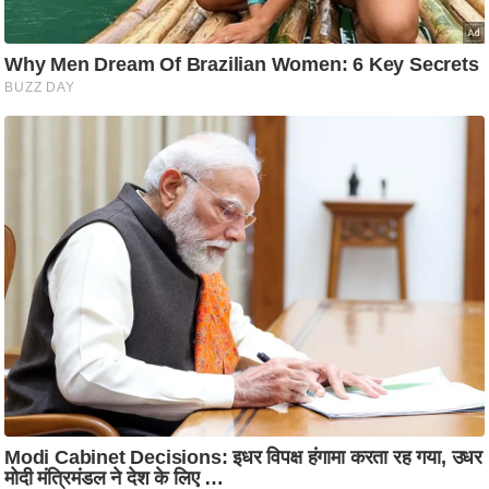
आ
र
.
आ
ई
.
चा
य
प
र
स
मी
क्षा
ध
र्म
ज्यो