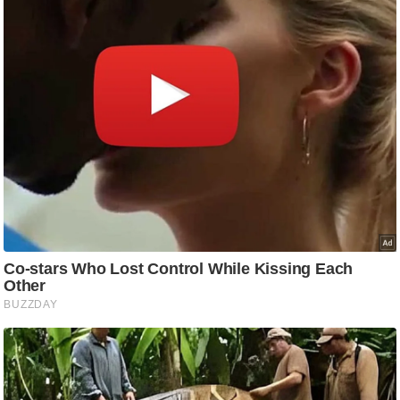
g
N
e
w
s
ला
इ
फ
स्टा
इ
ल
टे
क्नॉ
लॉ
जी
ब्यू
टी