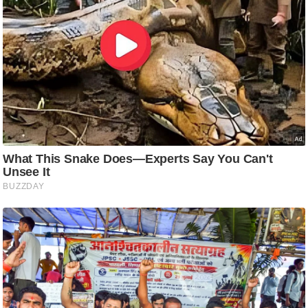
/
फै
श
न
घ
रे
लू
नु
स्खे
प
र्य
ट
न
स्थ
ल
फि