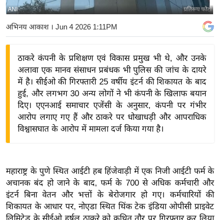
ANI
प्रतिरूप फोटो
य
बि
अभिनय आकाश
। Jun 4 2026 1:11PM
ज़
ने
ठाकरे कंपनी के प्रशिक्षण एवं विकास प्रमुख भी थे, और उनके
स
अलावा एक मानव संसाधन प्रबंधक भी पुलिस की जांच के दायरे
उ
में है। सीईओ की गिरफ्तारी 25 वर्षीय इंटर्न की शिकायत के बाद
द्यो
हुई, और लगभग 30 अन्य लोगों ने भी कंपनी के खिलाफ बयान
ग
दिए। एएनआई समाचार एजेंसी के अनुसार, कंपनी पर गंभीर
आरोप लगाए गए हैं और ठाकरे पर धोखाधड़ी और आपराधिक
ज
विश्वासघात के आरोप में मामला दर्ज किया गया है।
ग
त
वि
महाराष्ट्र के पुणे स्थित आईटी हब हिंजेवाड़ी में एक निजी आईटी फर्म के
शे
अचानक बंद हो जाने के बाद, फर्म के 700 से अधिक कर्मचारी और
ष
इंटर्न बिना वेतन और भत्तों के बेरोजगार हो गए। कर्मचारियों की
ज्ञ
शिकायत के आधार पर, नोएडा स्थित थिंक टेक इंडिया ओपीसी प्राइवेट
रा
लिमिटेड के सीईओ हर्षल ठाकरे को कथित तौर पर गिरफ्तार कर लिया