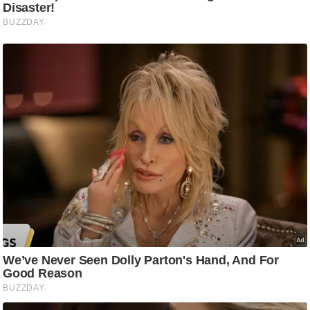
ड
हॉ
ली
वु
ड
फि
ल्म
स
मी
क्षा
B
r
e
a
k
i
n