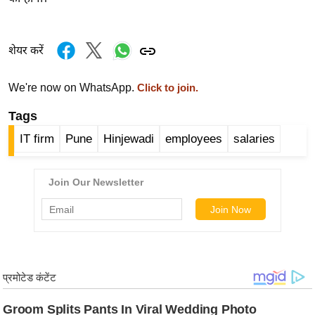
र्ल्ड
न्यू
शेयर करें
ज
ब्री
फ
We're now on WhatsApp.
Click to join.
म
Tags
नो
IT firm
Pune
Hinjewadi
employees
salaries
रं
ज
न
ज
ग
त
बॉ
ली
वु