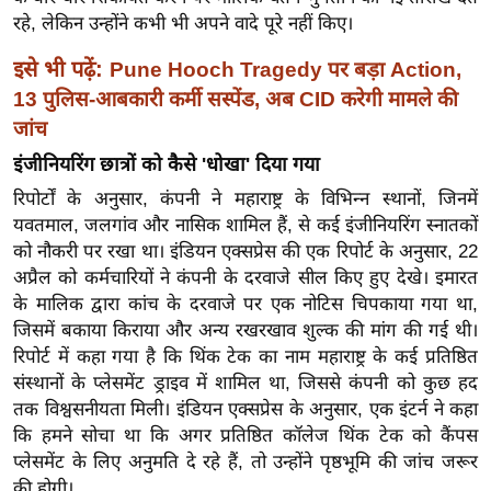
ख्सि
रहे, लेकिन उन्होंने कभी भी अपने वादे पूरे नहीं किए।
य
त
इसे भी पढ़ें:
Pune Hooch Tragedy पर बड़ा Action,
13 पुलिस-आबकारी कर्मी सस्पेंड, अब CID करेगी मामले की
यं
ग
जांच
इं
इंजीनियरिंग छात्रों को कैसे 'धोखा' दिया गया
डि
रिपोर्टों के अनुसार, कंपनी ने महाराष्ट्र के विभिन्न स्थानों, जिनमें
या
यवतमाल, जलगांव और नासिक शामिल हैं, से कई इंजीनियरिंग स्नातकों
सा
को नौकरी पर रखा था। इंडियन एक्सप्रेस की एक रिपोर्ट के अनुसार, 22
हि
अप्रैल को कर्मचारियों ने कंपनी के दरवाजे सील किए हुए देखे। इमारत
त्य
के मालिक द्वारा कांच के दरवाजे पर एक नोटिस चिपकाया गया था,
जिसमें बकाया किराया और अन्य रखरखाव शुल्क की मांग की गई थी।
ज
रिपोर्ट में कहा गया है कि थिंक टेक का नाम महाराष्ट्र के कई प्रतिष्ठित
ग
संस्थानों के प्लेसमेंट ड्राइव में शामिल था, जिससे कंपनी को कुछ हद
त
तक विश्वसनीयता मिली। इंडियन एक्सप्रेस के अनुसार, एक इंटर्न ने कहा
ऑ
कि हमने सोचा था कि अगर प्रतिष्ठित कॉलेज थिंक टेक को कैंपस
टो
प्लेसमेंट के लिए अनुमति दे रहे हैं, तो उन्होंने पृष्ठभूमि की जांच जरूर
व
की होगी।