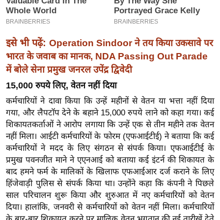
इ
म
ई
इसे भी पढ़ें:
Operation Sindoor ने तय किया उकसावे पर
-
भारत के जवाब का मानक, NDA Passing Out Parade
पे
में बोले सेना प्रमुख जनरल उपेंद्र द्विवेदी
प
15,000 रुपये लिए, वेतन नहीं दिया
र
कर्मचारियों ने दावा किया कि उन्हें महीनों से वेतन या भत्ता नहीं दिया
मि
गया, और लैपटॉप देने के बहाने 15,000 रुपये लाने को कहा गया। कई
सा
शिकायतकर्ताओं ने आरोप लगाया कि उन्हें एक से तीन महीने तक वेतन
ल
नहीं मिला। आईटी कर्मचारियों के फोरम (एफआईटीई) ने बताया कि कई
कर्मचारियों ने मदद के लिए संगठन से संपर्क किया। एफआईटीई के
बे
प्रमुख पवनजीत माने ने एएनआई को बताया कई इंटर्न की शिकायत के
मि
बाद हमने फर्म के मालिकों के खिलाफ एफआईआर दर्ज कराने के लिए
सा
हिंजेवाड़ी पुलिस से संपर्क किया था। उन्होंने कहा कि कंपनी ने पिछले
साल परिचालन शुरू किया और शुरुआत में नए कर्मचारियों को वेतन
ल
दिया। हालांकि, जनवरी से कर्मचारियों को वेतन नहीं मिला। कर्मचारियों
श
के बार-बार शिकायत करने पर मालिक वेतन भुगतान की नई तारीखें देते