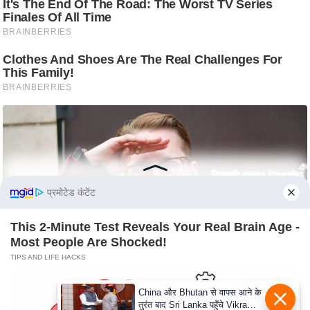
e
r
t
i
s
e
P
r
i
v
a
प्रमोटेड कंटेंट
c
y
This 2-Minute Test Reveals Your Real Brain Age -
P
Most People Are Shocked!
o
TIPS AND LIFE HACKS
l
i