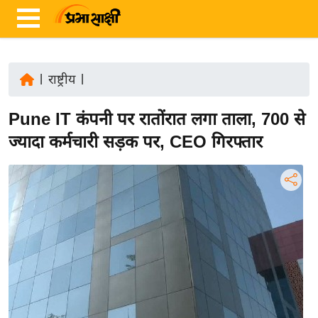
|
राष्ट्रीय
|
ता
Pune IT कंपनी पर रातोंरात लगा ताला, 700 से
ज़ा
ख
ज्यादा कर्मचारी सड़क पर, CEO गिरफ्तार
ब
र
रा
ष्ट्री
य
अं
त
र्रा
ष्ट्री