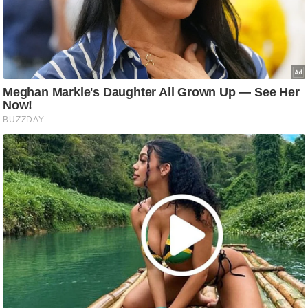
ष
ण
स
म
सा
म
यि
क
मा
तृ
भू
मि
स्तं
भ
ए
म
.