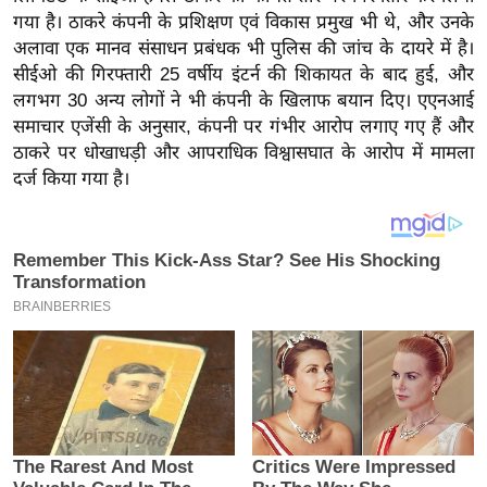
य
गया है। ठाकरे कंपनी के प्रशिक्षण एवं विकास प्रमुख भी थे, और उनके
ब
अलावा एक मानव संसाधन प्रबंधक भी पुलिस की जांच के दायरे में है।
ज
सीईओ की गिरफ्तारी 25 वर्षीय इंटर्न की शिकायत के बाद हुई, और
ट
लगभग 30 अन्य लोगों ने भी कंपनी के खिलाफ बयान दिए। एएनआई
समाचार एजेंसी के अनुसार, कंपनी पर गंभीर आरोप लगाए गए हैं और
खे
ठाकरे पर धोखाधड़ी और आपराधिक विश्वासघात के आरोप में मामला
ल
दर्ज किया गया है।
क्रि
के
ट
I
P
L
2
0
2
6
क्रा