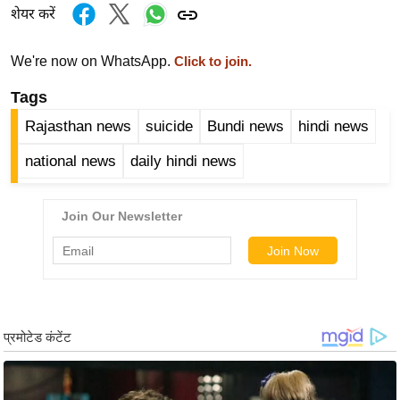
ख्सि
शेयर करें
य
त
We're now on WhatsApp.
Click to join.
यं
Tags
ग
Rajasthan news
suicide
Bundi news
hindi news
इं
डि
national news
daily hindi news
या
सा
हि
त्य
ज
ग
त
ऑ
टो
व