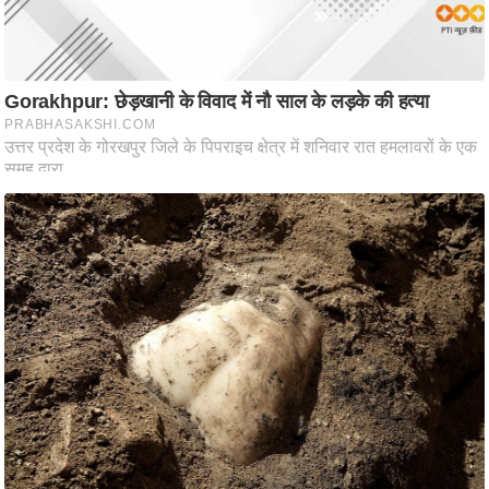
/
फै
श
न
घ
रे
लू
नु
स्खे
प
र्य
ट
न
स्थ
ल
फि