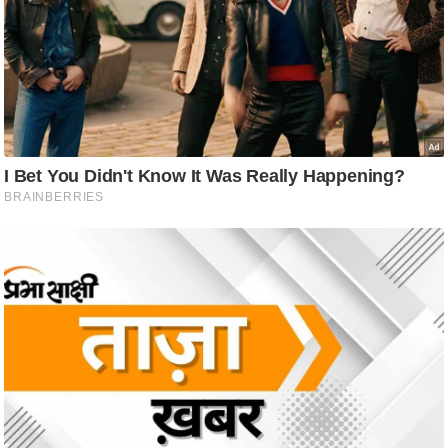
g
N
e
w
s
ला
इ
फ
स्टा
इ
ल
टे
क्नॉ
लॉ
जी
ब्यू
टी