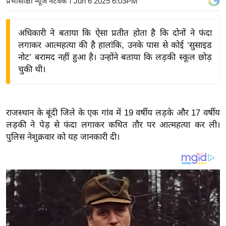
प्रभासाक्षी न्यूज नेटवर्क
। Jun 6 2025 6:03PM
य
बि
अधिकारी ने बताया कि ऐसा प्रतीत होता है कि दोनों ने फंदा
ज़
लगाकर आत्महत्या की है हालांकि, उनके पास से कोई ‘सुसाइड
ने
नोट’ बरामद नहीं हुआ है। उन्होंने बताया कि लड़की स्कूल छोड़
स
चुकी थी।
उ
द्यो
ग
राजस्थान के बूंदी जिले के एक गांव में 19 वर्षीय लड़के और 17 वर्षीय
ज
लड़की ने पेड़ से फंदा लगाकर कथित तौर पर आत्महत्या कर ली।
ग
पुलिस नेशुक्रवार को यह जानकारी दी।
त
वि
शे
ष
ज्ञ
रा