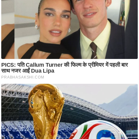
ति
ष
प्र
भु
म
हि
मा
/
ध
र्म
स्थ
ल
व्र
त
त्यो
हा
र