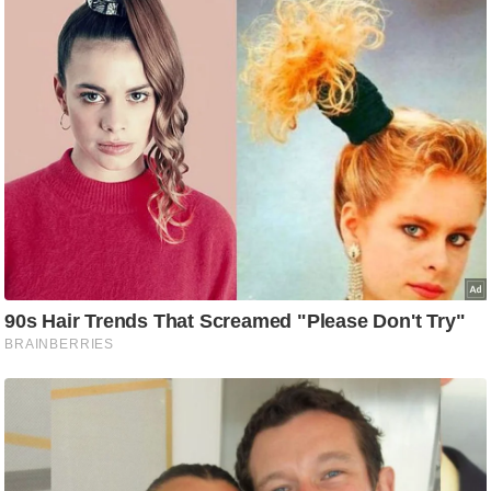
आ
र
.
आ
ई
.
चा
य
प
र
स
मी
क्षा
ध
र्म
ज्यो