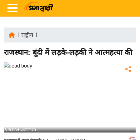
|
राष्ट्रीय
|
ता
राजस्थान: बूंदी में लड़के-लड़की ने आत्महत्या की
ज़ा
ख
ब
र
रा
ष्ट्री
य
अं
त
Creative Common
र्रा
ष्ट्री