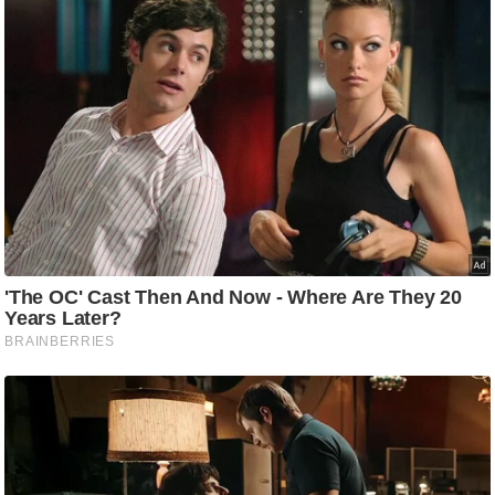
र्ल्ड
न्यू
ज
ब्री
फ
म
नो
रं
ज
न
ज
ग
त
बॉ
ली
वु