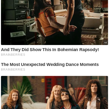
ड
हॉ
ली
वु
ड
फि
ल्म
स
मी
क्षा
B
r
e
a
k
i
n