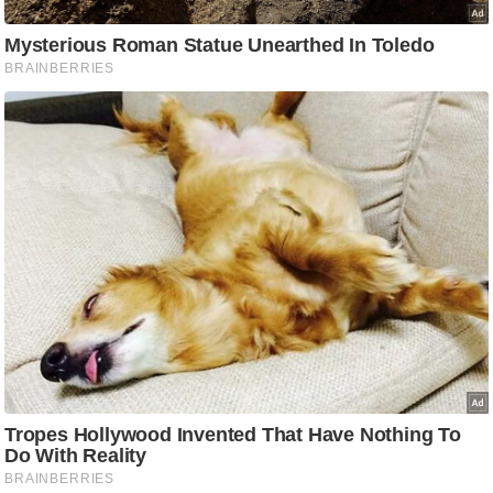
ट
ने
स
मं
त्रा
रि
ले
श
न
शि
प
रा
ज
नी
ति
वि
श्ले