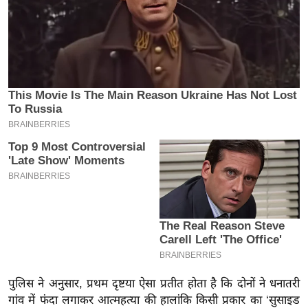
य
ब
ज
ट
खे
ल
क्रि
के
ट
I
P
L
2
0
2
पुलिस ने अनुसार, प्रथम दृष्टया ऐसा प्रतीत होता है कि दोनों ने धनातरी
6
गांव में फंदा लगाकर आत्महत्या की हालांकि किसी प्रकार का ‘सुसाइड
क्रा