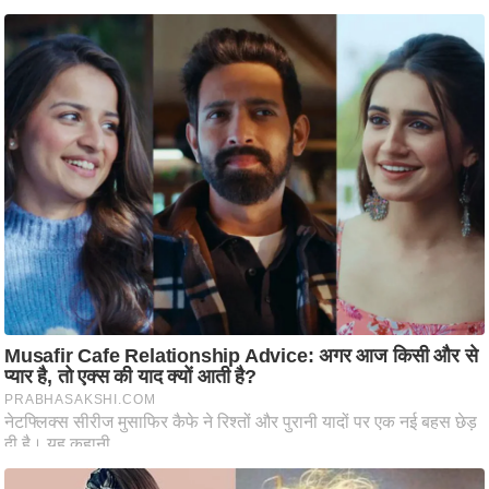
ष
ण
स
म
सा
म
यि
क
मा
तृ
भू
मि
स्तं
भ
ए
म
.