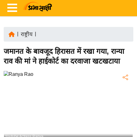
|
राष्ट्रीय
|
ता
जमानत के बावजूद हिरासत में रखा गया, रान्या
ज़ा
ख
राव की मां ने हाईकोर्ट का दरवाजा खटखटाया
ब
र
रा
ष्ट्री
य
अं
त
र्रा
ष्ट्री
Youtube Actress Ranya