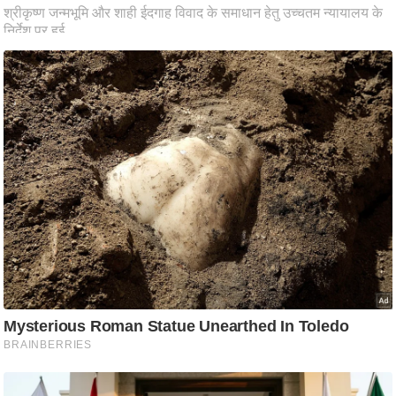
ति
ष
प्र
भु
म
हि
मा
/
ध
र्म
स्थ
ल
व्र
त
त्यो
हा
र