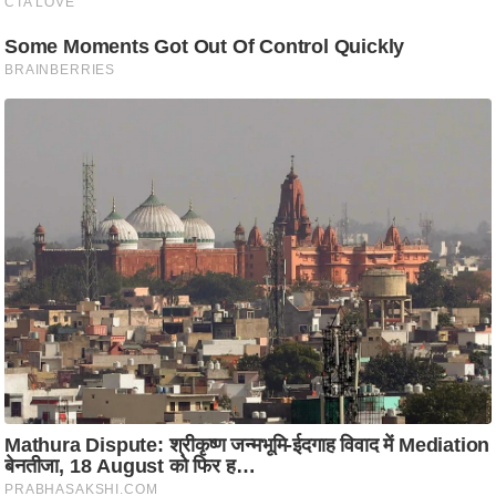
आ
र
.
आ
ई
.
चा
य
प
र
स
मी
क्षा
ध
र्म
ज्यो