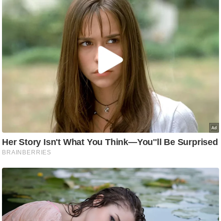
ड
हॉ
ली
वु
ड
फि
ल्म
स
मी
क्षा
B
r
e
a
k
i
n