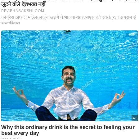
ष
ण
स
म
सा
म
यि
क
मा
तृ
भू
मि
स्तं
भ
ए
म
.