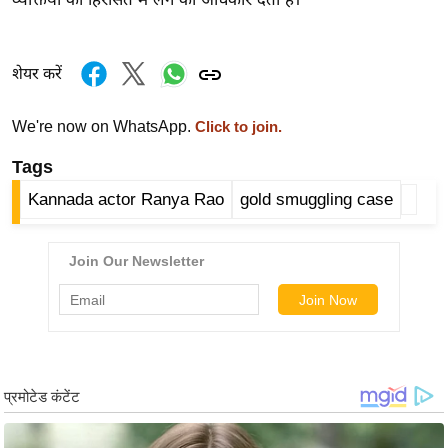
र्ल्ड
न्यू
ज
शेयर करें
ब्री
फ
We're now on WhatsApp.
Click to join.
म
Tags
नो
Kannada actor Ranya Rao
gold smuggling case
रं
ज
न
ज
ग
त
बॉ
ली
वु