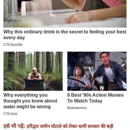
इ
म
ई
-
पे
प
र
मि
सा
ल
बे
मि
सा
ल
श
इसे भी पढ़ें:
हरिद्वार जमीन घोटाले को लेकर धामी सरकार की बड़ी