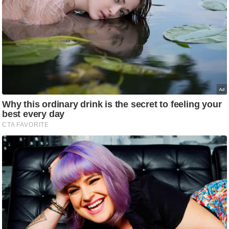
g
N
e
w
s
ला
इ
फ
स्टा
इ
ल
टे
क्नॉ
लॉ
जी
ब्यू
टी