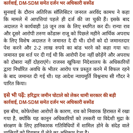
ख्सि
कार्रवाई, DM-SDM समेत दर्जन भर अधिकारी सस्पेंड
य
सुनवाई के दौरान अतिरिक्त सॉलिसिटर जनरल अरविंद कामथ ने कहा
त
कि मामले में आपत्तियां पहले ही दर्ज की जा चुकी हैं। इसके बाद
अदालत ने कार्यवाही 18 जून तक के लिए स्थगित कर दी। रान्या राव
यं
और दूसरे आरोपी तरुण कोंडारू राजू को पिछले महीने आर्थिक अपराध
ग
के लिए विशेष अदालत ने जमानत दे दी थी। दोनों को दो जमानतदार
इं
पेश करने और 2-2 लाख रुपये का बांड भरने को कहा गया था।
डि
जमानत इस शर्त पर दी गई थी कि आरोपी देश नहीं छोड़ेंगे और अपराध
या
को दोबारा नहीं दोहराएंगे। राजस्व खुफिया निदेशालय के अधिकारियों
सा
द्वारा निर्धारित अवधि के भीतर आरोप पत्र प्रस्तुत करने में विफल रहने
हि
के बाद जमानत दी गई थी। यह आदेश न्यायमूर्ति विश्वनाथ सी गौदर ने
त्य
पारित किया।
ज
इसे भी पढ़ें:
हरिद्वार जमीन घोटाले को लेकर धामी सरकार की बड़ी
ग
कार्रवाई, DM-SDM समेत दर्जन भर अधिकारी सस्पेंड
त
इस बीच, कोफेपोसा आरोपों के कारण, राव को निवारक हिरासत में रखा
ऑ
गया है, क्योंकि यह कानून अधिकारियों को तस्करी या विदेशी मुद्रा के
टो
संरक्षण के लिए हानिकारक गतिविधियों में शामिल होने के संदेह वाले
व
व्यक्तियों को हिरासत में लेने का अधिकार देता है।