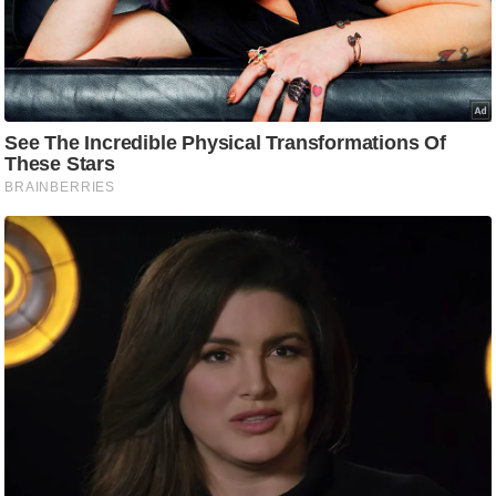
/
फै
श
न
घ
रे
लू
नु
स्खे
प
र्य
ट
न
स्थ
ल
फि