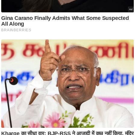
ट
ने
स
मं
त्रा
रि
ले
श
न
शि
प
रा
ज
नी
ति
वि
श्ले