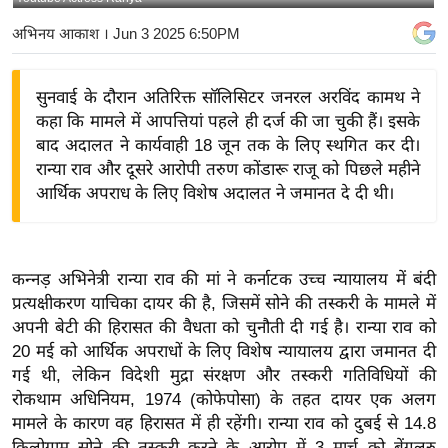
य
अभिनय आकाश
। Jun 3 2025 6:50PM
बि
ज़
सुनवाई के दौरान अतिरिक्त सॉलिसिटर जनरल अरविंद कामथ ने
ने
कहा कि मामले में आपत्तियां पहले ही दर्ज की जा चुकी हैं। इसके
स
बाद अदालत ने कार्यवाही 18 जून तक के लिए स्थगित कर दी।
उ
रान्या राव और दूसरे आरोपी तरुण कोंडारू राजू को पिछले महीने
द्यो
आर्थिक अपराध के लिए विशेष अदालत ने जमानत दे दी थी।
ग
ज
ग
कन्नड़ अभिनेत्री रान्या राव की मां ने कर्नाटक उच्च न्यायालय में बंदी
त
प्रत्यक्षीकरण याचिका दायर की है, जिसमें सोने की तस्करी के मामले में
वि
अपनी बेटी की हिरासत की वैधता को चुनौती दी गई है। रान्या राव को
शे
20 मई को आर्थिक अपराधों के लिए विशेष न्यायालय द्वारा जमानत दी
ष
गई थी, लेकिन विदेशी मुद्रा संरक्षण और तस्करी गतिविधियों की
रोकथाम अधिनियम, 1974 (कोफेपोसा) के तहत दायर एक अलग
ज्ञ
मामले के कारण वह हिरासत में ही रहेंगी। रान्या राव को दुबई से 14.8
रा
किलोग्राम सोने की तस्करी करने के आरोप में 3 मार्च को बेंगलुरु