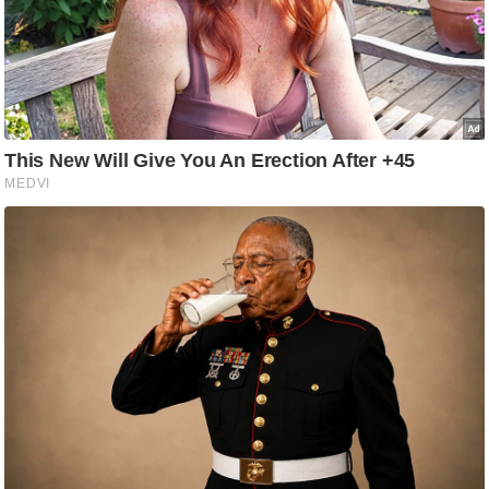
आ
र
.
आ
ई
.
चा
य
प
र
स
मी
क्षा
ध
र्म
ज्यो