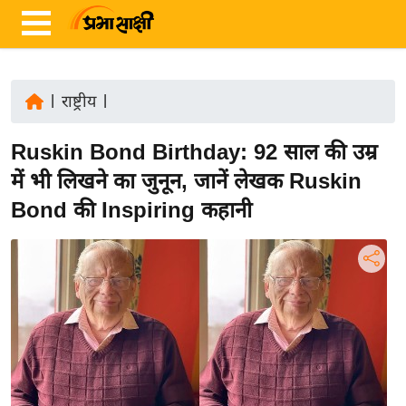
|
राष्ट्रीय
|
ता
Ruskin Bond Birthday: 92 साल की उम्र
ज़ा
ख
में भी लिखने का जुनून, जानें लेखक Ruskin
ब
Bond की Inspiring कहानी
र
रा
ष्ट्री
य
अं
त
र्रा
ष्ट्री