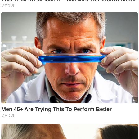
/
फै
श
न
घ
रे
लू
नु
स्खे
प
र्य
ट
न
स्थ
ल
फि