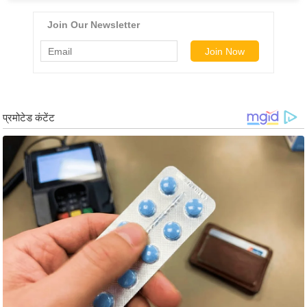
ड
हॉ
ली
वु
ड
फि
ल्म
स
मी
क्षा
B
r
e
a
k
i
n