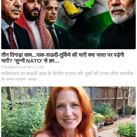
ष
ण
स
म
सा
म
यि
क
मा
तृ
भू
मि
स्तं
भ
ए
म
.