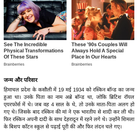
इ
म
ई
-
पे
प
र
मि
सा
जन्म और परिवार
ल
हिमाचल प्रदेश के कसौली में 19 मई 1934 को रस्किन बॉन्ड का जन्म
हुआ था। उनके पिता का नाम अब्रे बॉन्ड था, जोकि ब्रिटिश रॉयल
बे
एयरफोर्स में थे। जब वह 4 साल के थे, तो उनके माता-पिता अलग हो
मि
गए थे। जिसके बाद रस्किन की मां ने एक भारतीय से शादी कर ली थी।
सा
फिर रस्किन अपनी दादी के साथ देहरादून में रहने लगे थे। उन्होंने शिमला
ल
के बिशप कॉटन स्कूल से पढ़ाई पूरी की और फिर लंदन चले गए।
श