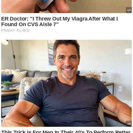
g
N
e
w
s
ला
इ
फ
स्टा
इ
ल
टे
क्नॉ
लॉ
जी
ब्यू
टी