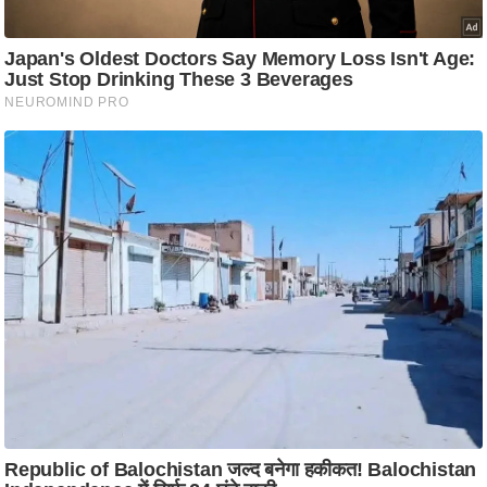
ति
ष
प्र
भु
म
हि
मा
/
ध
र्म
स्थ
ल
व्र
त
त्यो
हा
र