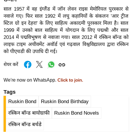
र्ल्ड
साल 1957 में वह इंग्लैंड में जॉन लेवन राइस मेमोरियल पुरस्कार से
न्यू
नवाजे गए। फिर साल 1992 में लघु कहानियों के संकलन 'आर ट्रीज
ज
स्टिल ग्रो इन देहरा' के लिए साहित्य अकादमी पुरस्कार मिला है। साल
ब्री
1999 में उनको बाल साहित्य में योगदान के लिए पद्मश्री और साल
फ
2014 में पद्मविभूषण से नवाजा गया। साल 2012 में रस्किन बॉन्ड को
लाइफ टाइम अचीवमेंट अवॉर्ड एवं गढ़वाल विश्वविद्यालय द्वारा रस्किन
म
को पीएचडी की उपाधि दी गई।
नो
रं
शेयर करें
ज
न
We're now on WhatsApp.
Click to join.
ज
Tags
ग
त
Ruskin Bond
Ruskin Bond Birthday
बॉ
रस्किन बॉन्ड बायोग्राफी
Ruskin Bond Novels
ली
वु
रस्किन बॉन्ड बर्थडे