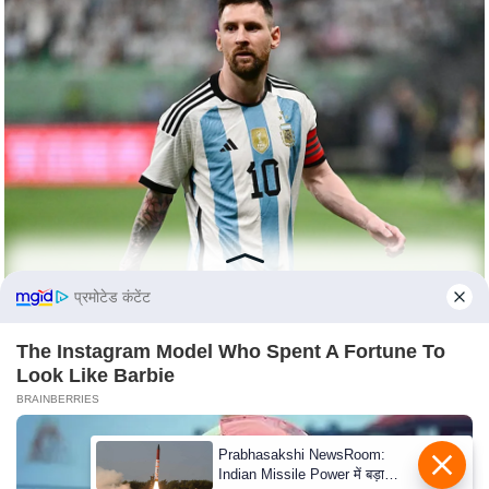
c
y
G
r
i
e
v
a
n
c
e
प्रमोटेड कंटेंट
R
e
The Instagram Model Who Spent A Fortune To
Look Like Barbie
d
BRAINBERRIES
r
e
Prabhasakshi NewsRoom:
s
Indian Missile Power में बड़ा