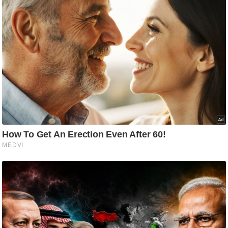
ट
ने
स
मं
त्रा
रि
ले
श
न
शि
प
रा
ज
नी
ति
वि
श्ले