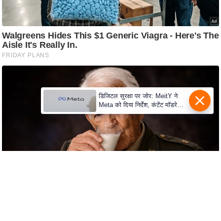
e
r
t
i
s
e
P
r
डिजिटल सुरक्षा पर जोर: MeitY ने
Meta को दिया निर्देश, कंटेंट मॉडरेशन
i
मजबूत करे
v
a
c
y
P
o
l
i