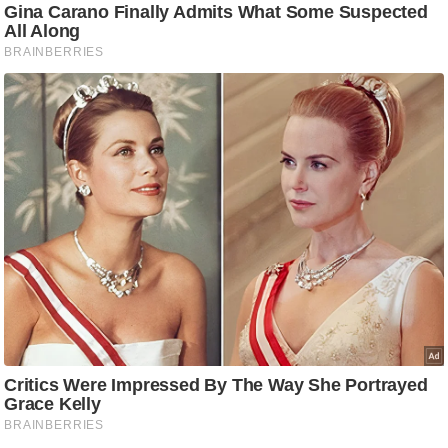
g
N
e
w
s
ला
इ
फ
स्टा
इ
ल
टे
क्नॉ
लॉ
जी
ब्यू
टी