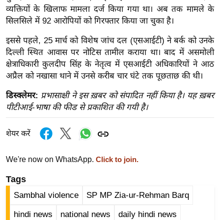
ख्सि
व्यक्तियों के खिलाफ मामला दर्ज किया गया था। अब तक मामले के
य
सिलसिले में 92 आरोपियों को गिरफ्तार किया जा चुका है।
त
इससे पहले, 25 मार्च को विशेष जांच दल (एसआईटी) ने बर्क को उनके
यं
दिल्ली स्थित आवास पर नोटिस तामील कराया था। बाद में असमोली
ग
क्षेत्राधिकारी कुलदीप सिंह के नेतृत्व में एसआईटी अधिकारियों ने आठ
इं
अप्रैल को नखासा थाने में उनसे करीब चार घंटे तक पूछताछ की थी।
डि
या
डिस्क्लेमर:
प्रभासाक्षी ने इस ख़बर को संपादित नहीं किया है। यह ख़बर
पीटीआई-भाषा की फीड से प्रकाशित की गयी है।
सा
हि
शेयर करें
त्य
ज
We're now on WhatsApp.
Click to join.
ग
त
Tags
ऑ
Sambhal violence
SP MP Zia-ur-Rehman Barq
टो
hindi news
national news
daily hindi news
व