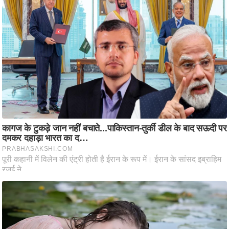
ट
ने
स
मं
त्रा
रि
ले
श
न
शि
प
रा
ज
नी
ति
वि
श्ले