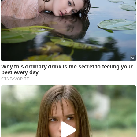
ष
ण
स
म
सा
म
यि
क
मा
तृ
भू
मि
स्तं
भ
ए
म
.