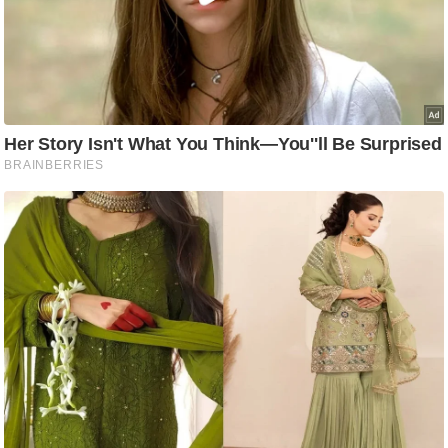
आ
र
.
आ
ई
.
चा
य
प
र
स
मी
क्षा
ध
र्म
ज्यो