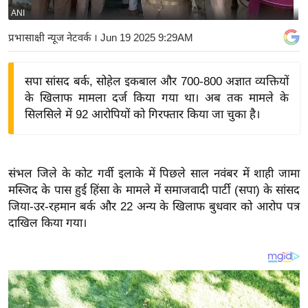
ANI
य
बि
प्रभासाक्षी न्यूज नेटवर्क
। Jun 19 2025 9:29AM
ज़
ने
सपा सांसद बर्क, सोहेल इकबाल और 700-800 अज्ञात व्यक्तियों
स
के खिलाफ मामला दर्ज किया गया था। अब तक मामले के
उ
सिलसिले में 92 आरोपियों को गिरफ्तार किया जा चुका है।
द्यो
ग
ज
संभल जिले के कोट गर्वी इलाके में पिछले साल नवंबर में शाही जामा
ग
मस्जिद के पास हुई हिंसा के मामले में समाजवादी पार्टी (सपा) के सांसद
त
जिया-उर-रहमान बर्क और 22 अन्य के खिलाफ बुधवार को आरोप पत्र
वि
दाखिल किया गया।
शे
ष
ज्ञ
रा