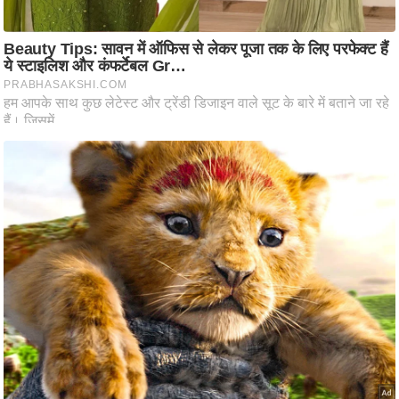
ति
ष
प्र
भु
म
हि
मा
/
ध
र्म
स्थ
ल
व्र
त
त्यो
हा
र