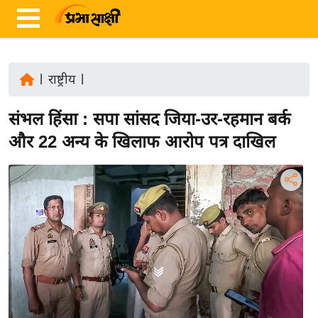
|
राष्ट्रीय
|
ता
संभल हिंसा : सपा सांसद जिया-उर-रहमान बर्क
ज़ा
ख
और 22 अन्य के खिलाफ आरोप पत्र दाखिल
ब
र
रा
ष्ट्री
य
अं
त
र्रा
ष्ट्री