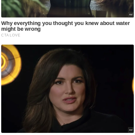
ड
हॉ
ली
वु
ड
फि
ल्म
स
मी
क्षा
B
r
e
a
k
i
n