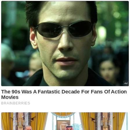
/
फै
श
न
घ
रे
लू
नु
स्खे
प
र्य
ट
न
स्थ
ल
फि