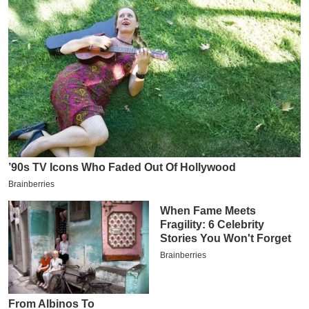
य
ब
ज
ट
खे
ल
क्रि
के
ट
I
P
L
2
0
2
6
क्रा