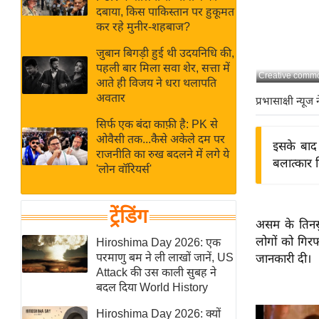
बजट
Hindi
दबाया, किस पाकिस्तान पर हुकूमत
खेल
News
कर रहे मुनीर-शहबाज?
क्रिकेट
जुबान बिगड़ी हुई थी उदयनिधि की,
Hindi
IPL
पहली बार मिला सवा शेर, सत्ता में
Creative comm
आते ही विजय ने धरा थलापति
Videos
2026
अवतार
प्रभासाक्षी न्यूज 
क्राइम
सिर्फ एक बंदा काफ़ी है: PK से
ई-पेपर
ओवैसी तक...कैसे अकेले दम पर
इसके बाद
मिसाल बेमिसाल
राजनीति का रुख बदलने में लगे ये
बलात्कार क
'लोन वॉरियर्स'
शख्सियत
यंग इंडिया
ट्रेंडिंग
साहित्य जगत
असम के तिनसु
ऑटो वर्ल्ड
लोगों को गिरफ
Hiroshima Day 2026: एक
परमाणु बम ने ली लाखों जानें, US
जानकारी दी।
न्यूज ब्रीफ
Attack की उस काली सुबह ने
मनोरंजन जगत
बदल दिया World History
बॉलीवुड
Hiroshima Day 2026: क्यों