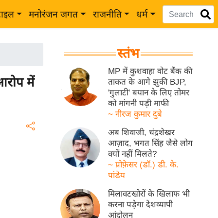
टाइल
मनोरंजन जगत
राजनीति
धर्म
स्तंभ
MP में कुशवाहा वोट बैंक की
आरोप में
ताकत के आगे झुकी BJP,
'गुलाटी' बयान के लिए तोमर
को मांगनी पड़ी माफी
~ नीरज कुमार दुबे
अब शिवाजी, चंद्रशेखर
आज़ाद, भगत सिंह जैसे लोग
क्यों नहीं मिलते?
~ प्रोफ़ेसर (डॉ.) डी. के.
पांडेय
मिलावटखोरों के खिलाफ भी
करना पड़ेगा देशव्यापी
आंदोलन