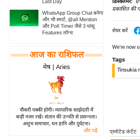
डिस्क्लेमर:
प्
Last Day
स्तंभ
प्रकाशित की ग
WhatsApp Group Chat बनेगा
एम.
और भी स्मार्ट, @all Mention
आर.
और Poll Timer जैसे 3 धांसू
शेयर करें
Features लॉन्च
आई.
चाय पर
We're now 
समीक्षा
आज का राशिफल
Tags
धर्म
मेष | Aries
Tinsukia
ज्योतिष
प्रभु
महिमा/
धर्मस्थल
व्रत
नौकरी पक्की होगी। व्यापारिक साझेदारी में
त्योहार
कड़ी नजर रखें। संतान की उन्नति से प्रसन्नता।
अशुभ समाचार, धन हानि और दुर्घटना।
राशिफल
और पढ़ें
विशेष