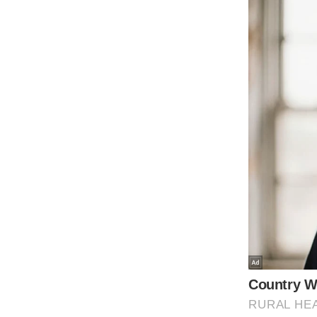
Code Of Ethics
RSS
Our Team
Expert Panel
Loksabhachunav
Android App