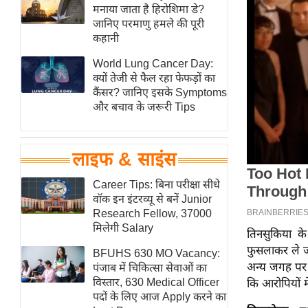
हॉलीवुड
मनाया जाता है हिरोशिमा डे?
जानिए परमाणु हमले की पूरी
फिल्म समीक्षा
कहानी
Breaking
World Lung Cancer Day:
News
क्यों तेजी से फैल रहा फेफड़ों का
लाइफस्टाइल
कैंसर? जानिए इसके Symptoms
और बचाव के जरूरी Tips
टेक्नॉलॉजी
ब्यूटी/फैशन
घरेलू नुस्खे
लाइफ & साइंस
पर्यटन स्थल
Career Tips: बिना परीक्षा सीधे
फिटनेस मंत्रा
वॉक इन इंटरव्यू से बनें Junior
Research Fellow, 37000
रिलेशनशिप
मिलेगी Salary
तिनसुकिया क
राजनीति
फुसलाकर ले ज
BFUHS 630 MO Vacancy:
विश्लेषण
अन्य जगह पर ल
पंजाब में चिकित्सा सेवाओं का
समसामयिक
विस्तार, 630 Medical Officer
कि आरोपियों म
पदों के लिए आज Apply करने का
मातृभूमि