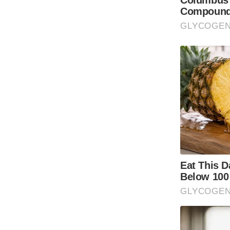
ऑडियो
इंफ़ोग्राफ़िक
राज्यों से
शहरों से
वेब स्टोरी
कार्टून
Short
Videos
iOS App
About us
Contact Editor
Advertise
Privacy Policy
Grievance
Redressal