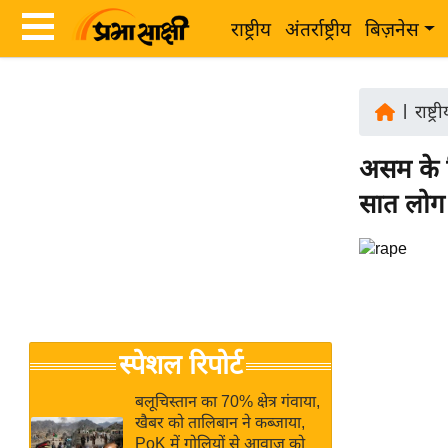
राष्ट्रीय
अंतर्राष्ट्रीय
बिज़नेस
Latest
ता
News
|
राष्ट्र
ज़ा
in
ख
असम के त
Hindi
ब
सात लोग 
र
Hindi
राष्ट्रीय
News
अंतर्राष्ट्रीय
Live
बिज़नेस
उद्योग
Breaking
स्पेशल रिपोर्ट
जगत
News in
विशेषज्ञ
Hindi
बलूचिस्तान का 70% क्षेत्र गंवाया,
राय
खैबर को तालिबान ने कब्जाया,
PoK में गोलियों से आवाज को