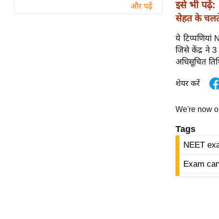
विश्लेषण
इसे भी पढ़ें:
और पढ़ें
सेहत के चलते
ट्रेंडिंग
ये टिप्पणिया
Q
जिसे केंद्र न
u
अधिसूचित तिथ
i
c
शेयर करें
k
L
We're now 
i
n
Tags
k
NEET exa
s
Exam canc
विधानसभा
चुनाव
फोटो
वीडियो