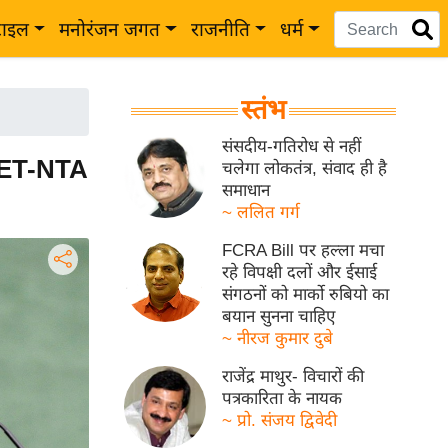
टाइल
मनोरंजन जगत
राजनीति
धर्म
स्तंभ
संसदीय-गतिरोध से नहीं
NEET-NTA
चलेगा लोकतंत्र, संवाद ही है
समाधान
~ ललित गर्ग
FCRA Bill पर हल्ला मचा
रहे विपक्षी दलों और ईसाई
संगठनों को मार्को रुबियो का
बयान सुनना चाहिए
~ नीरज कुमार दुबे
राजेंद्र माथुर- विचारों की
पत्रकारिता के नायक
~ प्रो. संजय द्विवेदी