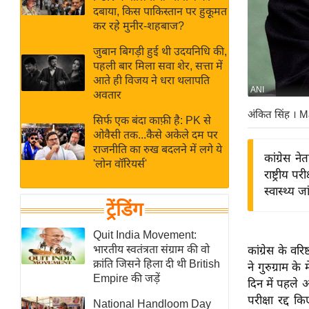
बजट
Hindi
दबाया, किस पाकिस्तान पर हुकूमत
खेल
News
कर रहे मुनीर-शहबाज?
क्रिकेट
जुबान बिगड़ी हुई थी उदयनिधि की,
Hindi
IPL
पहली बार मिला सवा शेर, सत्ता में
आते ही विजय ने धरा थलापति
Videos
2026
ANI
अवतार
क्राइम
अंकित सिंह
। M
सिर्फ एक बंदा काफ़ी है: PK से
ई-पेपर
ओवैसी तक...कैसे अकेले दम पर
मिसाल बेमिसाल
राजनीति का रुख बदलने में लगे ये
कांग्रेस
'लोन वॉरियर्स'
शख्सियत
राष्ट्रीय 
यंग इंडिया
स्वास्थ्य 
ट्रेंडिंग
साहित्य जगत
ऑटो वर्ल्ड
Quit India Movement:
भारतीय स्वतंत्रता संग्राम की वो
कांग्रेस के वर
न्यूज ब्रीफ
क्रांति जिसने हिला दी थी British
ने गुरुग्राम 
मनोरंजन जगत
Empire की जड़ें
दिन में पहले
बॉलीवुड
परीक्षा रद्द क
National Handloom Day