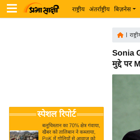
राष्ट्रीय
अंतर्राष्ट्रीय
बिज़नेस
Latest
ता
News
|
राष्ट्र
ज़ा
in
ख
Sonia G
Hindi
ब
मुद्दे प
र
Hindi
राष्ट्रीय
News
अंतर्राष्ट्रीय
Live
बिज़नेस
उद्योग
Breaking
स्पेशल रिपोर्ट
जगत
News in
विशेषज्ञ
Hindi
बलूचिस्तान का 70% क्षेत्र गंवाया,
राय
खैबर को तालिबान ने कब्जाया,
PoK में गोलियों से आवाज को