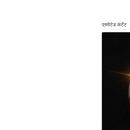
ऑडियो
इंफ़ोग्राफ़िक
राज्यों से
शहरों से
वेब स्टोरी
कार्टून
Short
Videos
iOS App
About us
Contact Editor
Advertise
Privacy Policy
Grievance
Redressal