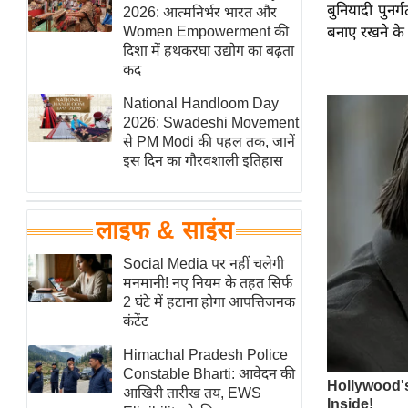
बुनियादी पुनर
हॉलीवुड
2026: आत्मनिर्भर भारत और
Women Empowerment की
बनाए रखने के ल
फिल्म समीक्षा
दिशा में हथकरघा उद्योग का बढ़ता
Breaking
कद
News
National Handloom Day
लाइफस्टाइल
2026: Swadeshi Movement
से PM Modi की पहल तक, जानें
टेक्नॉलॉजी
इस दिन का गौरवशाली इतिहास
ब्यूटी/फैशन
घरेलू नुस्खे
लाइफ & साइंस
पर्यटन स्थल
फिटनेस मंत्रा
Social Media पर नहीं चलेगी
मनमानी! नए नियम के तहत सिर्फ
रिलेशनशिप
2 घंटे में हटाना होगा आपत्तिजनक
राजनीति
कंटेंट
विश्लेषण
Himachal Pradesh Police
समसामयिक
Constable Bharti: आवेदन की
आखिरी तारीख तय, EWS
मातृभूमि