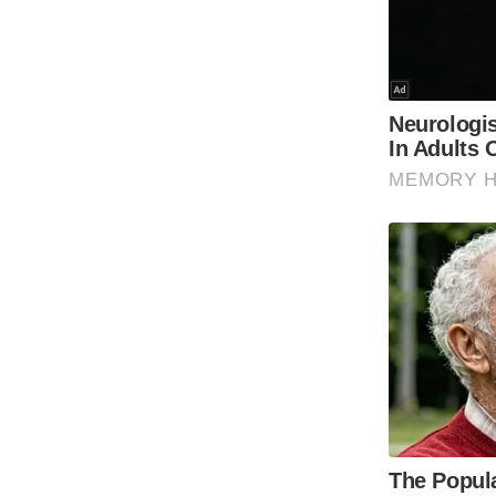
Code Of Ethics
RSS
Our Team
Expert Panel
Loksabhachunav
Android App