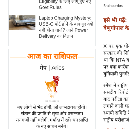
Eligibility के लिए लागू हुए नए
स्तंभ
Govt Rules
एम.
Laptop Charging Mystery:
इसे भी पढ़ें:
आर.
USB-C पोर्ट होने के बावजूद क्यों
वेणुगोपाल के
नहीं होता चार्ज? जानें Power
आई.
Delivery का विज्ञान
चाय पर
X पर एक पोस्
समीक्षा
सरकार की निष्
आज का राशिफल
धर्म
था कि NTA को
ज्योतिष
पर क्या कार्रव
मेष | Aries
बुनियादी पुनर्
प्रभु
महिमा/
रमेश ने राष्ट
धर्मस्थल
संसदीय रिपोर
व्रत
बाद परीक्षा का
त्योहार
लगाने वाली घट
नए लोगों से भेंट होंगी, जो लाभदायक होगी।
स्थायी समिति 
संतान की प्रगति से सुख और प्रसन्नता।
राशिफल
राष्ट्रीय परीक
मनमर्जी नहीं चलेगी, मर्यादा में रहें। धन प्राप्ति
विशेष
के नए साधन बनेंगे।