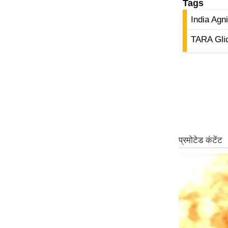
Tags
Code Of Ethics
India Agni
RSS
TARA Gli
Our Team
Expert Panel
Loksabhachunav
Android App