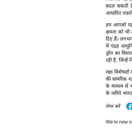
बदल सकती है।
ऑडियो
आधारित लक्ष
इंफ़ोग्राफ़िक
राज्यों से
हम आपको यह भ
क्षमता को भी 
शहरों से
दिए हैं। लगभग
वेब स्टोरी
में पंद्रह आध
कार्टून
ड्रोन का विशा
रही हैं, जिन्हे
Short
Videos
रक्षा विशेषज्
iOS App
की सामरिक शक्
के माध्यम से 
About us
के जरिये भारत
Contact Editor
Advertise
शेयर करें
Privacy Policy
We're now 
Grievance
Redressal