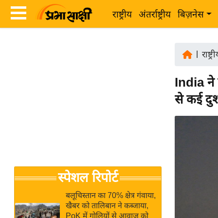
राष्ट्रीय
अंतर्राष्ट्रीय
बिज़नेस
Latest
ता
News
|
राष्ट्र
ज़ा
in
ख
India न
Hindi
ब
से कई दु
र
Hindi
राष्ट्रीय
News
अंतर्राष्ट्रीय
Live
बिज़नेस
उद्योग
Breaking
स्पेशल रिपोर्ट
जगत
News in
विशेषज्ञ
Hindi
बलूचिस्तान का 70% क्षेत्र गंवाया,
राय
खैबर को तालिबान ने कब्जाया,
PoK में गोलियों से आवाज को