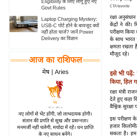
Eligibility के लिए लागू हुए नए
स्तंभ
Govt Rules
रक्षा अनुसंधा
एम.
Laptop Charging Mystery:
केंद्रों ने क
आर.
USB-C पोर्ट होने के बावजूद क्यों
परीक्षण किया ग
नहीं होता चार्ज? जानें Power
आई.
Delivery का विज्ञान
के साथ भारत 
चाय पर
क्षमता रखता ह
समीक्षा
मौजूद रहे।
आज का राशिफल
धर्म
ज्योतिष
मेष | Aries
इसे भी पढ़ें:
प्रभु
किया, हिल 
महिमा/
रक्षा मंत्री
धर्मस्थल
देते हुए कहा 
व्रत
वैश्विक सुरक्षा
त्योहार
नए लोगों से भेंट होंगी, जो लाभदायक होगी।
इस परीक्षण के
संतान की प्रगति से सुख और प्रसन्नता।
राशिफल
हजार किलोमीट
मनमर्जी नहीं चलेगी, मर्यादा में रहें। धन प्राप्ति
विशेष
सकता है। हम
के नए साधन बनेंगे।