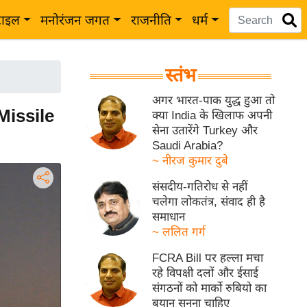
टाइल
मनोरंजन जगत
राजनीति
धर्म
स्तंभ
अगर भारत-पाक युद्ध हुआ तो
Missile
क्या India के खिलाफ अपनी
सेना उतारेंगे Turkey और
Saudi Arabia?
~ नीरज कुमार दुबे
संसदीय-गतिरोध से नहीं
चलेगा लोकतंत्र, संवाद ही है
समाधान
~ ललित गर्ग
FCRA Bill पर हल्ला मचा
रहे विपक्षी दलों और ईसाई
संगठनों को मार्को रुबियो का
बयान सुनना चाहिए