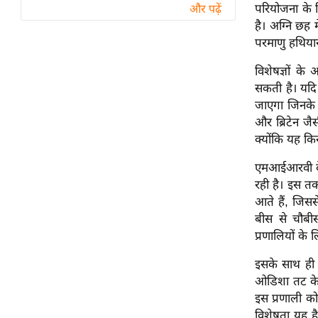
विश्लेषण
परियोजना के 
और पढ़ें
है। अग्नि छ
ट्रेंडिंग
परमाणु हथिया
Q
विशेषज्ञों क
u
सकती है। यदि 
i
जाएगा जिनके प
c
और ब्रिटेन ज
k
क्योंकि यह किस
L
एमआईआरवी के
i
रही है। इस तक
n
आते हैं, जिसस
k
बीस से चौबीस
s
प्रणालियों के
विधानसभा
इसके साथ ही भ
चुनाव
ओडिशा तट के 
फोटो
इस प्रणाली क
वीडियो
विशेषता यह है 