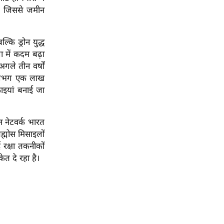
ै, जिससे जमीन
ि ड्रोन युद्ध
ा में कदम बढ़ा
गले तीन वर्षों
तक लगभग एक लाख
काइयां बनाई जा
न नेटवर्क भारत
ह्मोस मिसाइलों
 रक्षा तकनीकों
ेत दे रहा है।