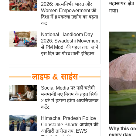
महासागर क्षेत्
हॉलीवुड
2026: आत्मनिर्भर भारत और
Women Empowerment की
गया।
फिल्म समीक्षा
दिशा में हथकरघा उद्योग का बढ़ता
Breaking
कद
News
National Handloom Day
लाइफस्टाइल
2026: Swadeshi Movement
से PM Modi की पहल तक, जानें
टेक्नॉलॉजी
इस दिन का गौरवशाली इतिहास
ब्यूटी/फैशन
घरेलू नुस्खे
लाइफ & साइंस
पर्यटन स्थल
फिटनेस मंत्रा
Social Media पर नहीं चलेगी
मनमानी! नए नियम के तहत सिर्फ
रिलेशनशिप
2 घंटे में हटाना होगा आपत्तिजनक
राजनीति
कंटेंट
विश्लेषण
Himachal Pradesh Police
समसामयिक
Constable Bharti: आवेदन की
आखिरी तारीख तय, EWS
मातृभूमि