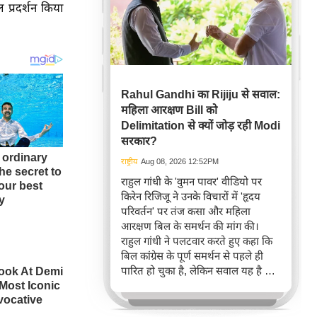
ल प्रदर्शन किया
Rahul Gandhi का Rijiju से सवाल:
महिला आरक्षण Bill को
Delimitation से क्यों जोड़ रही Modi
सरकार?
राष्ट्रीय
Aug 08, 2026 12:52PM
राहुल गांधी के 'वुमन पावर' वीडियो पर
किरेन रिजिजू ने उनके विचारों में 'हृदय
परिवर्तन' पर तंज कसा और महिला
आरक्षण बिल के समर्थन की मांग की।
राहुल गांधी ने पलटवार करते हुए कहा कि
बिल कांग्रेस के पूर्ण समर्थन से पहले ही
पारित हो चुका है, लेकिन सवाल यह है कि
तीन साल बाद भी इसे लागू क्यों नहीं किया
गया और बेवजह परिसीमन से क्यों जोड़ा
जा रहा है।