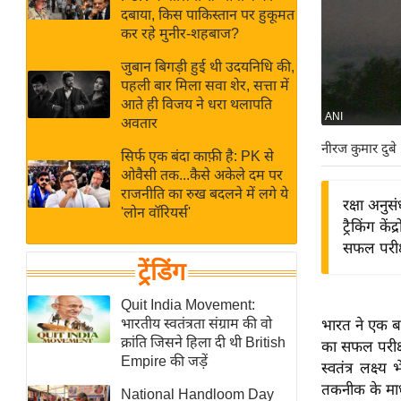
बजट
Hindi
दबाया, किस पाकिस्तान पर हुकूमत
खेल
News
कर रहे मुनीर-शहबाज?
क्रिकेट
जुबान बिगड़ी हुई थी उदयनिधि की,
Hindi
IPL
पहली बार मिला सवा शेर, सत्ता में
आते ही विजय ने धरा थलापति
Videos
2026
ANI
अवतार
क्राइम
नीरज कुमार दुबे
सिर्फ एक बंदा काफ़ी है: PK से
ई-पेपर
ओवैसी तक...कैसे अकेले दम पर
मिसाल बेमिसाल
राजनीति का रुख बदलने में लगे ये
रक्षा अनु
'लोन वॉरियर्स'
शख्सियत
ट्रैकिंग के
यंग इंडिया
सफल परीक
ट्रेंडिंग
साहित्य जगत
ऑटो वर्ल्ड
Quit India Movement:
भारतीय स्वतंत्रता संग्राम की वो
भारत ने एक ब
न्यूज ब्रीफ
क्रांति जिसने हिला दी थी British
का सफल परीक्ष
मनोरंजन जगत
Empire की जड़ें
स्वतंत्र लक्
बॉलीवुड
तकनीक के माध
National Handloom Day