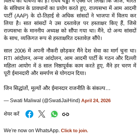
विलय की घोषणा की है। राघव चड्ढा ने एक्स पर लिखा कि आज, भारत
र्ल्ड
के संविधान के प्रावधानों का प्रयोग करते हुए, राज्यसभा में आम आदमी
न्यू
पार्टी (AAP) के दो-तिहाई से अधिक सांसदों ने भाजपा में विलय कर
ज
लिया है। सात सांसदों ने उस दस्तावेज़ पर हस्ताक्षर किए हैं, जिसे
राज्यसभा के माननीय अध्यक्ष को सौंपा गया था। मैंने, दो अन्य सांसदों
ब्री
के साथ, व्यक्तिगत रूप से हस्ताक्षरित दस्तावेज़ सौंपे।
फ
म
साल 2006 में अपनी नौकरी छोड़कर मैंने देश सेवा का मार्ग चुना था।
नो
RTI आंदोलन, अन्ना आंदोलन, आम आदमी पार्टी के गठन और दिल्ली
रं
महिला आयोग में 8 साल निष्ठापूर्वक काम करते हुए, मैंने हर चरण में
ज
पूरी ईमानदारी और समर्पण से योगदान दिया।
न
जिन सिद्धांतों, मूल्यों और ईमानदार राजनीति के संकल्प…
ज
ग
— Swati Maliwal (@SwatiJaiHind)
April 24, 2026
त
शेयर करें
बॉ
ली
We're now on WhatsApp.
Click to join.
वु