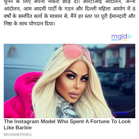
चुनने के लिए अपनी नौकरी छोड़ दी। आरटीआई आंदोलन, अन्ना
य
आंदोलन, आम आदमी पार्टी के गठन और दिल्ली महिला आयोग में 8
ब
वर्षों के समर्पित कार्य के माध्यम से, मैंने हर स्तर पर पूरी ईमानदारी और
ज
निष्ठा के साथ योगदान दिया।
ट
खे
ल
क्रि
के
ट
I
P
L
2
0
2
6
क्रा