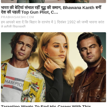
ष
ण
स
म
सा
म
यि
क
मा
तृ
भू
मि
स्तं
भ
ए
म
.