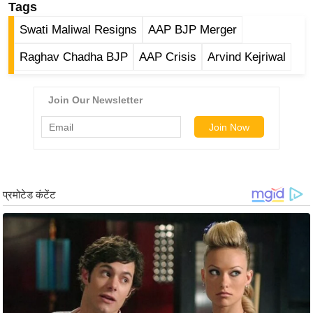
ड
Tags
हॉ
Swati Maliwal Resigns
AAP BJP Merger
ली
Raghav Chadha BJP
AAP Crisis
Arvind Kejriwal
वु
ड
फि
ल्म
स
मी
क्षा
B
r
e
a
k
i
n