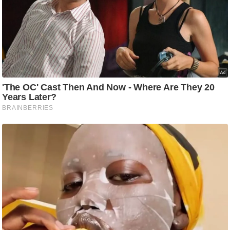
g
N
e
w
s
ला
इ
फ
स्टा
इ
ल
टे
क्नॉ
लॉ
जी
ब्यू
टी