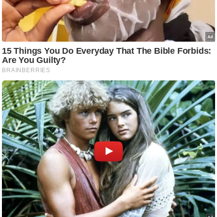
/
फै
श
न
घ
रे
लू
नु
स्खे
प
र्य
ट
न
स्थ
ल
फि