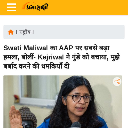
|
राष्ट्रीय
|
ता
Swati Maliwal का AAP पर सबसे बड़ा
ज़ा
ख
हमला, बोलीं- Kejriwal ने गुंडे को बचाया, मुझे
ब
बर्बाद करने की धमकियाँ दी
र
रा
ष्ट्री
य
अं
त
र्रा
ष्ट्री