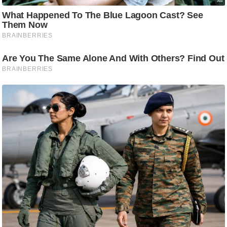
ट
ने
स
मं
त्रा
रि
ले
श
न
शि
प
रा
ज
नी
ति
वि
श्ले