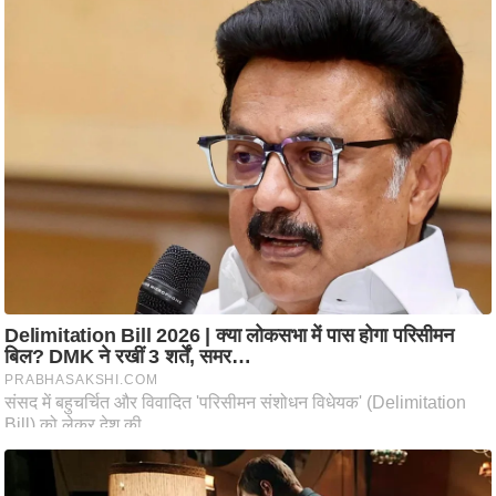
ति
ष
प्र
भु
म
हि
मा
/
ध
र्म
स्थ
ल
व्र
त
त्यो
हा
र