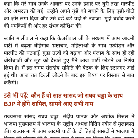
ख्सि
कहा कि मेरे साथ उनके आवास पर उनके इशारे पर बुरी तरह मारपीट
य
और अभद्रता की गई। उन्होंने अपने गुंडे को बचाने के लिए एड़ी-चोटी
त
का ज़ोर लगा दिया और उसे बड़े-बड़े पदों से नवाज़ा। मुझे बर्बाद करने
की धमकियाँ दी और हर संभव कोशिश की।
यं
ग
स्वाति मालीवाल ने कहा कि केजरीवाल जी के संरक्षण में आम आदमी
इं
पार्टी में बढ़ता बेहिसाब भ्रष्टाचार, महिलाओं के साथ उत्पीड़न और
डि
मारपीट की घटनाएँ, गुंडा तत्वों को बढ़ावा और पंजाब के साथ हो रही
या
धोखेबाजी और लूट को देखते हुए मैंने आज पार्टी छोड़ने का निर्णय
लिया है। मैं इस समय संसदीय समिति की बैठक के लिए इटानगर आई
सा
हुई थी। आज रात दिल्ली लौटने के बाद इस विषय पर विस्तार से बात
हि
करूँगी।
त्य
ज
इसे भी पढ़ें:
कौन हैं वो सात सांसद जो राघव चड्ढा के साथ
ग
BJP में होंगे शामिल, सामने आए सभी नाम
त
राज्यसभा सांसद राघव चड्ढा, संदीप पाठक और अशोक मित्तल ने
ऑ
भाजपा मुख्यालय में भाजपा के राष्ट्रीय अध्यक्ष नितिन नबीन से मुलाकात
टो
की। राज्यसभा में आम आदमी पार्टी के दो तिहाई सांसदों ने भाजपा में
व