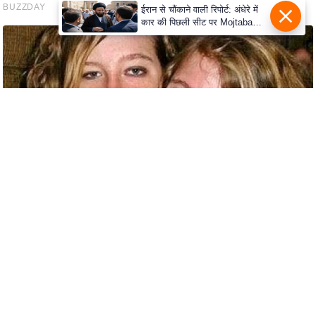
c
ईरान से चौंकाने वाली रिपोर्ट: अंधेरे में
y
कार की पिछली सीट पर Mojtaba
Khamenei से मिले राष्ट्रपति, पहचान
G
पर बना सस्पेंस
r
i
e
v
a
n
c
e
R
e
d
r
e
s