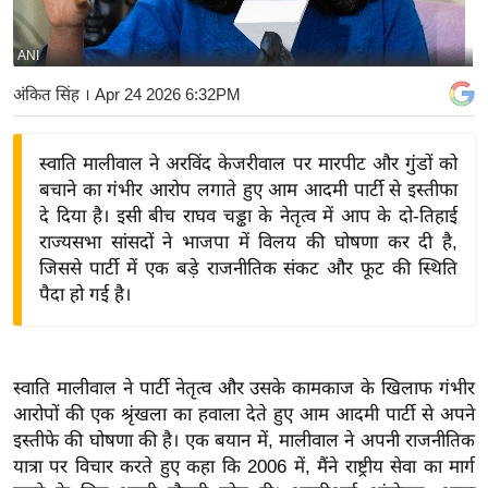
य
बि
ANI
ज़
अंकित सिंह
। Apr 24 2026 6:32PM
ने
स
स्वाति मालीवाल ने अरविंद केजरीवाल पर मारपीट और गुंडों को
उ
बचाने का गंभीर आरोप लगाते हुए आम आदमी पार्टी से इस्तीफा
द्यो
दे दिया है। इसी बीच राघव चड्ढा के नेतृत्व में आप के दो-तिहाई
ग
राज्यसभा सांसदों ने भाजपा में विलय की घोषणा कर दी है,
ज
जिससे पार्टी में एक बड़े राजनीतिक संकट और फूट की स्थिति
ग
पैदा हो गई है।
त
वि
शे
स्वाति मालीवाल ने पार्टी नेतृत्व और उसके कामकाज के खिलाफ गंभीर
ष
आरोपों की एक श्रृंखला का हवाला देते हुए आम आदमी पार्टी से अपने
ज्ञ
इस्तीफे की घोषणा की है। एक बयान में, मालीवाल ने अपनी राजनीतिक
रा
यात्रा पर विचार करते हुए कहा कि 2006 में, मैंने राष्ट्रीय सेवा का मार्ग