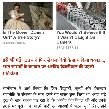
इ
म
ई
-
पे
प
र
मि
सा
इसे भी पढ़ें:
BJP ने फिर से पंजाबियों के साथ किया धक्का...,
ल
सात सांसदों के बगावत पर अरविंद केजरीवाल की पहली
प्रतिक्रिया
बे
मि
मालीवाल ने आगे लिखा कि जिन सिद्धांतों, मूल्यों और ईमानदार
सा
राजनीति के संकल्प के साथ हमने यह सफर शुरू किया था, आज बड़े
ल
दुख के साथ कहना पड़ रहा है कि अरविंद केजरीवाल जी और उनके
श
इशारे पर पूरी आम आदमी पार्टी उन आदर्शों से भटक चुकी है। उन्होने