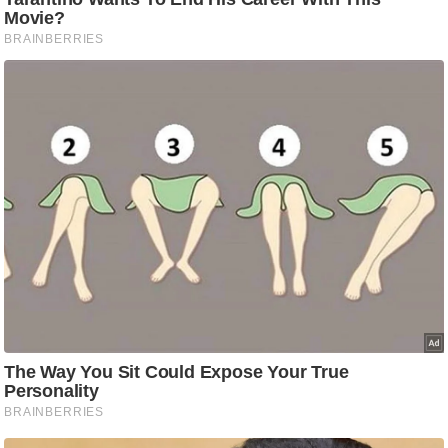
आ
र
.
आ
ई
.
चा
य
प
र
स
मी
क्षा
ध
र्म
ज्यो