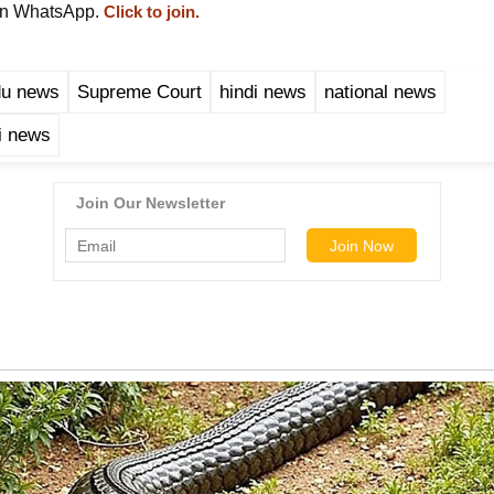
on WhatsApp.
Click to join.
du news
Supreme Court
hindi news
national news
di news