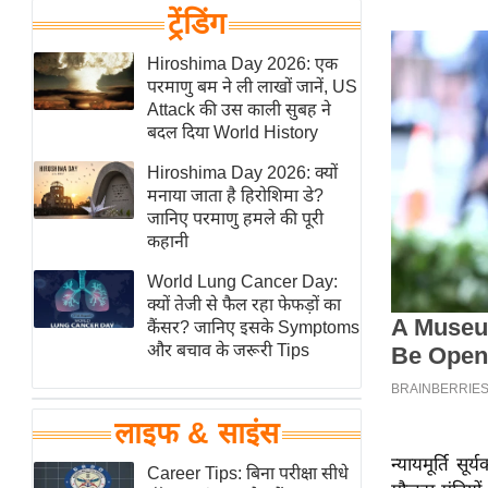
हॉलीवुड
ट्रेंडिंग
फिल्म समीक्षा
Hiroshima Day 2026: एक
Breaking
परमाणु बम ने ली लाखों जानें, US
News
Attack की उस काली सुबह ने
बदल दिया World History
लाइफस्टाइल
Hiroshima Day 2026: क्यों
टेक्नॉलॉजी
मनाया जाता है हिरोशिमा डे?
ब्यूटी/फैशन
जानिए परमाणु हमले की पूरी
कहानी
घरेलू नुस्खे
पर्यटन स्थल
World Lung Cancer Day:
क्यों तेजी से फैल रहा फेफड़ों का
फिटनेस मंत्रा
कैंसर? जानिए इसके Symptoms
रिलेशनशिप
और बचाव के जरूरी Tips
राजनीति
विश्लेषण
लाइफ & साइंस
समसामयिक
न्यायमूर्ति सू
Career Tips: बिना परीक्षा सीधे
मातृभूमि