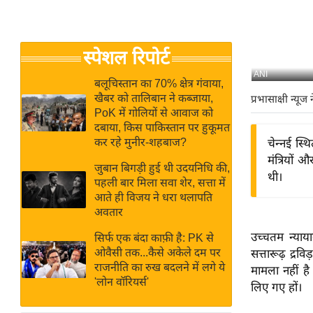
बजट
Hindi
खेल
News
क्रिकेट
स्पेशल रिपोर्ट
Hindi
IPL
ANI
Videos
2026
बलूचिस्तान का 70% क्षेत्र गंवाया,
खैबर को तालिबान ने कब्जाया,
प्रभासाक्षी न्यूज 
क्राइम
PoK में गोलियों से आवाज को
ई-पेपर
दबाया, किस पाकिस्तान पर हुकूमत
कर रहे मुनीर-शहबाज?
चेन्नई स्
मिसाल बेमिसाल
मंत्रियों
जुबान बिगड़ी हुई थी उदयनिधि की,
शख्सियत
थी।
पहली बार मिला सवा शेर, सत्ता में
यंग इंडिया
आते ही विजय ने धरा थलापति
अवतार
साहित्य जगत
ऑटो वर्ल्ड
उच्चतम न्या
सिर्फ एक बंदा काफ़ी है: PK से
ओवैसी तक...कैसे अकेले दम पर
सत्तारूढ़ द्रव
न्यूज ब्रीफ
राजनीति का रुख बदलने में लगे ये
मामला नहीं ह
मनोरंजन जगत
'लोन वॉरियर्स'
लिए गए हों।
बॉलीवुड