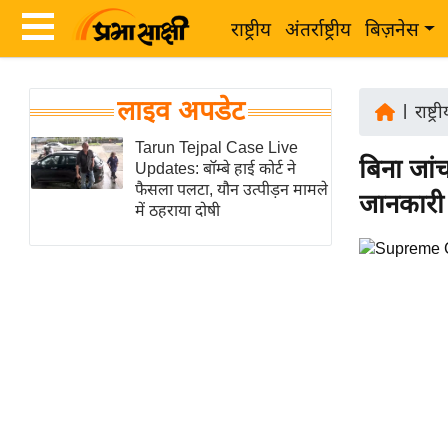
राष्ट्रीय
अंतर्राष्ट्रीय
बिज़नेस
Latest
ता
लाइव अपडेट
News
|
राष्ट्र
ज़ा
in
Tarun Tejpal Case Live
ख
बिना जांच
Updates: बॉम्बे हाई कोर्ट ने
Hindi
ब
फैसला पलटा, यौन उत्पीड़न मामले
जानकारी 
र
में ठहराया दोषी
Hindi
राष्ट्रीय
News
अंतर्राष्ट्रीय
Live
बिज़नेस
उद्योग
Breaking
जगत
News in
विशेषज्ञ
Hindi
राय