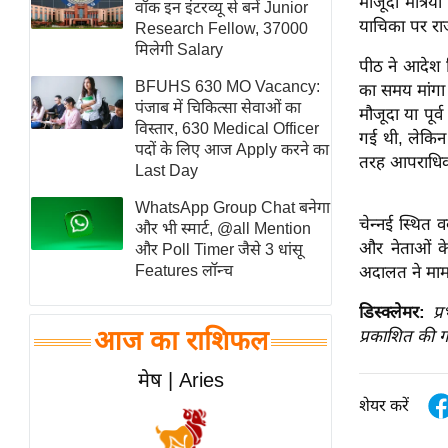
मौजूदा मंत्रि
वॉक इन इंटरव्यू से बनें Junior
स्तंभ
याचिका पर रा
Research Fellow, 37000
मिलेगी Salary
एम.
पीठ ने आदेश द
आर.
BFUHS 630 MO Vacancy:
का समय मांगा 
आई.
पंजाब में चिकित्सा सेवाओं का
मौजूदा या पूर
विस्तार, 630 Medical Officer
गई थी, लेकिन
चाय पर
पदों के लिए आज Apply करने का
तरह आपराधिक
समीक्षा
Last Day
धर्म
WhatsApp Group Chat बनेगा
चेन्नई स्थित व
ज्योतिष
और भी स्मार्ट, @all Mention
और नेताओं के
और Poll Timer जैसे 3 धांसू
प्रभु
Features लॉन्च
अदालत ने माम
महिमा/
धर्मस्थल
डिस्क्लेमर:
प्
आज का राशिफल
प्रकाशित की ग
व्रत
त्योहार
मेष | Aries
राशिफल
शेयर करें
विशेष