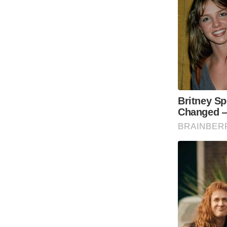
Code Of Ethics
RSS
Our Team
Expert Panel
Loksabhachunav
Android App