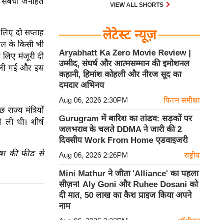
ध संबंधी जनहित
देश में यौन अपराधों के खिलाफ कानूनी
VIEW ALL SHORTS
लड़ाई में एक महत्वपूर्ण मोड़ ला दिया है।
लेटेस्ट न्यूज़
 लिए दो सप्ताह
 दल के किसी भी
Aryabhatt Ka Zero Movie Review |
 लिए मंजूरी दी
उम्मीद, संघर्ष और आत्मसम्मान की इमोशनल
े ली गई और इस
कहानी, हिमांश कोहली और नीरज सूद का
दमदार अभिनय
Aug 06, 2026 2:30PM
फिल्म समीक्षा
राज्य मंत्रियों
Gurugram में बारिश का तांडव: सड़कों पर
 ली थी। शीर्ष
जलभराव के चलते DDMA ने जारी की 2
दिवसीय Work From Home एडवाइजरी
ाषा की फीड से
Aug 06, 2026 2:26PM
राष्ट्रीय
Mini Mathur ने जीता 'Alliance' का पहला
सीज़न! Aly Goni और Ruhee Dosani को
दी मात, 50 लाख का कैश प्राइज किया अपने
नाम