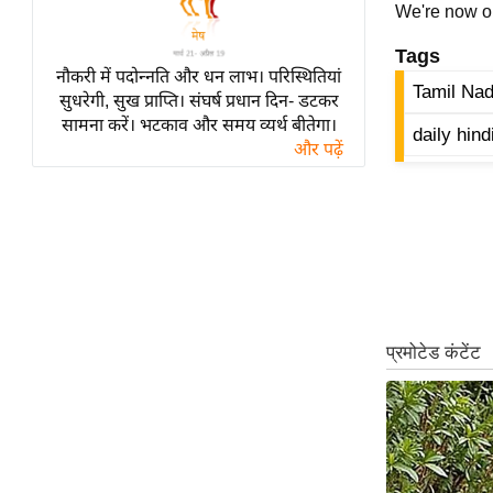
विश्लेषण
We're now 
ट्रेंडिंग
Tags
नौकरी में पदोन्नति और धन लाभ। परिस्थितियां
Tamil Na
Q
सुधरेगी, सुख प्राप्ति। संघर्ष प्रधान दिन- डटकर
सामना करें। भटकाव और समय व्यर्थ बीतेगा।
u
daily hin
और पढ़ें
i
c
k
L
i
n
k
s
विधानसभा
चुनाव
फोटो
वीडियो