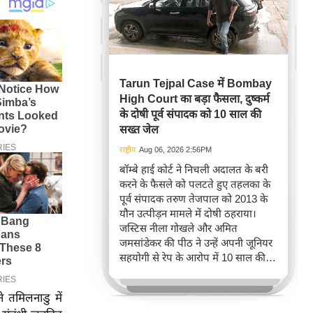
Tarun Tejpal Case में Bombay
High Court का बड़ा फैसला, दुष्कर्म
के दोषी पूर्व संपादक को 10 साल की
सख्त जेल
राष्ट्रीय
Aug 06, 2026 2:56PM
बॉम्बे हाई कोर्ट ने निचली अदालत के बरी
करने के फैसले को पलटते हुए तहलका के
पूर्व संपादक तरुण तेजपाल को 2013 के
यौन उत्पीड़न मामले में दोषी ठहराया।
जस्टिस नीला गोखले और अमित
जमसांडेकर की पीठ ने उन्हें अपनी जूनियर
सहयोगी से रेप के आरोप में 10 साल की
कड़ी जेल की सज़ा सुनाई, जिससे
कार्यस्थल पर महिलाओं की सुरक्षा का मुद्दा
ने तमिलनाडु में
फिर से चर्चा में आ गया है। इस फैसले ने