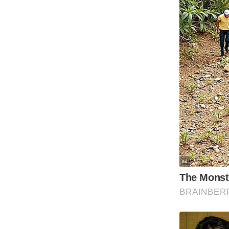
ऑडियो
इंफ़ोग्राफ़िक
राज्यों से
शहरों से
वेब स्टोरी
कार्टून
Short
Videos
iOS App
About us
Contact Editor
Advertise
Privacy Policy
Grievance
Redressal