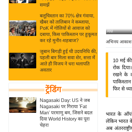
बजट
Hindi
समझें
खेल
News
बलूचिस्तान का 70% क्षेत्र गंवाया,
क्रिकेट
खैबर को तालिबान ने कब्जाया,
Hindi
IPL
PoK में गोलियों से आवाज को
ANI
दबाया, किस पाकिस्तान पर हुकूमत
Videos
2026
कर रहे मुनीर-शहबाज?
अभिनय आकाश
क्राइम
जुबान बिगड़ी हुई थी उदयनिधि की,
ई-पेपर
पहली बार मिला सवा शेर, सत्ता में
10 मई की 
मिसाल बेमिसाल
आते ही विजय ने धरा थलापति
रोक दिया
अवतार
शख्सियत
रखने के द
यंग इंडिया
पाकिस्तान
ट्रेंडिंग
फिर से ध्या
साहित्य जगत
ऑटो वर्ल्ड
Nagasaki Day: US ने जब
Nagasaki पर गिराया 'Fat
न्यूज ब्रीफ
Man' परमाणु बम, जिसने बदल
भारत के ऑपर
मनोरंजन जगत
दिया World History का पूरा
लेकिन भारत के
चेहरा
बॉलीवुड
अब अंतरराष्ट्