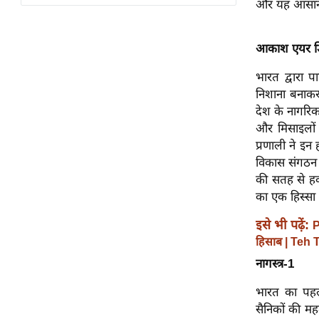
और यह आसानी 
विश्लेषण
ट्रेंडिंग
आकाश एयर डि
Q
भारत द्वारा 
u
निशाना बनाकर
i
देश के नागरिक 
c
और मिसाइलों 
k
प्रणाली ने इ
L
विकास संगठन 
i
की सतह से हवा
n
का एक हिस्सा 
k
s
इसे भी पढ़ें:
P
हिसाब | Teh 
विधानसभा
नागस्त्र-1
चुनाव
फोटो
भारत का पहला
सैनिकों की महत
वीडियो