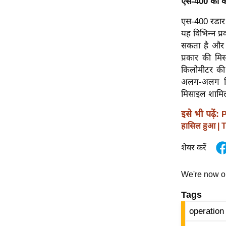
एस-400 का का
Code Of Ethics
एस-400 रडार 
RSS
यह विभिन्न प्
सकता है और 
Our Team
प्रकार की मि
Expert Panel
किलोमीटर की 
Loksabhachunav
अलग-अलग मिस
Android App
मिसाइल शामिल 
इसे भी पढ़ें:
P
हासिल हुआ | 
शेयर करें
We're now 
Tags
operation