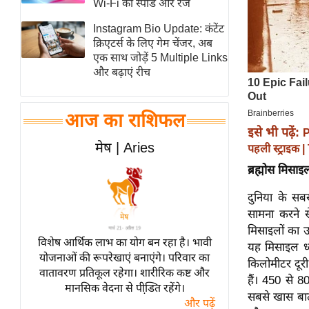
Wi-Fi की स्पीड और रेंज
स्तंभ
Instagram Bio Update: कंटेंट
एम.
क्रिएटर्स के लिए गेम चेंजर, अब
आर.
एक साथ जोड़ें 5 Multiple Links
और बढ़ाएं रीच
आई.
चाय पर
समीक्षा
आज का राशिफल
इसे भी पढ़ें:
P
धर्म
मेष | Aries
पहली स्ट्राइक 
ज्योतिष
ब्रह्मोस मिसा
प्रभु
महिमा/
दुनिया के स
सामना करने स
धर्मस्थल
मिसाइलों का उत
व्रत
विशेष आर्थिक लाभ का योग बन रहा है। भावी
यह मिसाइल ध
त्योहार
योजनाओं की रूपरेखाएं बनाएंगे। परिवार का
किलोमीटर दूरी
वातावरण प्रतिकूल रहेगा। शारीरिक कष्ट और
राशिफल
हैं। 450 से 
मानसिक वेदना से पीडि़त रहेंगे।
विशेष
सबसे खास बात य
और पढ़ें