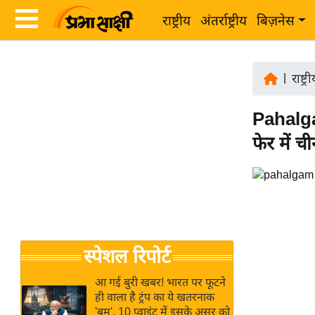
राष्ट्रीय
अंतर्राष्ट्रीय
बिज़नेस
Latest
ता
News
|
राष्ट्र
ज़ा
in
ख
Pahalga
Hindi
ब
फेर में च
र
Hindi
राष्ट्रीय
News
अंतर्राष्ट्रीय
Live
बिज़नेस
उद्योग
Breaking
स्पेशल रिपोर्ट
जगत
News in
विशेषज्ञ
Hindi
आ गई बुरी खबर! भारत पर फूटने
राय
ही वाला है ट्रंप का ये खतरनाक
'बम', 10 प्वाइंट में इसके असर को