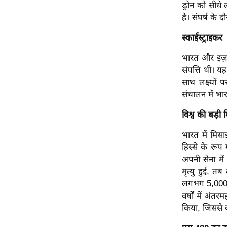
ड्रोन को सीध
ऑडियो
है। संघर्ष के द
इंफ़ोग्राफ़िक
स्काईस्ट्राइकर
राज्यों से
भारत और इज़रा
शहरों से
संपत्ति थी। 
वेब स्टोरी
साथ लक्ष्यों 
कार्टून
संचालन में भा
Short
विश्व की बड़ी
Videos
iOS App
भारत में मिसा
हिस्से के रूप
About us
अपनी सेना मे
Contact Editor
मृत्यु हुई, त
Advertise
लगभग 5,000 रॉ
वर्षों में अं
Privacy Policy
किया, जिससे 
Grievance
Redressal