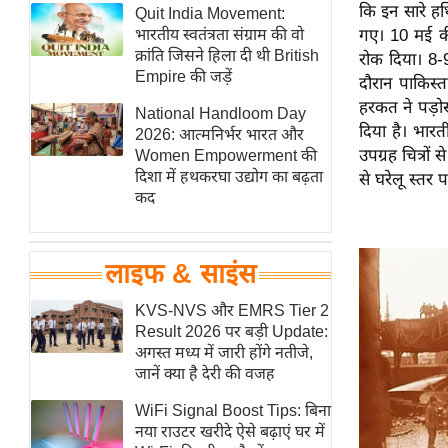
कि इन सारे हथ
हॉलीवुड
Quit India Movement:
भारतीय स्वतंत्रता संग्राम की वो
गए। 10 मई की
फिल्म समीक्षा
क्रांति जिसने हिला दी थी British
रोक दिया। 8-
Breaking
Empire की जड़ें
दौरान पाकिस्त
News
हरकत ने पड़ोस
National Handloom Day
दिया है। भारती
लाइफस्टाइल
2026: आत्मनिर्भर भारत और
उपग्रह चित्रों
Women Empowerment की
टेक्नॉलॉजी
दिशा में हथकरघा उद्योग का बढ़ता
से घरेलू स्तर
ब्यूटी/फैशन
कद
घरेलू नुस्खे
पर्यटन स्थल
लाइफ & साइंस
फिटनेस मंत्रा
KVS-NVS और EMRS Tier 2
रिलेशनशिप
Result 2026 पर बड़ी Update:
राजनीति
अगस्त मध्य में जारी होंगे नतीजे,
जानें क्या है देरी की वजह
विश्लेषण
समसामयिक
WiFi Signal Boost Tips: बिना
नया राउटर खरीदे ऐसे बढ़ाएं घर में
मातृभूमि