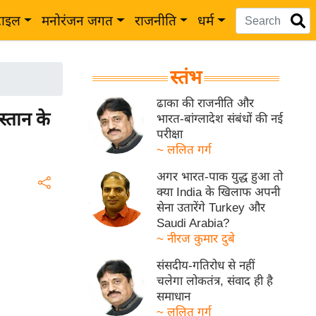
टाइल
मनोरंजन जगत
राजनीति
धर्म
स्तंभ
ढाका की राजनीति और
तान के
भारत-बांग्लादेश संबंधों की नई
परीक्षा
~ ललित गर्ग
अगर भारत-पाक युद्ध हुआ तो
क्या India के खिलाफ अपनी
सेना उतारेंगे Turkey और
Saudi Arabia?
~ नीरज कुमार दुबे
संसदीय-गतिरोध से नहीं
चलेगा लोकतंत्र, संवाद ही है
समाधान
~ ललित गर्ग