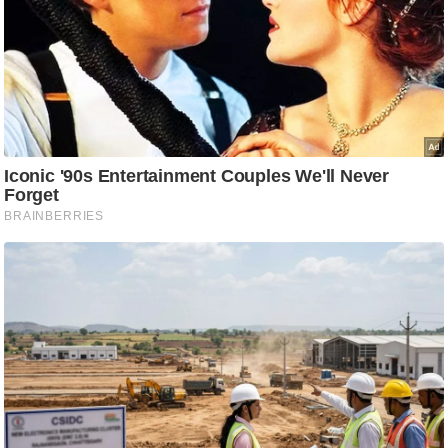
ति
ष
प्र
भु
म
हि
मा
/
ध
र्म
स्थ
ल
व्र
त
त्यो
हा
र