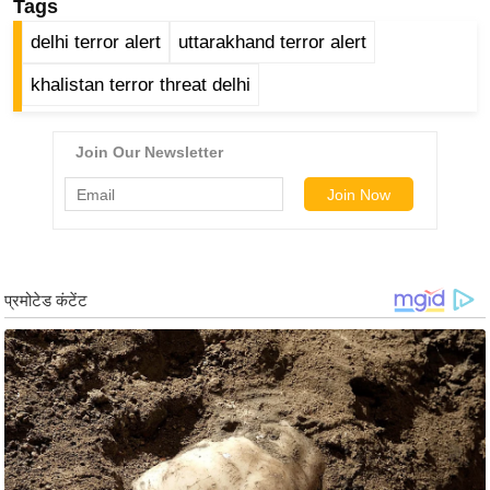
ड
Tags
हॉ
delhi terror alert
uttarakhand terror alert
ली
khalistan terror threat delhi
वु
ड
फि
ल्म
स
मी
क्षा
B
r
e
a
k
i
n