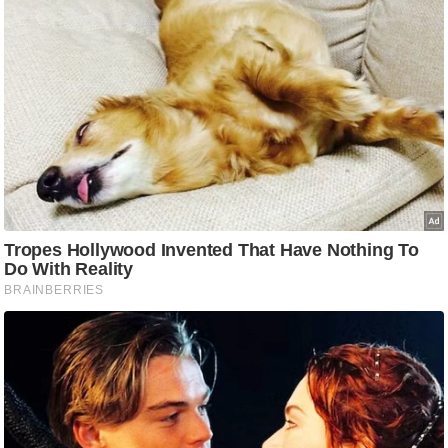
आ
र
.
आ
ई
.
चा
य
प
र
स
मी
क्षा
ध
र्म
ज्यो