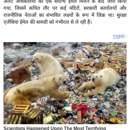
अलर्ट अधिकारियों को एक संदिग्ध ईमेल मिलने के बाद जारी किया
य
गया, जिसमें कथित तौर पर कई मंदिरों, सरकारी कार्यालयों और
ब
राजनीतिक नेताओं का संभावित लक्ष्यों के रूप में ज़िक्र था। सुरक्षा
ज
एजेंसियां ​​ईमेल की सामग्री को गंभीरता से ले रही हैं।
ट
खे
ल
क्रि
के
ट
I
P
L
2
0
2
6
क्रा