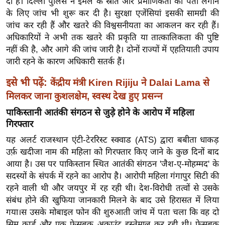
दी है। दिल्ली पुलिस ने ईमेल के स्रोत और प्रमाणिकता का पता लगाने
ख्सि
के लिए जांच भी शुरू कर दी है। सुरक्षा एजेंसियां ​​इसकी सामग्री की
य
जांच कर रही हैं और खतरे की विश्वसनीयता का आकलन कर रही हैं।
त
अधिकारियों ने अभी तक खतरे की प्रकृति या तात्कालिकता की पुष्टि
यं
नहीं की है, और आगे की जांच जारी है। दोनों राज्यों में एहतियाती उपाय
ग
जारी रहने के कारण अधिकारी सतर्क हैं।
इं
इसे भी पढ़ें:
केंद्रीय मंत्री Kiren Rijiju ने Dalai Lama से
डि
मिलकर जाना कुशलक्षेम, स्वस्थ देख हुए प्रसन्न
या
पाकिस्तानी आतंकी संगठन से जुड़े होने के आरोप में महिला
सा
गिरफ्तार
हि
त्य
यह अलर्ट राजस्थान एंटी-टेररिस्ट स्क्वाड (ATS) द्वारा बबीता धाकड़
उर्फ़ खदीजा नाम की महिला को गिरफ्तार किए जाने के कुछ दिनों बाद
ज
आया है। उस पर पाकिस्तान स्थित आतंकी संगठन 'जैश-ए-मोहम्मद' के
ग
सदस्यों के संपर्क में रहने का आरोप है। आरोपी महिला गंगापुर सिटी की
त
रहने वाली थी और जयपुर में रह रही थी। देश-विरोधी तत्वों से उसके
ऑ
संबंध होने की खुफिया जानकारी मिलने के बाद उसे हिरासत में लिया
टो
गया।स उसके मोबाइल फोन की शुरुआती जांच में पता चला कि वह दो
व
सिम कार्ड और एक फेसबुक अकाउंट इस्तेमाल कर रही थी। फेसबुक