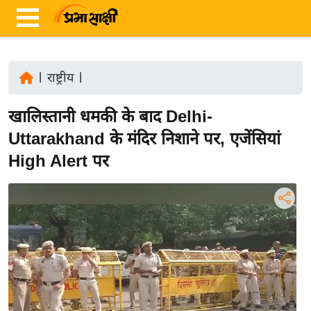
|
राष्ट्रीय
|
ता
खालिस्तानी धमकी के बाद Delhi-
ज़ा
ख
Uttarakhand के मंदिर निशाने पर, एजेंसियां
ब
High Alert पर
र
रा
ष्ट्री
य
अं
त
र्रा
ष्ट्री