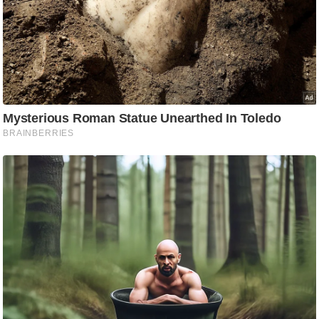
g
N
e
w
s
ला
इ
फ
स्टा
इ
ल
टे
क्नॉ
लॉ
जी
ब्यू
टी