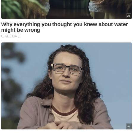
/
फै
श
न
घ
रे
लू
नु
स्खे
प
र्य
ट
न
स्थ
ल
फि