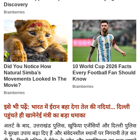
इ
म
ई
-
पे
प
र
मि
सा
ल
बे
इसे भी पढ़ें:
भारत में ईरान बहा देगा तेल की नदियां... दिल्ली
मि
पहुंचते ही खामेनेई मंत्री का बड़ा धमाका
सा
ल
अलर्ट के बाद, उत्तराखंड पुलिस, खुफिया एजेंसियों और दिल्ली पुलिस
ने सुरक्षा उपाय बढ़ा दिए हैं और संवेदनशील स्थानों पर निगरानी तेज़ कर
श