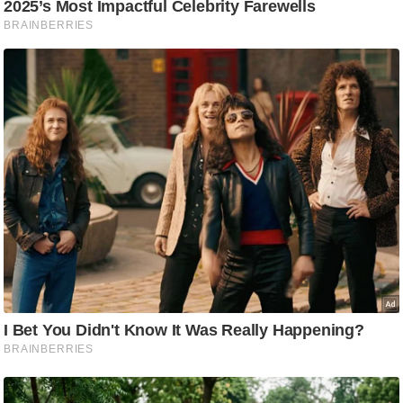
ट
ने
स
मं
त्रा
रि
ले
श
न
शि
प
रा
ज
नी
ति
वि
श्ले