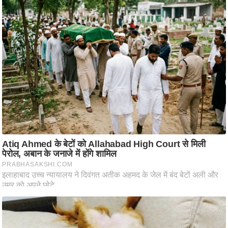
ष
ण
स
म
सा
म
यि
क
मा
तृ
भू
मि
स्तं
भ
ए
म
.