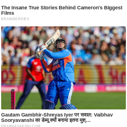
आ
र
.
आ
ई
.
चा
य
प
र
स
मी
क्षा
ध
र्म
ज्यो