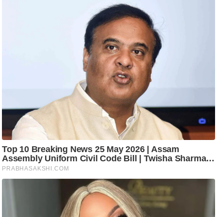
रा
शि
फ
ल
वि
शे
ष
वि
श्ले
ष
ण
ट्रें
डिं
ग
Q
u