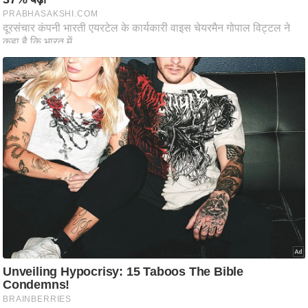
ष
ण
स
म
सा
म
यि
क
मा
तृ
भू
मि
स्तं
भ
ए
म
.