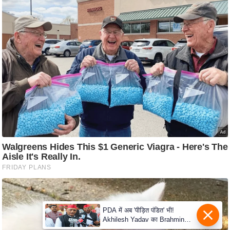
e
r
t
i
s
e
P
r
i
v
a
c
y
P
o
l
i