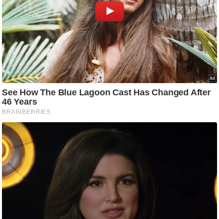
g
N
e
w
s
ला
इ
फ
स्टा
इ
ल
टे
क्नॉ
लॉ
जी
ब्यू
टी