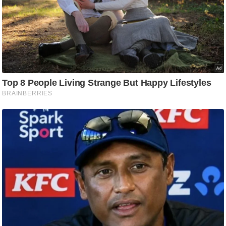
टो
वी
डि
यो
ऑ
डि
यो
इं
फ़ो
ग्रा
फ़ि
क
रा
ज्यों
से
श