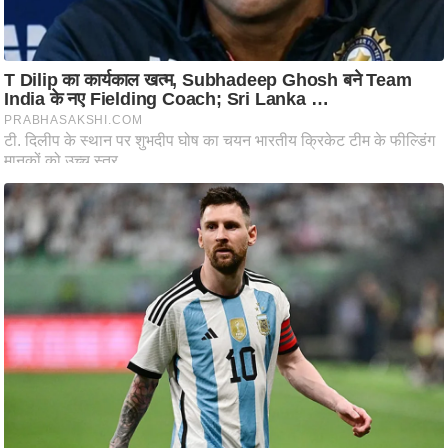
ह
रों
से
वे
ब
स्टो
री
का
र्टू
न
S
h
o
r
t
V
i