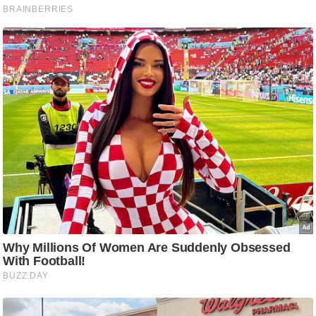
C
o
n
t
a
c
t
E
d
i
t
o
r
A
d
v