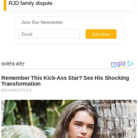
ड
RJD family dispute
हॉ
ली
वु
ड
फि
ल्म
स
मी
क्षा
B
r
e
a
k
i
n