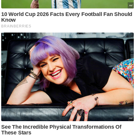
d
e
o
s
i
O
S
A
p
p
A
b
o
u
t
u
s