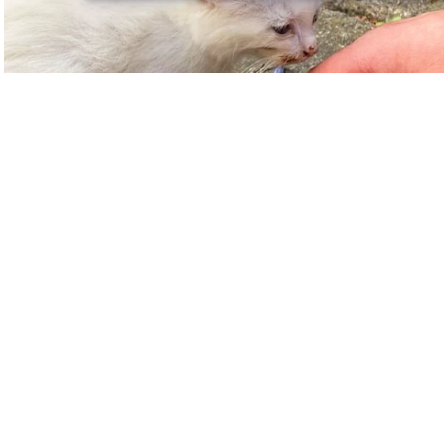
c
y
G
r
i
e
v
a
n
c
e
R
e
d
r
e
s