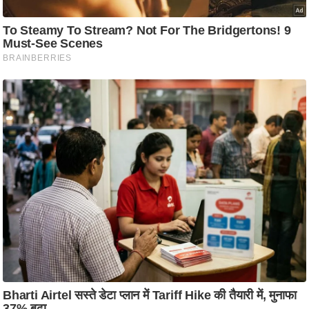
ट
ने
स
मं
त्रा
रि
ले
श
न
शि
प
रा
ज
नी
ति
वि
श्ले