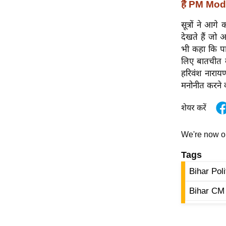
विश्लेषण
हैं PM Mo
ट्रेंडिंग
सूत्रों ने आग
देखते हैं जो 
Q
भी कहा कि पार
u
लिए बातचीत क
i
हरिवंश नारायण
c
मनोनीत करने 
k
L
शेयर करें
i
n
We're now 
k
Tags
s
Bihar Poli
विधानसभा
चुनाव
Bihar CM
फोटो
वीडियो