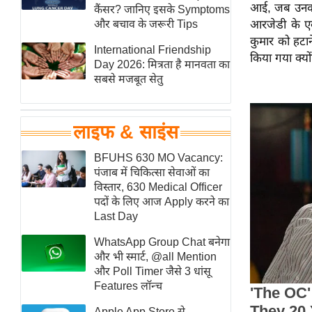
आई, जब उनका स
हॉलीवुड
कैंसर? जानिए इसके Symptoms
और बचाव के जरूरी Tips
आरजेडी के एक 
फिल्म समीक्षा
कुमार को हटान
International Friendship
Breaking
किया गया क्यो
Day 2026: मित्रता है मानवता का
News
सबसे मजबूत सेतु
लाइफस्टाइल
टेक्नॉलॉजी
लाइफ & साइंस
ब्यूटी/फैशन
घरेलू नुस्खे
BFUHS 630 MO Vacancy:
पंजाब में चिकित्सा सेवाओं का
पर्यटन स्थल
विस्तार, 630 Medical Officer
फिटनेस मंत्रा
पदों के लिए आज Apply करने का
Last Day
रिलेशनशिप
WhatsApp Group Chat बनेगा
राजनीति
और भी स्मार्ट, @all Mention
विश्लेषण
और Poll Timer जैसे 3 धांसू
समसामयिक
Features लॉन्च
मातृभूमि
Apple App Store से