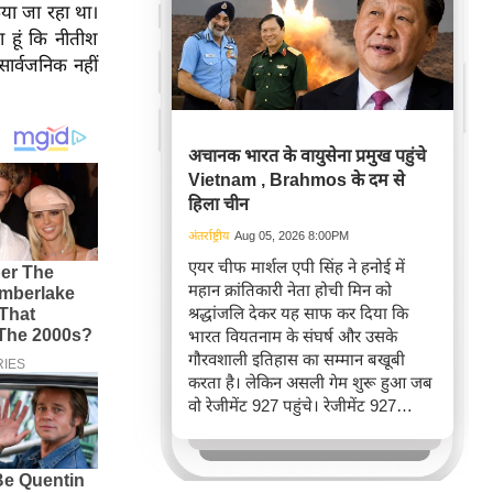
िया जा रहा था।
ा हूं कि नीतीश
सार्वजनिक नहीं
अचानक भारत के वायुसेना प्रमुख पहुंचे
Vietnam , Brahmos के दम से
हिला चीन
अंतर्राष्ट्रीय
Aug 05, 2026 8:00PM
एयर चीफ मार्शल एपी सिंह ने हनोई में
महान क्रांतिकारी नेता होची मिन को
श्रद्धांजलि देकर यह साफ कर दिया कि
भारत वियतनाम के संघर्ष और उसके
गौरवशाली इतिहास का सम्मान बखूबी
करता है। लेकिन असली गेम शुरू हुआ जब
वो रेजीमेंट 927 पहुंचे। रेजीमेंट 927
वियतनाम की वायुसेना की रीड है। यहां
एयर चीफ ने सीधे वियतनामी फाइटर
पायलट से बातचीत की। वियतनाम भी सुई