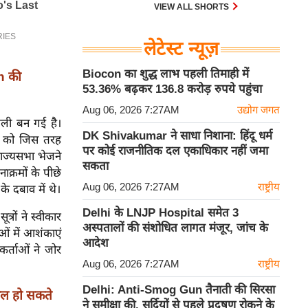
30 एम के भी उड़ाता है और भारत के पास
VIEW ALL SHORTS
इसका सबसे बड़ा बेड़ा है।
लेटेस्ट न्यूज़
Biocon का शुद्ध लाभ पहली तिमाही में
n की
53.36% बढ़कर 136.8 करोड़ रुपये पहुंचा
Aug 06, 2026 7:27AM
उद्योग जगत
तली बन गई है।
DK Shivakumar ने साधा निशाना: हिंदू धर्म
मार को जिस तरह
पर कोई राजनीतिक दल एकाधिकार नहीं जमा
राज्यसभा भेजने
सकता
क्रमों के पीछे
Aug 06, 2026 7:27AM
राष्ट्रीय
े दबाव में थे।
Delhi के LNJP Hospital समेत 3
्रों ने स्वीकार
अस्पतालों की संशोधित लागत मंजूर, जांच के
ं में आशंकाएं
आदेश
यकर्ताओं ने जोर
Aug 06, 2026 7:27AM
राष्ट्रीय
Delhi: Anti-Smog Gun तैनाती की सिरसा
िल हो सकते
ने समीक्षा की, सर्दियों से पहले प्रदूषण रोकने के