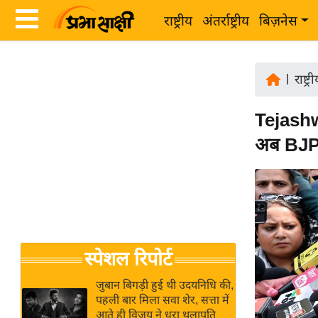
राष्ट्रीय
अंतर्राष्ट्रीय
बिज़नेस
Latest
ता
News
|
राष्ट्र
ज़ा
in
ख
Tejashw
Hindi
ब
अब BJP 
र
Hindi
राष्ट्रीय
News
अंतर्राष्ट्रीय
Live
बिज़नेस
उद्योग
Breaking
स्पेशल रिपोर्ट
जगत
News in
विशेषज्ञ
Hindi
जुबान बिगड़ी हुई थी उदयनिधि की,
राय
पहली बार मिला सवा शेर, सत्ता में
आते ही विजय ने धरा थलापति