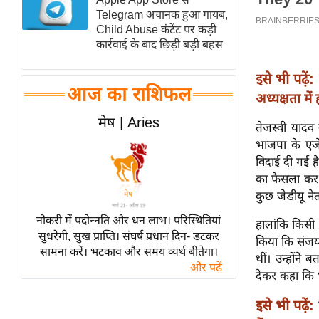
Telegram अचानक हुआ गायब,
स्तंभ
Child Abuse कंटेंट पर कड़ी
एम.
कार्रवाई के बाद छिड़ी बड़ी बहस
आर.
आई.
इसे भी पढ़ें:
आज का राशिफल
अध्यक्षता मे
चाय पर
समीक्षा
मेष | Aries
तेजस्वी यादव
धर्म
भाजपा के एजें
ज्योतिष
विदाई दी गई ह
का फैसला कर र
प्रभु
कुछ जेडीयू नेत
महिमा/
नौकरी में पदोन्नति और धन लाभ। परिस्थितियां
धर्मस्थल
हालांकि किसी भ
सुधरेगी, सुख प्राप्ति। संघर्ष प्रधान दिन- डटकर
किया कि संजय
व्रत
सामना करें। भटकाव और समय व्यर्थ बीतेगा।
थीं। उन्होंने 
त्योहार
और पढ़ें
देकर कहा कि भ
राशिफल
इसे भी पढ़ें:
विशेष