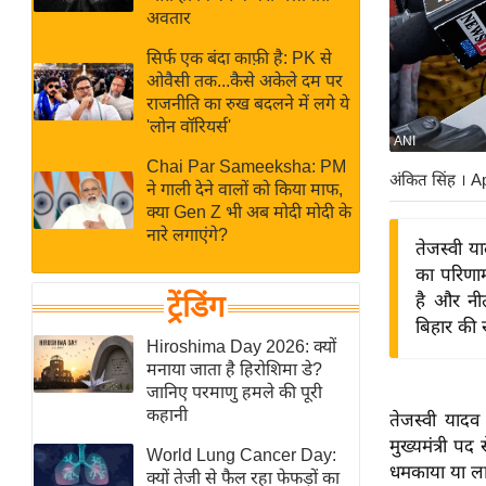
बजट
Hindi
अवतार
खेल
News
सिर्फ एक बंदा काफ़ी है: PK से
क्रिकेट
ओवैसी तक...कैसे अकेले दम पर
Hindi
IPL
राजनीति का रुख बदलने में लगे ये
'लोन वॉरियर्स'
Videos
2026
ANI
क्राइम
Chai Par Sameeksha: PM
अंकित सिंह
। A
ने गाली देने वालों को किया माफ,
ई-पेपर
क्या Gen Z भी अब मोदी मोदी के
मिसाल बेमिसाल
नारे लगाएंगे?
तेजस्वी य
शख्सियत
का परिणाम
यंग इंडिया
ट्रेंडिंग
है और नी
बिहार की र
साहित्य जगत
Hiroshima Day 2026: क्यों
ऑटो वर्ल्ड
मनाया जाता है हिरोशिमा डे?
जानिए परमाणु हमले की पूरी
न्यूज ब्रीफ
कहानी
तेजस्वी यादव
मनोरंजन जगत
मुख्यमंत्री पद
World Lung Cancer Day:
बॉलीवुड
धमकाया या लाल
क्यों तेजी से फैल रहा फेफड़ों का