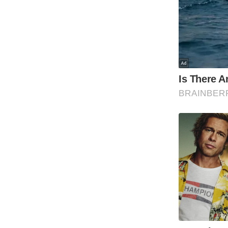
Code Of Ethics
RSS
Our Team
Expert Panel
Loksabhachunav
Android App