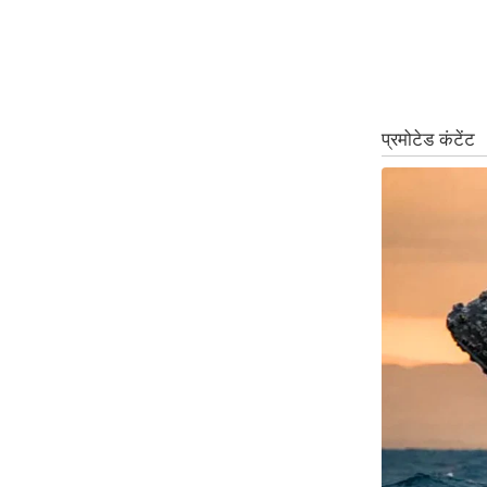
ऑडियो
इंफ़ोग्राफ़िक
राज्यों से
शहरों से
वेब स्टोरी
कार्टून
Short
Videos
iOS App
About us
Contact Editor
Advertise
Privacy Policy
Grievance
Redressal