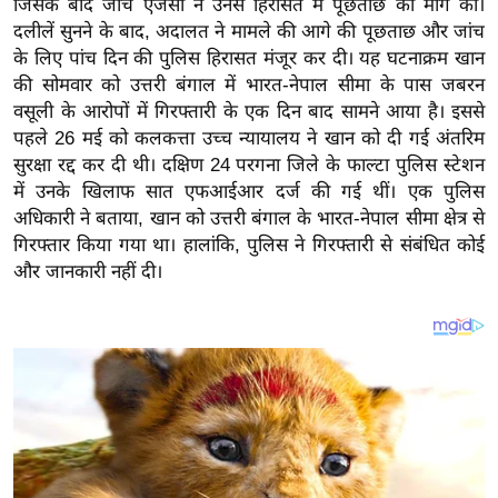
जिसके बाद जांच एजेंसी ने उनसे हिरासत में पूछताछ की मांग की।
य
दलीलें सुनने के बाद, अदालत ने मामले की आगे की पूछताछ और जांच
ब
के लिए पांच दिन की पुलिस हिरासत मंजूर कर दी। यह घटनाक्रम खान
ज
की सोमवार को उत्तरी बंगाल में भारत-नेपाल सीमा के पास जबरन
ट
वसूली के आरोपों में गिरफ्तारी के एक दिन बाद सामने आया है। इससे
खे
पहले 26 मई को कलकत्ता उच्च न्यायालय ने खान को दी गई अंतरिम
ल
सुरक्षा रद्द कर दी थी। दक्षिण 24 परगना जिले के फाल्टा पुलिस स्टेशन
में उनके खिलाफ सात एफआईआर दर्ज की गई थीं। एक पुलिस
क्रि
अधिकारी ने बताया, खान को उत्तरी बंगाल के भारत-नेपाल सीमा क्षेत्र से
के
गिरफ्तार किया गया था। हालांकि, पुलिस ने गिरफ्तारी से संबंधित कोई
ट
और जानकारी नहीं दी।
I
P
L
2
0
2
6
क्रा