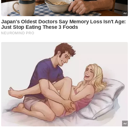
g
N
e
w
s
ला
इ
फ
स्टा
इ
ल
टे
क्नॉ
लॉ
जी
ब्यू
टी