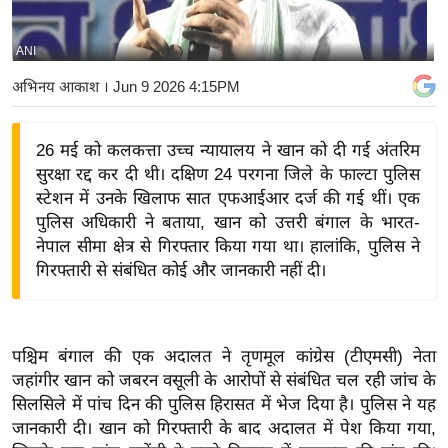
य
बि
ANI
ज़
अभिनय आकाश
। Jun 9 2026 4:15PM
ने
स
26 मई को कलकत्ता उच्च न्यायालय ने खान को दी गई अंतरिम
उ
सुरक्षा रद्द कर दी थी। दक्षिण 24 परगना जिले के फाल्टा पुलिस
द्यो
स्टेशन में उनके खिलाफ सात एफआईआर दर्ज की गई थीं। एक
ग
पुलिस अधिकारी ने बताया, खान को उत्तरी बंगाल के भारत-
ज
नेपाल सीमा क्षेत्र से गिरफ्तार किया गया था। हालांकि, पुलिस ने
ग
गिरफ्तारी से संबंधित कोई और जानकारी नहीं दी।
त
वि
शे
पश्चिम बंगाल की एक अदालत ने तृणमूल कांग्रेस (टीएमसी) नेता
ष
जहांगीर खान को जबरन वसूली के आरोपों से संबंधित चल रही जांच के
ज्ञ
सिलसिले में पांच दिन की पुलिस हिरासत में भेज दिया है। पुलिस ने यह
रा
जानकारी दी। खान को गिरफ्तारी के बाद अदालत में पेश किया गया,