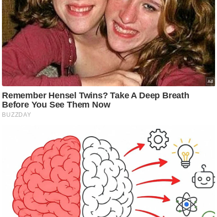
आ
र
.
आ
ई
.
चा
य
प
र
स
मी
क्षा
ध
र्म
ज्यो