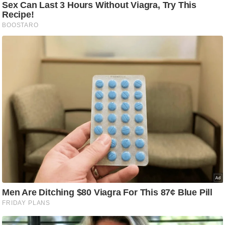
/
फै
श
न
घ
रे
लू
नु
स्खे
प
र्य
ट
न
स्थ
ल
फि