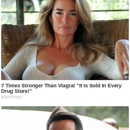
ट
ने
स
मं
त्रा
रि
ले
श
न
शि
प
रा
ज
नी
ति
वि
श्ले