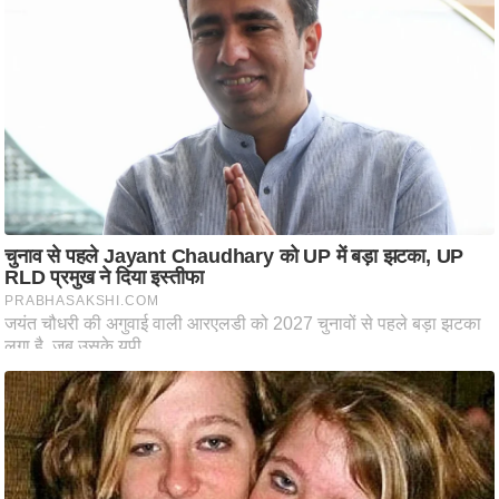
ष
ण
स
म
सा
म
यि
क
मा
तृ
भू
मि
स्तं
भ
ए
म
.