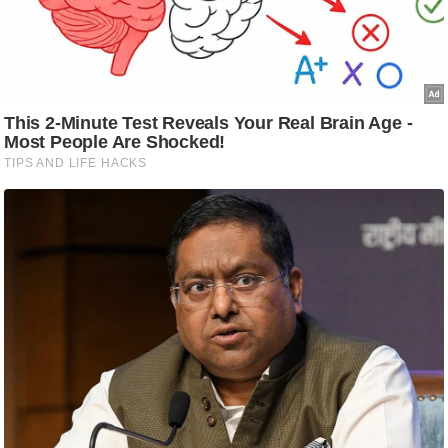
ति
ष
प्र
भु
म
हि
मा
/
ध
र्म
स्थ
ल
व्र
त
त्यो
हा
र