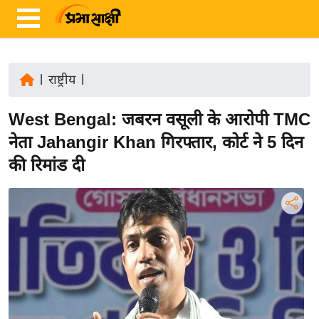
|
राष्ट्रीय
|
ता
West Bengal: जबरन वसूली के आरोपी TMC
ज़ा
ख
नेता Jahangir Khan गिरफ्तार, कोर्ट ने 5 दिन
ब
की रिमांड दी
र
रा
ष्ट्री
य
अं
त
र्रा
ष्ट्री