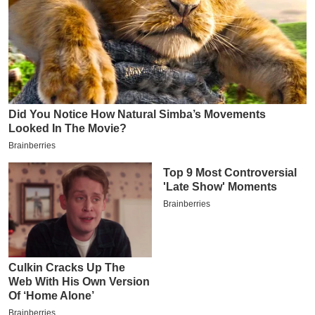
इ
म
ई
-
पे
प
र
मि
सा
ल
बे
मि
सा
ल
श