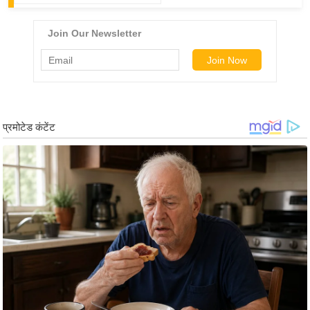
ड
हॉ
ली
वु
ड
फि
ल्म
स
मी
क्षा
B
r
e
a
k
i
n