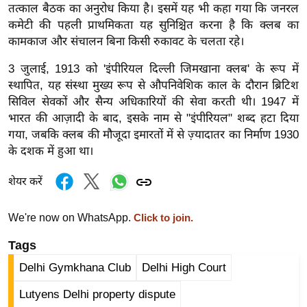
ड
तत्काल बैठक का अनुरोध किया है। इसमें यह भी कहा गया कि जनरल
हॉ
कमेटी की पहली प्राथमिकता यह सुनिश्चित करना है कि क्लब का
ली
कामकाज और संचालन बिना किसी रुकावट के चलता रहे।
वु
3 जुलाई, 1913 को 'इंपीरियल दिल्ली जिमखाना क्लब' के रूप में
ड
स्थापित, यह संस्था मुख्य रूप से औपनिवेशिक काल के दौरान ब्रिटिश
फि
सिविल सेवकों और सैन्य अधिकारियों की सेवा करती थी। 1947 में
ल्म
भारत की आज़ादी के बाद, इसके नाम से "इंपीरियल" शब्द हटा दिया
स
गया, जबकि क्लब की मौजूदा इमारतों में से ज़्यादातर का निर्माण 1930
मी
के दशक में हुआ था।
क्षा
शेयर करें
B
r
We're now on WhatsApp.
Click to join.
e
a
Tags
k
Delhi Gymkhana Club
Delhi High Court
i
Lutyens Delhi property dispute
n