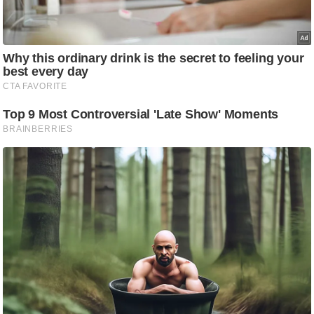
ट
ने
स
मं
त्रा
रि
ले
श
न
शि
प
रा
ज
नी
ति
वि
श्ले