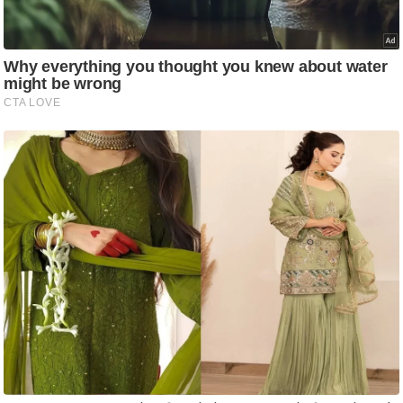
ष
ण
स
म
सा
म
यि
क
मा
तृ
भू
मि
स्तं
भ
ए
म
.