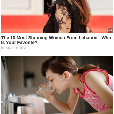
/
फै
श
न
घ
रे
लू
नु
स्खे
प
र्य
ट
न
स्थ
ल
फि