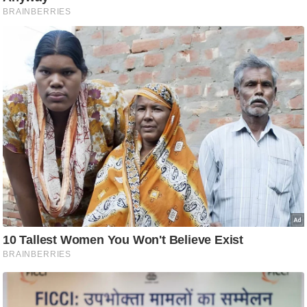
ति
ष
प्र
भु
म
हि
मा
/
ध
र्म
स्थ
ल
व्र
त
त्यो
हा
र