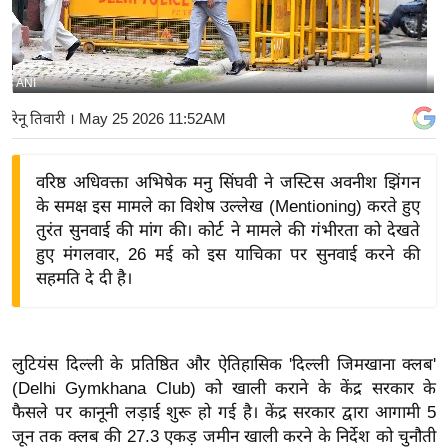
य
बि
ज़
ANI
ने
रेनू तिवारी
। May 25 2026 11:52AM
स
उ
वरिष्ठ अधिवक्ता अभिषेक मनु सिंघवी ने जस्टिस अवनीश झिंगन
द्यो
के समक्ष इस मामले का विशेष उल्लेख (Mentioning) करते हुए
ग
तुरंत सुनवाई की मांग की। कोर्ट ने मामले की गंभीरता को देखते
ज
हुए मंगलवार, 26 मई को इस याचिका पर सुनवाई करने की
ग
सहमति दे दी है।
त
वि
शे
लुटियंस दिल्ली के प्रतिष्ठित और ऐतिहासिक 'दिल्ली जिमखाना क्लब'
ष
(Delhi Gymkhana Club) को खाली कराने के केंद्र सरकार के
ज्ञ
फैसले पर कानूनी लड़ाई शुरू हो गई है। केंद्र सरकार द्वारा आगामी 5
रा
जून तक क्लब की 27.3 एकड़ जमीन खाली करने के निर्देश को चुनौती