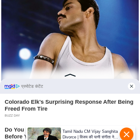
c
y
G
r
i
e
v
a
n
c
e
प्रमोटेड कंटेंट
R
e
Colorado Elk's Surprising Response After Being
d
Freed From Tire
r
BUZZ DAY
e
Do You Remember Her? You Better Sit Down
s
Tamil Nadu CM Vijay Sanghita
Before You See Her Today
Divorce | विजय की पत्नी संगीता ने