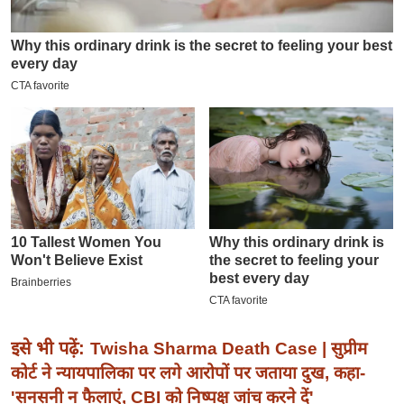
इ
म
ई
-
पे
प
र
मि
सा
ल
बे
मि
सा
इसे भी पढ़ें:
Twisha Sharma Death Case | सुप्रीम
ल
कोर्ट ने न्यायपालिका पर लगे आरोपों पर जताया दुख, कहा-
श
'सनसनी न फैलाएं, CBI को निष्पक्ष जांच करने दें'