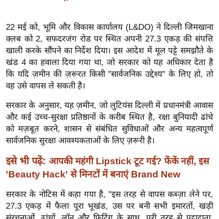
ख्सि
य
22 मई को, भूमि और विकास कार्यालय (L&DO) ने दिल्ली जिमखाना
त
क्लब को 2, सफदरजंग रोड पर स्थित अपनी 27.3 एकड़ की संपत्ति
यं
खाली करके सौंपने का निर्देश दिया। इस आदेश में मूल पट्टे समझौते के
ग
खंड 4 का हवाला दिया गया था, जो सरकार को यह अधिकार देता है
इं
कि यदि ज़मीन की ज़रूरत किसी "सार्वजनिक उद्देश्य" के लिए हो, तो
डि
वह उसे वापस ले सकती है।
या
सरकार के अनुसार, यह ज़मीन, जो लुटियंस दिल्ली में प्रधानमंत्री आवास
सा
और कई उच्च-सुरक्षा प्रतिष्ठानों के करीब स्थित है, रक्षा बुनियादी ढांचे
हि
को मज़बूत करने, शासन से संबंधित सुविधाओं और अन्य महत्वपूर्ण
त्य
सार्वजनिक सुरक्षा आवश्यकताओं के लिए ज़रूरी है।
ज
इसे भी पढ़ें:
आपकी महंगी Lipstick टूट गई? फेंकें नहीं, इस
ग
त
'Beauty Hack' से मिनटों में बनाएं Brand New
ऑ
सरकार के नोटिस में कहा गया है, "इस तरह से वापस कब्ज़ा लेने पर,
टो
27.3 एकड़ में फैला पूरा भूखंड, उस पर बनी सभी इमारतों, खड़ी
व
संरचनाओं, ढांचों, लॉन और फिटिंग के साथ, पूरी तरह से पट्टादाता,