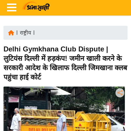
|
राष्ट्रीय
|
ता
Delhi Gymkhana Club Dispute |
ज़ा
ख
लुटियंस दिल्ली में हड़कंप! जमीन खाली करने के
ब
सरकारी आदेश के खिलाफ दिल्ली जिमखाना क्लब
र
पहुंचा हाई कोर्ट
रा
ष्ट्री
य
अं
त
र्रा
ष्ट्री