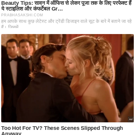
आ
र
.
आ
ई
.
चा
य
प
र
स
मी
क्षा
ध
र्म
ज्यो