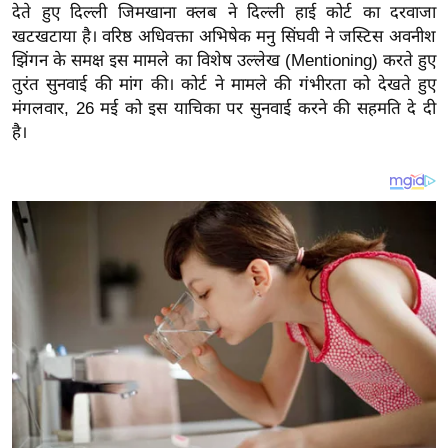
य
देते हुए दिल्ली जिमखाना क्लब ने दिल्ली हाई कोर्ट का दरवाजा
ब
खटखटाया है। वरिष्ठ अधिवक्ता अभिषेक मनु सिंघवी ने जस्टिस अवनीश
झिंगन के समक्ष इस मामले का विशेष उल्लेख (Mentioning) करते हुए
ज
तुरंत सुनवाई की मांग की। कोर्ट ने मामले की गंभीरता को देखते हुए
ट
मंगलवार, 26 मई को इस याचिका पर सुनवाई करने की सहमति दे दी
खे
है।
ल
क्रि
के
ट
I
P
L
2
0
2
6
क्रा