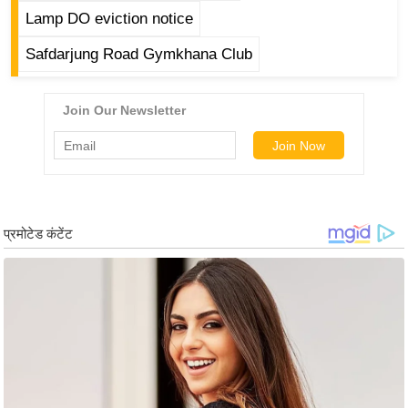
g
Lamp DO eviction notice
N
Safdarjung Road Gymkhana Club
e
w
s
ला
इ
फ
स्टा
इ
ल
टे
क्नॉ
लॉ
जी
ब्यू
टी