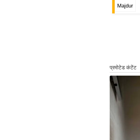
Majdur
Code Of Ethics
RSS
Our Team
Expert Panel
Loksabhachunav
Android App