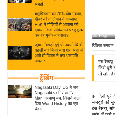
बजट
Hindi
समझें
खेल
News
बलूचिस्तान का 70% क्षेत्र गंवाया,
क्रिकेट
खैबर को तालिबान ने कब्जाया,
Hindi
IPL
PoK में गोलियों से आवाज को
दबाया, किस पाकिस्तान पर हुकूमत
Videos
2026
कर रहे मुनीर-शहबाज?
ANI Image
क्राइम
जुबान बिगड़ी हुई थी उदयनिधि की,
रितिका कमठान
ई-पेपर
पहली बार मिला सवा शेर, सत्ता में
मिसाल बेमिसाल
आते ही विजय ने धरा थलापति
अवतार
इस रेस्क्
शख्सियत
जिसे पूरी
यंग इंडिया
तो लोग हैर
ट्रेंडिंग
साहित्य जगत
ऑटो वर्ल्ड
Nagasaki Day: US ने जब
Nagasaki पर गिराया 'Fat
न्यूज ब्रीफ
इन दिनों पूरे
Man' परमाणु बम, जिसने बदल
मजदूरों को सु
मनोरंजन जगत
दिया World History का पूरा
इस रेस्क्यू ऑ
चेहरा
बॉलीवुड
सुरंग में फंस