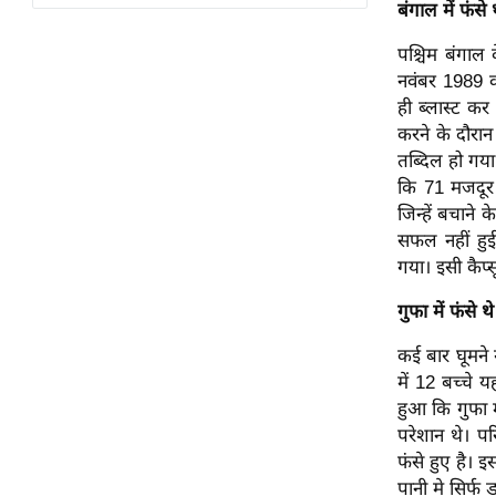
विश्लेषण
बंगाल में फंसे
ट्रेंडिंग
पश्चिम बंगाल
नवंबर 1989 क
Q
ही ब्लास्ट कर
u
करने के दौरान
i
तब्दिल हो गय
c
कि 71 मजदूर 
k
जिन्हें बचान
L
सफल नहीं हुई
i
गया। इसी कैप्
n
गुफा में फंसे थ
k
s
कई बार घूमने 
में 12 बच्चे 
विधानसभा
हुआ कि गुफा म
चुनाव
परेशान थे। पर
फोटो
फंसे हुए है। इ
वीडियो
पानी मे सिर्फ