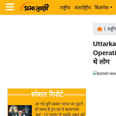
राष्ट्रीय
अंतर्राष्ट्रीय
बिज़नेस
Latest
ता
News
|
राष्ट्र
ज़ा
in
ख
Uttarkas
Hindi
ब
Operatio
र
Hindi
थे लोग
राष्ट्रीय
News
अंतर्राष्ट्रीय
Live
बिज़नेस
उद्योग
Breaking
स्पेशल रिपोर्ट
जगत
News in
विशेषज्ञ
Hindi
आ गई बुरी खबर! भारत पर फूटने
राय
ही वाला है ट्रंप का ये खतरनाक
'बम', 10 प्वाइंट में इसके असर को