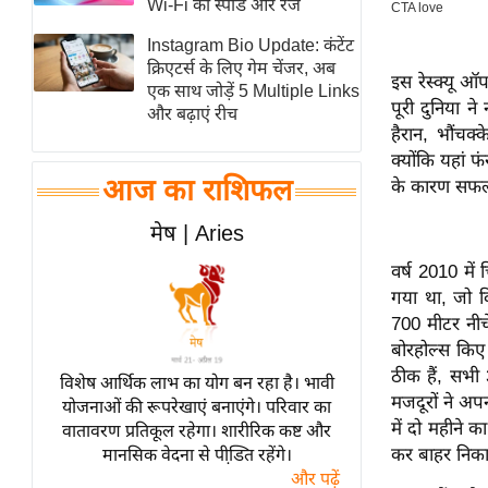
Wi-Fi की स्पीड और रेंज
स्तंभ
Instagram Bio Update: कंटेंट
एम.
क्रिएटर्स के लिए गेम चेंजर, अब
इस रेस्क्यू ऑ
आर.
एक साथ जोड़ें 5 Multiple Links
पूरी दुनिया 
और बढ़ाएं रीच
आई.
हैरान, भौंचक
चाय पर
क्योंकि यहां
समीक्षा
आज का राशिफल
के कारण सफल
धर्म
मेष | Aries
ज्योतिष
वर्ष 2010 में
प्रभु
गया था, जो क
महिमा/
700 मीटर नीच
धर्मस्थल
बोरहोल्स किए 
व्रत
ठीक हैं, सभी
विशेष आर्थिक लाभ का योग बन रहा है। भावी
त्योहार
मजदूरों ने अप
योजनाओं की रूपरेखाएं बनाएंगे। परिवार का
में दो महीने
वातावरण प्रतिकूल रहेगा। शारीरिक कष्ट और
राशिफल
कर बाहर निका
मानसिक वेदना से पीडि़त रहेंगे।
विशेष
और पढ़ें