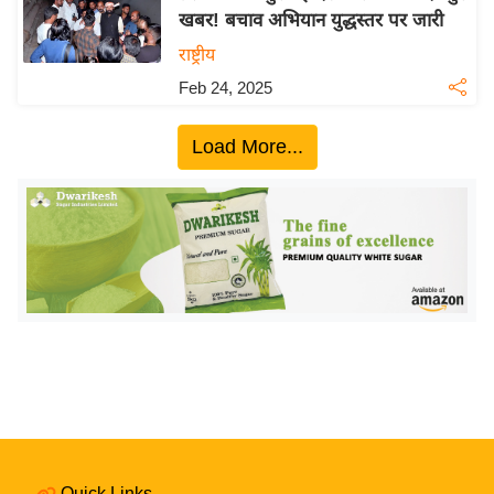
खबर! बचाव अभियान युद्धस्तर पर जारी
य
राष्ट्रीय
बि
ज़
Feb 24, 2025
ने
स
Load More...
उ
द्यो
ग
ज
ग
त
वि
शे
ष
ज्ञ
रा
Quick Links