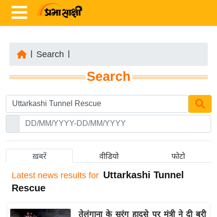
|
Search
|
ता
Search
ज़ा
ख
ब
र
रा
ष्ट्री
ख़बरें
वीडियो
फोटो
य
Uttarkashi Tunnel
Latest
news results for
अं
Rescue
त
र्रा
तेलंगाना के सुरंग हादसे पर मंत्री ने दी बुरी
ष्ट्री