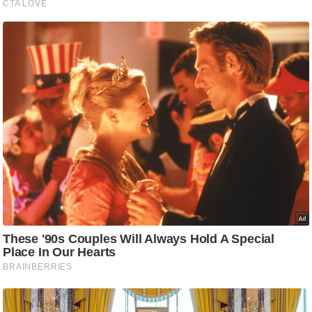
ति
ष
प्र
भु
म
हि
मा
/
ध
र्म
स्थ
ल
व्र
त
त्यो
हा
र