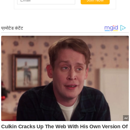
र्ल्ड
न्यू
ज
ब्री
फ
म
नो
रं
ज
न
ज
ग
त
बॉ
ली
वु