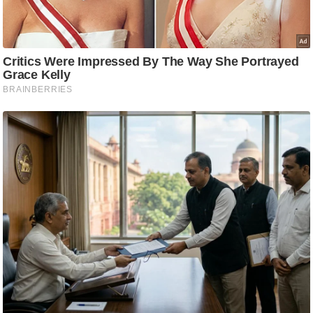
g
N
e
w
s
ला
इ
फ
स्टा
इ
ल
टे
क्नॉ
लॉ
जी
ब्यू
टी