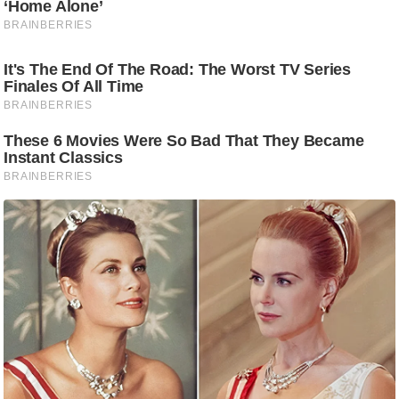
ड
हॉ
ली
वु
ड
फि
ल्म
स
मी
क्षा
B
r
e
a
k
i
n