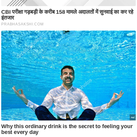
आ
र
.
आ
ई
.
चा
य
प
र
स
मी
क्षा
ध
र्म
ज्यो