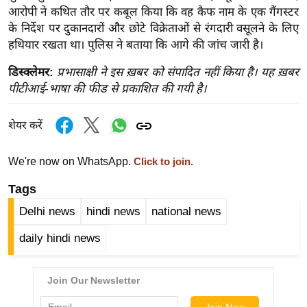
ख्सि
आरोपी ने कथित तौर पर कबूल किया कि वह कैफ नाम के एक गैंगस्टर
य
के निर्देश पर दुकानदारों और छोटे विक्रेताओं से रंगदारी वसूलने के लिए
त
हथियार रखता था। पुलिस ने बताया कि आगे की जांच जारी है।
यं
डिस्क्लेमर:
प्रभासाक्षी ने इस ख़बर को संपादित नहीं किया है। यह ख़बर
ग
पीटीआई-भाषा की फीड से प्रकाशित की गयी है।
इं
डि
शेयर करें
या
सा
We're now on WhatsApp.
Click to join.
हि
Tags
त्य
ज
Delhi news
hindi news
national news
ग
daily hindi news
त
ऑ
टो
व