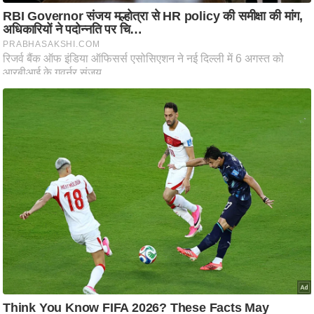
/
फै
श
न
घ
रे
लू
नु
स्खे
प
र्य
ट
न
स्थ
ल
फि