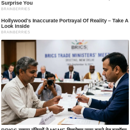
ट
ने
स
मं
त्रा
रि
ले
श
न
शि
प
रा
ज
नी
ति
वि
श्ले