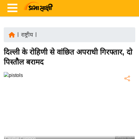
|
राष्ट्रीय
|
ता
दिल्ली के रोहिणी से वांछित अपराधी गिरफ्तार, दो
ज़ा
ख
पिस्तौल बरामद
ब
र
रा
ष्ट्री
य
अं
त
र्रा
ष्ट्री
Creative Common
प्रतिरूप फोटो