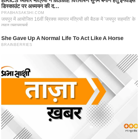
ष
ण
स
म
सा
म
यि
क
मा
तृ
भू
मि
स्तं
भ
ए
म
.