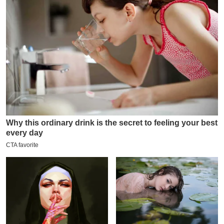
य
ब
ज
ट
खे
ल
क्रि
के
ट
I
P
L
2
0
2
6
क्रा