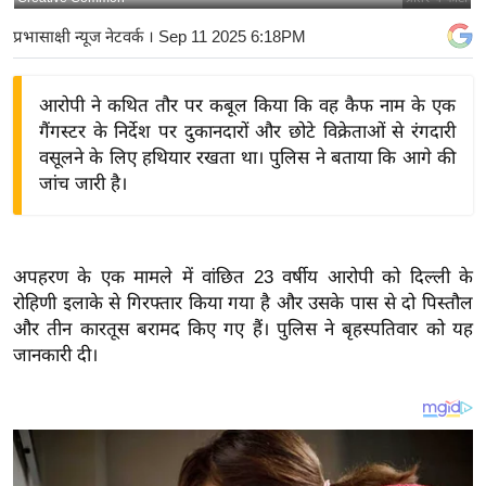
य
प्रभासाक्षी न्यूज नेटवर्क
। Sep 11 2025 6:18PM
बि
ज़
आरोपी ने कथित तौर पर कबूल किया कि वह कैफ नाम के एक
ने
गैंगस्टर के निर्देश पर दुकानदारों और छोटे विक्रेताओं से रंगदारी
स
वसूलने के लिए हथियार रखता था। पुलिस ने बताया कि आगे की
उ
जांच जारी है।
द्यो
ग
ज
अपहरण के एक मामले में वांछित 23 ‍वर्षीय आरोपी को दिल्ली के
ग
रोहिणी इलाके से गिरफ्तार किया गया है और उसके पास से दो पिस्तौल
त
और तीन कारतूस बरामद किए गए हैं। पुलिस ने बृहस्पतिवार को यह
वि
जानकारी दी।
शे
ष
ज्ञ
रा