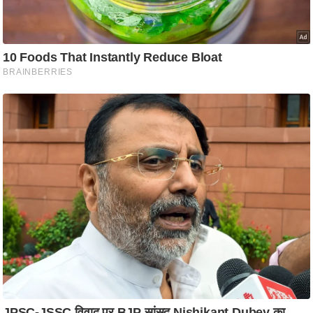
आ
र
.
आ
ई
.
चा
य
प
र
स
मी
क्षा
ध
र्म
ज्यो