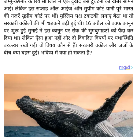
जम्मू-कश्मीर के रियासी जिले में एक दुखद बस दुर्घटना की खबर सामने
य
आई। लेकिन इस सप्ताह ऑल आईज ऑन सुप्रीम कोर्ट यानी पूरे भारत
ब
की नजरें सुप्रीम कोर्ट पर थीं। मुस्लिम पक्ष टकटकी लगाए बैठा था तो
ज
सरकारी वकीलों की भी धड़कनें बढ़ी हुई थी। 16 अप्रैल को वक्फ कानून
ट
पर शुरू हुई सुनाई ने इस कानून पर रोक की सुगबुगाहटों को पैदा कर
खे
दिया था। लेकिन ऐसा हुआ नहीं और दो विवादित विषयों पर यथास्थिति
ल
बरकरार रखी गई। वो विषय कौन से हैं। सरकारी वकील और जजों के
बीच क्या बहस हुई। भविष्य में क्या हो सकता है?
क्रि
के
ट
I
P
L
2
0
2
6
क्रा