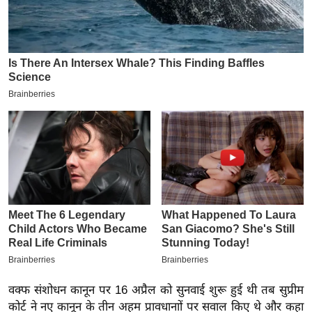
इ
म
ई
-
पे
प
र
मि
सा
ल
बे
मि
सा
ल
वक्फ संशोधन कानून पर 16 अप्रैल को सुनवाई शुरू हुई थी तब सुप्रीम
श
कोर्ट ने नए कानून के तीन अहम प्रावधानाों पर सवाल किए थे और कहा