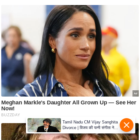
s
a
l
C
o
d
e
O
f
E
t
h
i
c
s
Tamil Nadu CM Vijay Sanghita
R
Divorce | विजय की पत्नी संगीता ने
S
वापस ली तलाक की अर्जी, कोर्ट ने
मामले को किया निपटाया