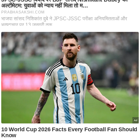
ति
ष
प्र
भु
म
हि
मा
/
ध
र्म
स्थ
ल
व्र
त
त्यो
हा
र