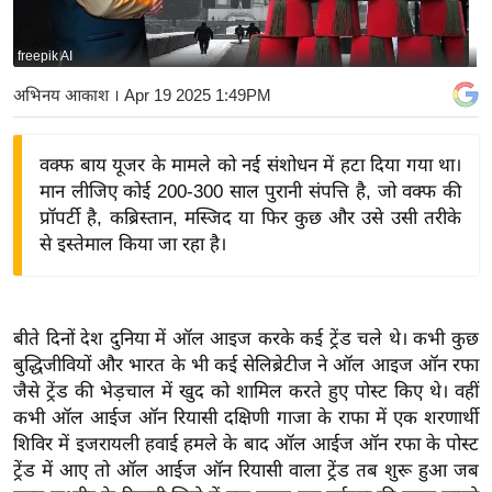
य
बि
freepik AI
ज़
अभिनय आकाश
। Apr 19 2025 1:49PM
ने
स
वक्फ बाय यूजर के मामले को नई संशोधन में हटा दिया गया था।
उ
मान लीजिए कोई 200-300 साल पुरानी संपत्ति है, जो वक्फ की
द्यो
प्रॉपर्टी है, कब्रिस्तान, मस्जिद या फिर कुछ और उसे उसी तरीके
ग
से इस्तेमाल किया जा रहा है।
ज
ग
त
बीते दिनों देश दुनिया में ऑल आइज करके कई ट्रेंड चले थे। कभी कुछ
वि
बुद्धिजीवियों और भारत के भी कई सेलिब्रेटीज ने ऑल आइज ऑन रफा
शे
जैसे ट्रेंड की भेड़चाल में खुद को शामिल करते हुए पोस्ट किए थे। वहीं
ष
कभी ऑल आईज ऑन रियासी दक्षिणी गाजा के राफा में एक शरणार्थी
ज्ञ
शिविर में इजरायली हवाई हमले के बाद ऑल आईज ऑन रफा के पोस्ट
रा
ट्रेंड में आए तो ऑल आईज ऑन रियासी वाला ट्रेंड तब शुरू हुआ जब