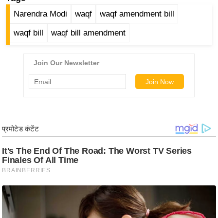
/
Narendra Modi
waqf
waqf amendment bill
फै
waqf bill
waqf bill amendment
श
न
घ
रे
लू
नु
स्खे
प
र्य
ट
न
स्थ
ल
फि