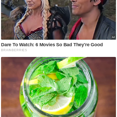
ष
ण
स
म
सा
म
यि
क
मा
तृ
भू
मि
स्तं
भ
ए
म
.