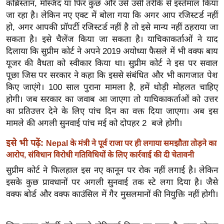
कब्रिस्तान, मस्जिद या फिर कुछ और उसे उसी तरीके से इस्तेमाल किया
र्ल्ड
जा रहा है। लेकिन नए एक्ट में बोला गया कि अगर आप रजिस्टर्ड नहीं
न्यू
हो, अगर आपकी प्रॉपर्टी रजिस्टर्ड नहीं है तो इसे मान्य नहीं ठहराया जा
ज
सकता है। इसे चैलेंज किया जा सकता है। याचिकाकर्ताओं ने याद
ब्री
दिलाया कि सुप्रीम कोर्ट ने अपने 2019 अयोध्या फैसले में भी वक्फ बाय
फ
यूजर की वैधता को स्वीकार किया था। सुप्रीम कोर्ट ने इस पर सवाल
पूछा जिस पर सरकार ने कहा कि इससे संबंधित और भी कागजात पेश
म
किए जाएंगे। 100 साल पुराना मामला है, हमें थोड़ी मोहलत चाहिए
नो
होगी। जब सरकार का जवाब आ जाएगा तो याचिकाकर्ताओं को उत्तर
रं
का प्रतिउत्तर देने के लिए पांच दिन का वक्त दिया जाएगा। अब इस
ज
मामले की अगली सुनवाई पांच मई को दोपहर 2 बजे होगी।
न
इसे भी पढ़ें:
ज
Nepal के मंत्री ने पूर्व राजा पर ही लगाया समझौता तोड़ने का
आरोप, संविधान विरोधी गतिविधियों के लिए कार्रवाई की दी चेतावनी
ग
त
सुप्रीम कोर्ट ने फिलहाल इस नए कानून पर रोक नहीं लगाई है। लेकिन
इसके कुछ प्रावधानों पर अगली सुनवाई तक स्टे लगा दिया है। जैसे
बॉ
वक्फ बोर्ड और वक्फ काउंसिल में गैर मुसलमानों की नियुक्ति नहीं होगी।
ली
वु