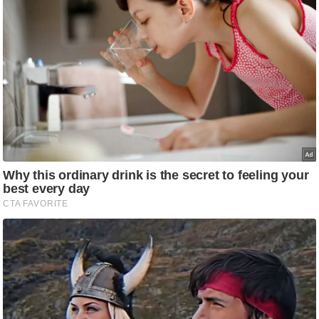
ट
ने
स
मं
त्रा
रि
ले
श
न
शि
प
रा
ज
नी
ति
वि
श्ले