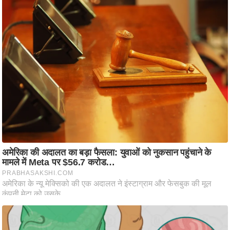
ति
ष
प्र
भु
म
हि
मा
/
ध
र्म
स्थ
ल
व्र
त
त्यो
हा
र