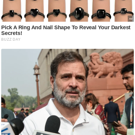
ट
ने
स
मं
त्रा
रि
ले
श
न
शि
प
रा
ज
नी
ति
वि
श्ले