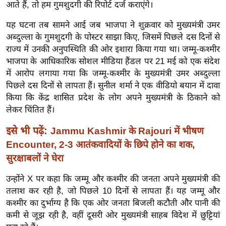
ख्सि
आते हैं, तो हम गुमशुदगी की रिपोर्ट दर्ज कराएंगे।
य
यह घटना तब सामने आई जब भाजपा ने शुक्रवार को मुख्यमंत्री उमर
त
अब्दुल्ला के गुमशुदगी के पोस्टर साझा किए, जिसमें पिछले दस दिनों से
यं
राज्य में उनकी अनुपस्थिति की ओर इशारा किया गया था। जम्मू-कश्मीर
ग
भाजपा के आधिकारिक सोशल मीडिया हैंडल पर 21 मई को एक संदेश
इं
में आरोप लगाया गया कि जम्मू-कश्मीर के मुख्यमंत्री उमर अब्दुल्ला
डि
पिछले दस दिनों से लापता हैं। सुनील शर्मा ने एक वीडियो बयान में दावा
किया कि केंद्र शासित प्रदेश के लोग अपने मुख्यमंत्री के ठिकाने को
या
लेकर चिंतित हैं।
सा
हि
इसे भी पढ़ें:
Jammu Kashmir के Rajouri में भीषण
त्य
Encounter, 2-3 आतंकवादियों के छिपे होने का शक,
ज
सुरक्षाबलों ने घेरा
ग
उन्होंने X पर कहा कि जम्मू और कश्मीर की जनता अपने मुख्यमंत्री की
त
तलाश कर रही है, जो पिछले 10 दिनों से लापता हैं। यह जम्मू और
ऑ
कश्मीर का दुर्भाग्य है कि एक ओर जनता बिजली कटौती और पानी की
टो
कमी से जूझ रही है, वहीं दूसरी ओर मुख्यमंत्री साहब विदेश में छुट्टियां
व