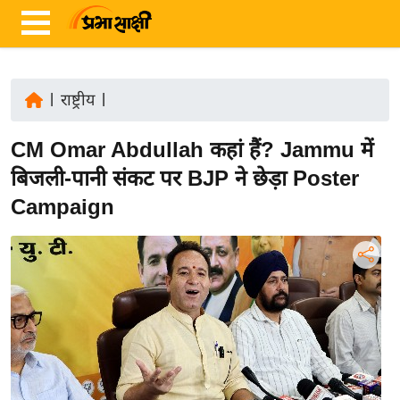
|
राष्ट्रीय
|
ता
CM Omar Abdullah कहां हैं? Jammu में
ज़ा
ख
बिजली-पानी संकट पर BJP ने छेड़ा Poster
ब
Campaign
र
रा
ष्ट्री
य
अं
त
र्रा
ष्ट्री