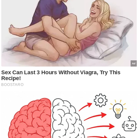
g
N
e
w
s
ला
इ
फ
स्टा
इ
ल
टे
क्नॉ
लॉ
जी
ब्यू
टी