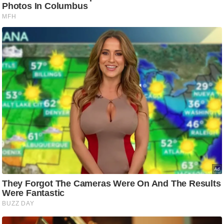
आ
र
.
आ
ई
.
चा
य
प
र
स
मी
क्षा
ध
र्म
ज्यो