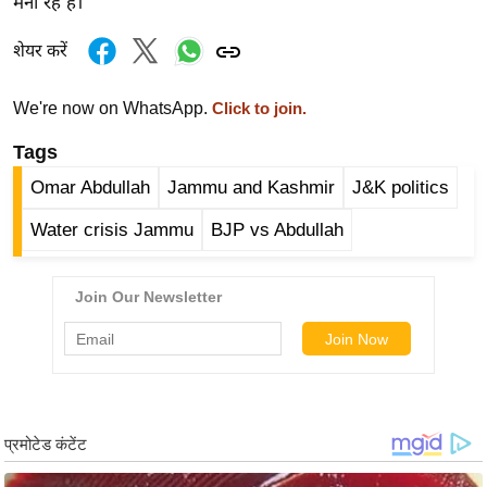
मना रहे हैं।
र्ल्ड
न्यू
शेयर करें
ज
ब्री
We're now on WhatsApp.
Click to join.
फ
Tags
म
Omar Abdullah
Jammu and Kashmir
J&K politics
नो
रं
Water crisis Jammu
BJP vs Abdullah
ज
न
ज
ग
त
बॉ
ली
वु