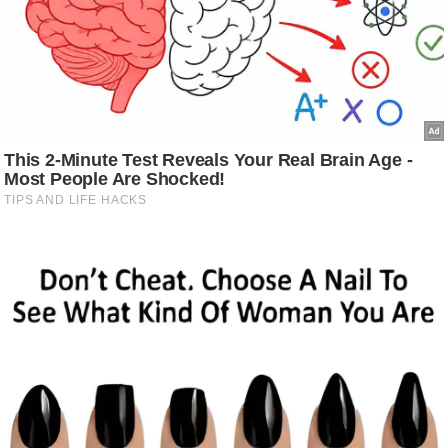
/
फै
श
न
घ
रे
लू
नु
स्खे
प
र्य
ट
न
स्थ
ल
फि