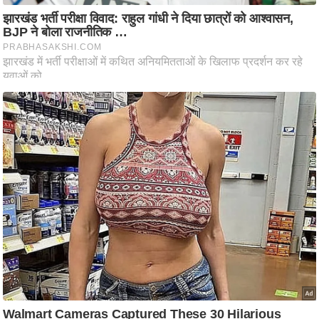
ष
ण
स
म
सा
म
यि
क
मा
तृ
भू
मि
स्तं
भ
ए
म
.