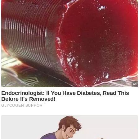
ड
हॉ
ली
वु
ड
फि
ल्म
स
मी
क्षा
B
r
e
a
k
i
n