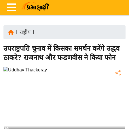
|
राष्ट्रीय
|
ता
उपराष्ट्रपति चुनाव में किसका समर्थन करेंगे उद्धव
ज़ा
ख
ठाकरे? राजनाथ और फडणवीस ने किया फोन
ब
र
रा
ष्ट्री
य
अं
त
र्रा
ष्ट्री
ANI