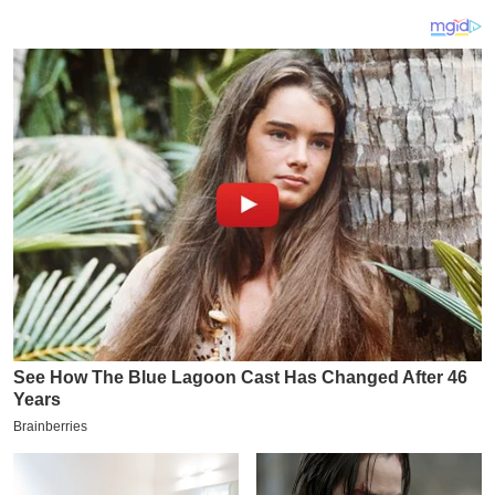
य
ब
ज
ट
खे
ल
क्रि
के
ट
I
P
L
2
0
2
6
क्रा