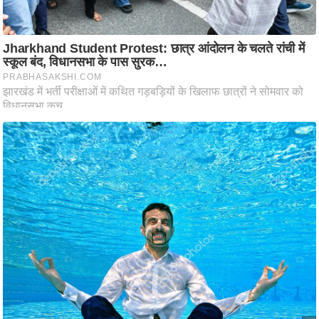
ट
ने
स
मं
त्रा
रि
ले
श
न
शि
प
रा
ज
नी
ति
वि
श्ले