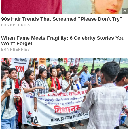
/
फै
श
न
घ
रे
लू
नु
स्खे
प
र्य
ट
न
स्थ
ल
फि