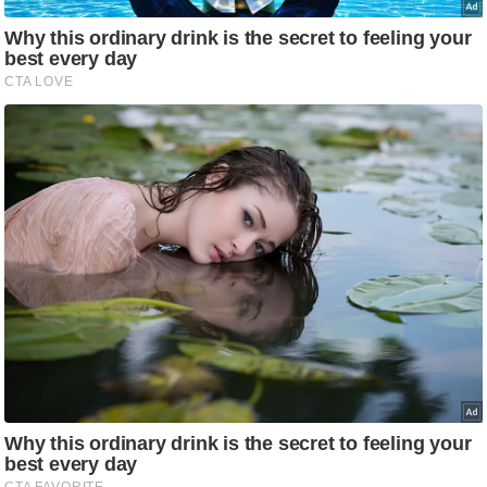
ष
ण
स
म
सा
म
यि
क
मा
तृ
भू
मि
स्तं
भ
ए
म
.