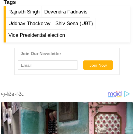
Tags
र्ल्ड
Rajnath Singh
Devendra Fadnavis
न्यू
ज
Uddhav Thackeray
Shiv Sena (UBT)
ब्री
Vice Presidential election
फ
म
नो
रं
ज
न
ज
ग
त
बॉ
ली
वु