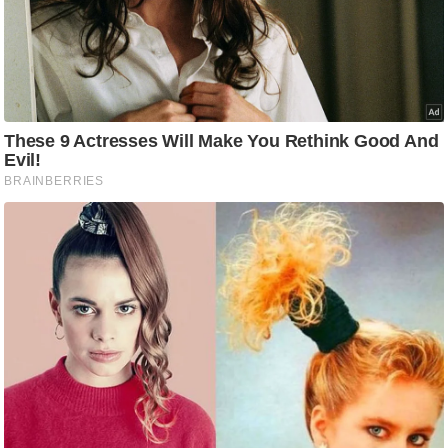
g
N
e
w
s
ला
इ
फ
स्टा
इ
ल
टे
क्नॉ
लॉ
जी
ब्यू
टी