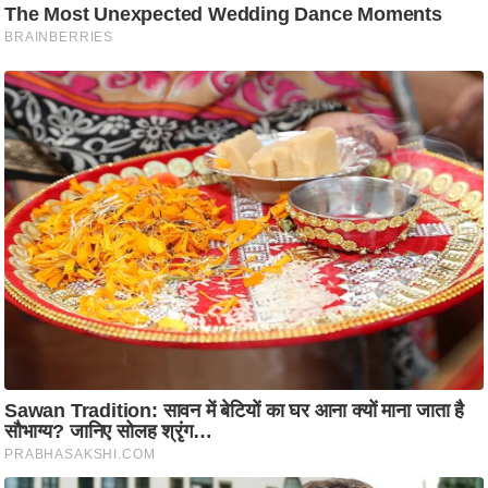
ति
ष
प्र
भु
म
हि
मा
/
ध
र्म
स्थ
ल
व्र
त
त्यो
हा
र