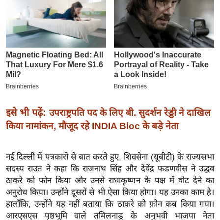
इ
म
ई
-
पे
प
र
मि
इसे भी पढ़ें:
उपराष्ट्रपति पद के लिए बी. सुदर्शन रेड्डी ने दाखिल
सा
किया नामांकन, मौजूद रहे INDIA Bloc के बड़े नेता
ल
नई दिल्ली में पत्रकारों से बात करते हुए, शिवसेना (यूबीटी) के राज्यसभा
बे
सदस्य राउत ने कहा कि राजनाथ सिंह और देवेंद्र फडणवीस ने उद्धव
मि
ठाकरे को फोन किया और उनसे राधाकृष्णन के पक्ष में वोट देने का
सा
अनुरोध किया। उन्होंने दूसरों से भी ऐसा किया होगा। यह उनका काम है।
ल
हालाँकि, उन्होंने यह नहीं बताया कि ठाकरे को फ़ोन कब किया गया।
श
आरएसएस पृष्ठभूमि वाले तमिलनाडु के अनुभवी भाजपा नेता