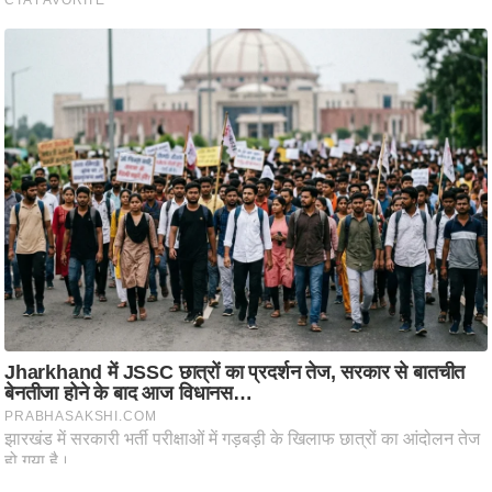
आ
र
.
आ
ई
.
चा
य
प
र
स
मी
क्षा
ध
र्म
ज्यो