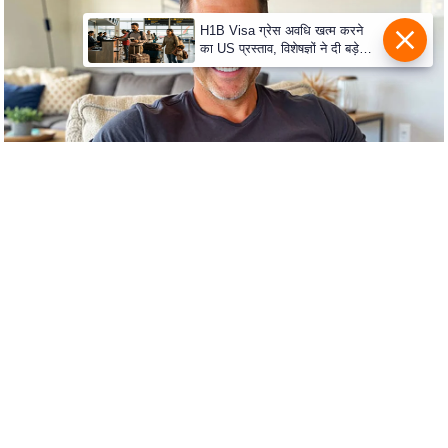
e
r
H1B Visa ग्रेस अवधि खत्म करने
का US प्रस्ताव, विशेषज्ञों ने दी बड़े
t
विस्थापन की चेतावनी
i
s
e
P
r
i
v
a
c
y
P
o
l
i