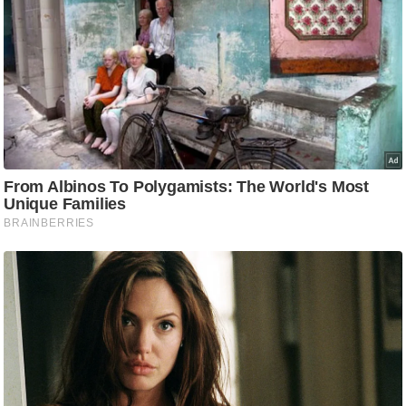
ड
हॉ
ली
वु
ड
फि
ल्म
स
मी
क्षा
B
r
e
a
k
i
n