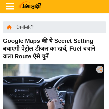
|
टेक्नॉलॉजी
|
ता
Google Maps की ये Secret Setting
ज़ा
ख
बचाएगी पेट्रोल-डीजल का खर्च, Fuel बचाने
ब
वाला Route ऐसे चुनें
र
रा
ष्ट्री
य
अं
त
र्रा
ष्ट्री