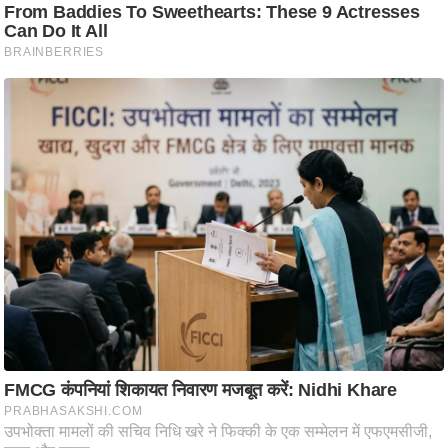
ति
ष
प्र
भु
म
हि
मा
/
ध
र्म
स्थ
ल
व्र
त
त्यो
हा
र