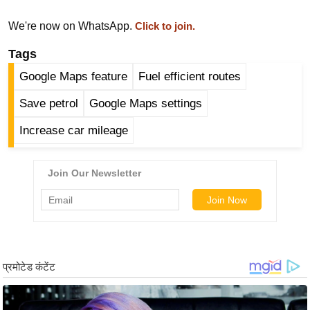
ड
हॉ
We're now on WhatsApp.
Click to join.
ली
Tags
वु
ड
Google Maps feature
Fuel efficient routes
फि
Save petrol
Google Maps settings
ल्म
Increase car mileage
स
मी
क्षा
B
r
e
a
k
i
n