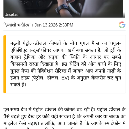
य
बि
Unsplash
ज़
दिव्यांशी भदौरिया
। Jun 13 2026 2:33PM
ने
स
बढ़ती पेट्रोल-डीजल कीमतों के बीच गूगल मैप्स का 'फ्यूल-
उ
एफिशिएंट रूट्स' फीचर आपका खर्च बचा सकता है, जो दूरी के
द्यो
बजाय ट्रैफिक और सड़क की स्थिति के आधार पर सबसे
ग
किफायती रास्ता दिखाता है। इस सेटिंग को ऑन करने के लिए
ज
गूगल मैप्स की नेविगेशन सेटिंग्स में जाकर आप अपनी गाड़ी के
ग
इंजन टाइप (पेट्रोल, डीजल, EV) के अनुसार बेहतरीन रूट चुन
त
सकते हैं।
वि
शे
ष
इस समय देश में पेट्रोल-डीजल की कीमतें बढ़ रही है। पेट्रोल-डीजल के
ज्ञ
पैसे बढ़ते हुए देख हर कोई यही सोचता है कि अपनी कार या बाइक का
रा
माइलेज कैसे बढ़ाएं। हालांकि, आप जानते हैं कि आपके स्मार्टफोन में