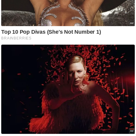
आ
र
.
आ
ई
.
चा
य
प
र
स
मी
क्षा
ध
र्म
ज्यो