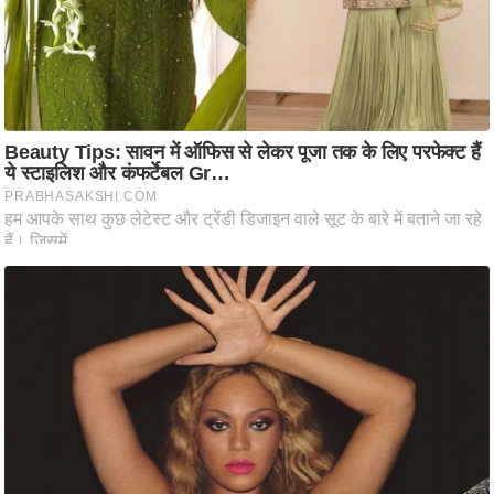
ष
ण
स
म
सा
म
यि
क
मा
तृ
भू
मि
स्तं
भ
ए
म
.