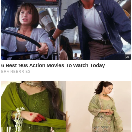
ट
ने
स
मं
त्रा
रि
ले
श
न
शि
प
रा
ज
नी
ति
वि
श्ले