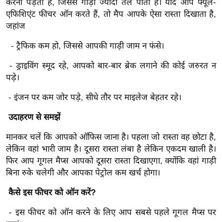
करना पड़ता है, जिससे गाड़ी ज्यादा तेल पीती है। यदि आप फ्यूल-
ख्सि
एफिशिएंट फीचर ऑन करते हैं, तो मैप आपके ऐसा रास्ता दिखाता है,
य
जहांज
त
यं
- ट्रैफिक कम हो, जिससे आपकी गाड़ी जाम न फंसे।
ग
- ड्राइविंग स्मूद रहे, आपको बार-बार ब्रेक लगाने की कोई जरुरत न
इं
पड़े।
डि
या
- इंजन पर कम जोर पड़े, सीधे तौर पर माइलेज बेहतर रहे।
सा
उदाहरण से समझें
हि
मानकर चलें कि आपको ऑफिस जाना है। पहला जो रास्ता वह छोटा है,
त्य
लेकिन वहां भारी जाम है। दूसरा रास्ता लंबा है लेकिन एकदम खाली है।
ज
फिर आप गूगल मैप्स आपको दूसरा रास्ता दिखाएगा, क्योंकि वहां गाड़ी
ग
बिना रुके चलेगी और आपका पेट्रोल कम खर्च होगा।
त
ऑ
कैसे इस फीचर को ऑन करें?
टो
- इस फीचर को ऑन करने के लिए आप सबसे पहले गूगल मैप्स पर
व