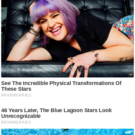
g
N
e
w
s
ला
इ
फ
स्टा
इ
ल
टे
क्नॉ
लॉ
जी
ब्यू
टी