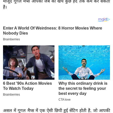
मौजूद गूगल मैप्स आपकी जेब का खर्च कुछ हद तक कम कर सकता
य
है।
ब
ज
ट
खे
ल
क्रि
के
ट
I
P
L
2
0
2
6
असल में गूगल मैप्स में एक ऐसी छिपी हुई सेंटिग होती है, जो आपकी
क्रा