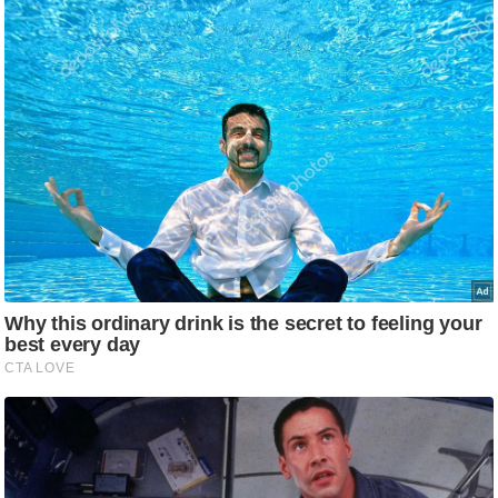
/
फै
श
न
घ
रे
लू
नु
स्खे
प
र्य
ट
न
स्थ
ल
फि