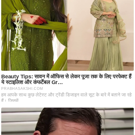
ष
ण
स
म
सा
म
यि
क
मा
तृ
भू
मि
स्तं
भ
ए
म
.