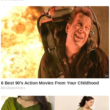
ट
ने
स
मं
त्रा
रि
ले
श
न
शि
प
रा
ज
नी
ति
वि
श्ले