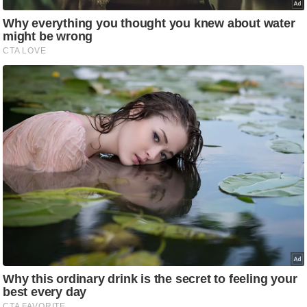
/
फै
श
न
घ
रे
लू
नु
स्खे
प
र्य
ट
न
स्थ
ल
फि