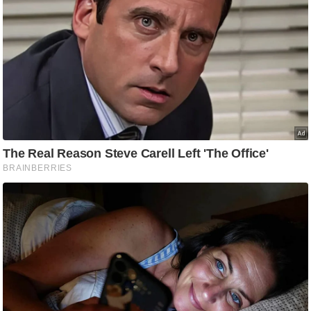
आ
र
.
आ
ई
.
चा
य
प
र
स
मी
क्षा
ध
र्म
ज्यो