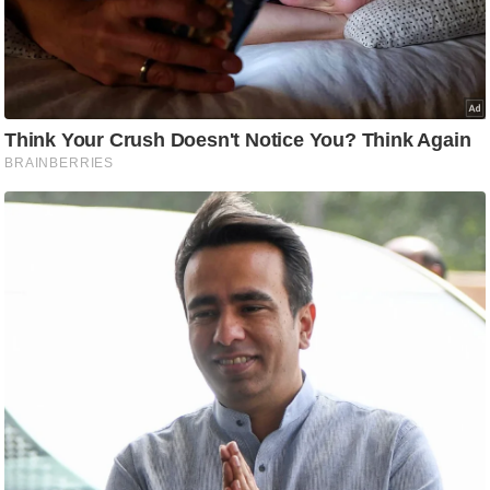
ति
ष
प्र
भु
म
हि
मा
/
ध
र्म
स्थ
ल
व्र
त
त्यो
हा
र