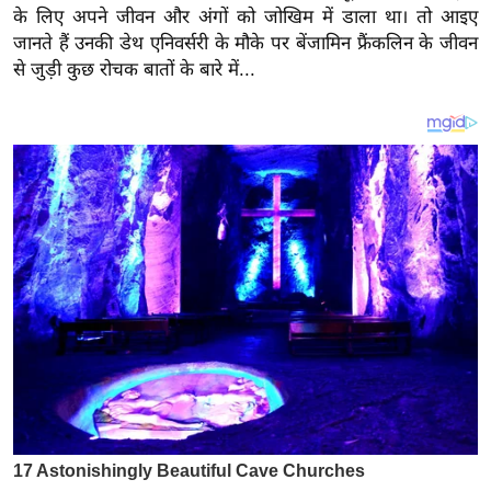
य
के लिए अपने जीवन और अंगों को जोखिम में डाला था। तो आइए
ब
जानते हैं उनकी डेथ एनिवर्सरी के मौके पर बेंजामिन फ्रैंकलिन के जीवन
ज
से जुड़ी कुछ रोचक बातों के बारे में...
ट
खे
ल
क्रि
के
ट
I
P
L
2
0
2
6
क्रा