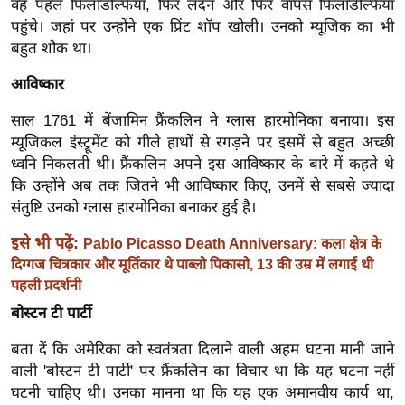
वह पहले फिलाडेल्फिया, फिर लंदन और फिर वापस फिलाडेल्फिया
ख्सि
पहुंचे। जहां पर उन्होंने एक प्रिंट शॉप खोली। उनको म्यूजिक का भी
य
बहुत शौक था।
त
यं
आविष्कार
ग
साल 1761 में बेंजामिन फ्रैंकलिन ने ग्लास हारमोनिका बनाया। इस
इं
म्यूजिकल इंस्ट्रूमेंट को गीले हाथों से रगड़ने पर इसमें से बहुत अच्छी
डि
ध्वनि निकलती थी। फ्रैंकलिन अपने इस आविष्कार के बारे में कहते थे
या
कि उन्होंने अब तक जितने भी आविष्कार किए, उनमें से सबसे ज्यादा
सा
संतुष्टि उनको ग्लास हारमोनिका बनाकर हुई है।
हि
इसे भी पढ़ें:
Pablo Picasso Death Anniversary: कला क्षेत्र के
त्य
दिग्गज चित्रकार और मूर्तिकार थे पाब्लो पिकासो, 13 की उम्र में लगाई थी
ज
पहली प्रदर्शनी
ग
बोस्टन टी पार्टी
त
ऑ
बता दें कि अमेरिका को स्वतंत्रता दिलाने वाली अहम घटना मानी जाने
वाली 'बोस्टन टी पार्टी' पर फ्रैंकलिन का विचार था कि यह घटना नहीं
टो
घटनी चाहिए थी। उनका मानना था कि यह एक अमानवीय कार्य था,
व