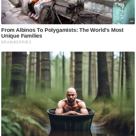
g
N
e
w
s
ला
इ
फ
स्टा
इ
ल
टे
क्नॉ
लॉ
जी
ब्यू
टी