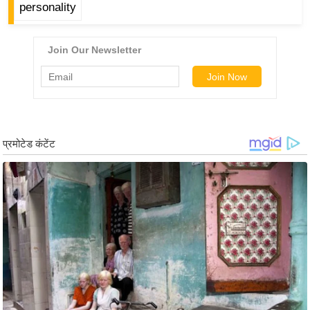
ड
personality
हॉ
ली
वु
ड
फि
ल्म
स
मी
क्षा
B
r
e
a
k
i
n