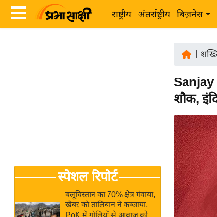
राष्ट्रीय
अंतर्राष्ट्रीय
बिज़नेस
Latest
ता
News
|
शख्
ज़ा
in
ख
Sanjay
Hindi
ब
शौक, इंद
र
Hindi
राष्ट्रीय
News
अंतर्राष्ट्रीय
Live
बिज़नेस
उद्योग
Breaking
स्पेशल रिपोर्ट
जगत
News in
विशेषज्ञ
Hindi
बलूचिस्तान का 70% क्षेत्र गंवाया,
राय
खैबर को तालिबान ने कब्जाया,
PoK में गोलियों से आवाज को