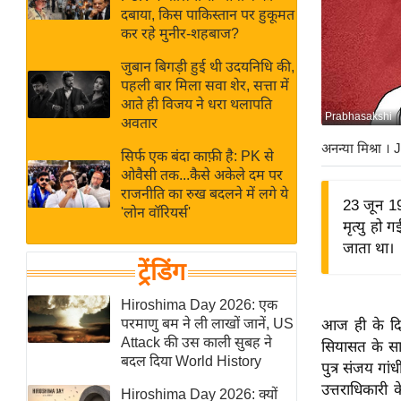
बजट
Hindi
दबाया, किस पाकिस्तान पर हुकूमत
खेल
News
कर रहे मुनीर-शहबाज?
क्रिकेट
जुबान बिगड़ी हुई थी उदयनिधि की,
Hindi
IPL
पहली बार मिला सवा शेर, सत्ता में
आते ही विजय ने धरा थलापति
Videos
2026
Prabhasakshi
अवतार
क्राइम
अनन्या मिश्रा
। 
सिर्फ एक बंदा काफ़ी है: PK से
ई-पेपर
ओवैसी तक...कैसे अकेले दम पर
मिसाल बेमिसाल
राजनीति का रुख बदलने में लगे ये
23 जून 1980
'लोन वॉरियर्स'
शख्सियत
मृत्यु हो 
यंग इंडिया
जाता था।
ट्रेंडिंग
साहित्य जगत
ऑटो वर्ल्ड
Hiroshima Day 2026: एक
परमाणु बम ने ली लाखों जानें, US
आज ही के दि
न्यूज ब्रीफ
Attack की उस काली सुबह ने
सियासत के सार
मनोरंजन जगत
बदल दिया World History
पुत्र संजय गां
बॉलीवुड
उत्तराधिकारी 
Hiroshima Day 2026: क्यों