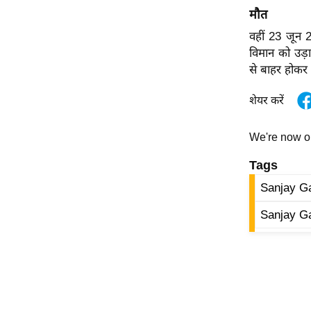
मौत
ऑडियो
इंफ़ोग्राफ़िक
वहीं 23 जून 
विमान को उड़
राज्यों से
से बाहर होकर क
शहरों से
वेब स्टोरी
शेयर करें
कार्टून
We're now 
Short
Videos
Tags
iOS App
Sanjay G
About us
Sanjay G
Contact Editor
Advertise
Privacy Policy
Grievance
Redressal