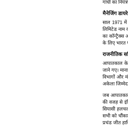
विश्लेषण
गांधी का नियंत
ट्रेंडिंग
मैनेजिंग डायरे
साल 1971 में 
Q
लिमिटेड नाम 
u
का कॉन्ट्रैक्
i
के लिए भारत प
c
k
राजनीतिक सक
L
आपातकाल के द
i
जाने गए। मान
n
विभागों और मं
k
अकेला जिम्मेद
s
जब आपातकाल ख
विधानसभा
की वजह से इंद
चुनाव
सियासी हलचल 
सभी को चौंकात
फोटो
प्रचंड जीत ह
वीडियो