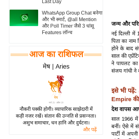
Last Day
स्तंभ
WhatsApp Group Chat बनेगा
एम.
और भी स्मार्ट, @all Mention
जन्म और परि
आर.
और Poll Timer जैसे 3 धांसू
Features लॉन्च
आई.
नई दिल्ली मे
पिता का नाम फ
चाय पर
होने के बाद स
समीक्षा
आज का राशिफल
साल की एप्रें
धर्म
ने पायलट का
मेष | Aries
ज्योतिष
संजय गांधी ने
प्रभु
महिमा/
इसे भी पढ़ें:
धर्मस्थल
Empire की '
व्रत
देश वापस आ
नौकरी पक्की होगी। व्यापारिक साझेदारी में
त्योहार
कड़ी नजर रखें। संतान की उन्नति से प्रसन्नता।
साल 1966 में 
अशुभ समाचार, धन हानि और दुर्घटना।
राशिफल
बनीं। ऐसे में
और पढ़ें
विशेष
पार्टी में अ