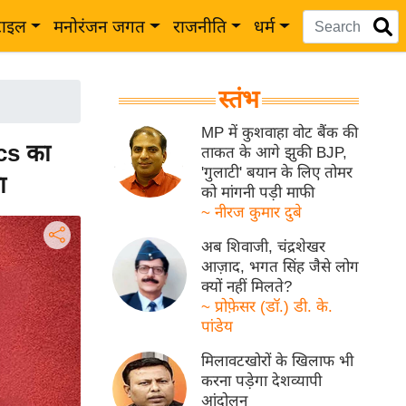
टाइल
मनोरंजन जगत
राजनीति
धर्म
स्तंभ
MP में कुशवाहा वोट बैंक की
cs का
ताकत के आगे झुकी BJP,
'गुलाटी' बयान के लिए तोमर
ा
को मांगनी पड़ी माफी
~ नीरज कुमार दुबे
अब शिवाजी, चंद्रशेखर
आज़ाद, भगत सिंह जैसे लोग
क्यों नहीं मिलते?
~ प्रोफ़ेसर (डॉ.) डी. के.
पांडेय
मिलावटखोरों के खिलाफ भी
करना पड़ेगा देशव्यापी
आंदोलन