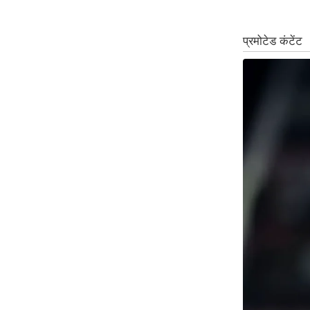
Code Of Ethics
RSS
Our Team
Expert Panel
Loksabhachunav
Android App