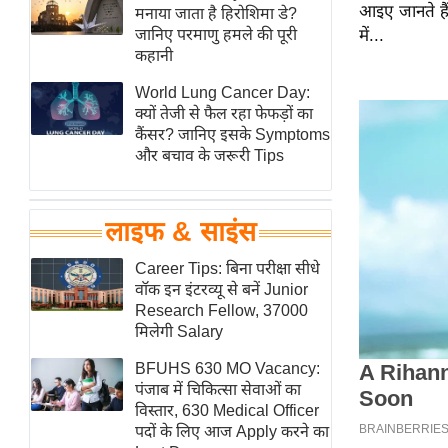
आइए जानते हैं
हॉलीवुड
मनाया जाता है हिरोशिमा डे?
जानिए परमाणु हमले की पूरी
में...
फिल्म समीक्षा
कहानी
Breaking
World Lung Cancer Day:
News
क्यों तेजी से फैल रहा फेफड़ों का
लाइफस्टाइल
कैंसर? जानिए इसके Symptoms
और बचाव के जरूरी Tips
टेक्नॉलॉजी
ब्यूटी/फैशन
घरेलू नुस्खे
लाइफ & साइंस
पर्यटन स्थल
Career Tips: बिना परीक्षा सीधे
फिटनेस मंत्रा
वॉक इन इंटरव्यू से बनें Junior
Research Fellow, 37000
रिलेशनशिप
मिलेगी Salary
राजनीति
BFUHS 630 MO Vacancy:
विश्लेषण
पंजाब में चिकित्सा सेवाओं का
समसामयिक
विस्तार, 630 Medical Officer
पदों के लिए आज Apply करने का
मातृभूमि