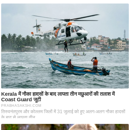
ति
ष
प्र
भु
म
हि
मा
/
ध
र्म
स्थ
ल
व्र
त
त्यो
हा
र