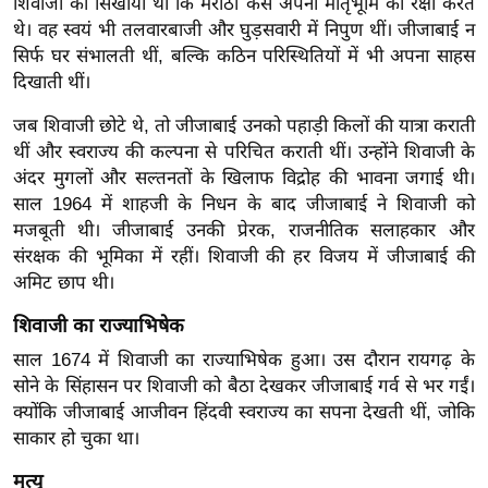
शिवाजी को सिखाया था कि मराठा कैसे अपनी मातृभूमि की रक्षा करते
ख्सि
थे। वह स्वयं भी तलवारबाजी और घुड़सवारी में निपुण थीं। जीजाबाई न
य
सिर्फ घर संभालती थीं, बल्कि कठिन परिस्थितियों में भी अपना साहस
त
दिखाती थीं।
यं
जब शिवाजी छोटे थे, तो जीजाबाई उनको पहाड़ी किलों की यात्रा कराती
ग
थीं और स्वराज्य की कल्पना से परिचित कराती थीं। उन्होंने शिवाजी के
इं
अंदर मुगलों और सल्तनतों के खिलाफ विद्रोह की भावना जगाई थी।
डि
साल 1964 में शाहजी के निधन के बाद जीजाबाई ने शिवाजी को
या
मजबूती थी। जीजाबाई उनकी प्रेरक, राजनीतिक सलाहकार और
सा
संरक्षक की भूमिका में रहीं। शिवाजी की हर विजय में जीजाबाई की
हि
अमिट छाप थी।
त्य
शिवाजी का राज्याभिषेक
ज
ग
साल 1674 में शिवाजी का राज्याभिषेक हुआ। उस दौरान रायगढ़ के
सोने के सिंहासन पर शिवाजी को बैठा देखकर जीजाबाई गर्व से भर गईं।
त
क्योंकि जीजाबाई आजीवन हिंदवी स्वराज्य का सपना देखती थीं, जोकि
ऑ
साकार हो चुका था।
टो
व
मृत्यु