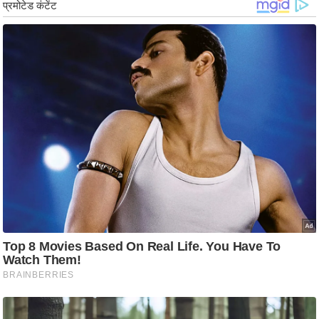
ड
हॉ
ली
वु
ड
फि
ल्म
स
मी
क्षा
B
r
e
a
k
i
n