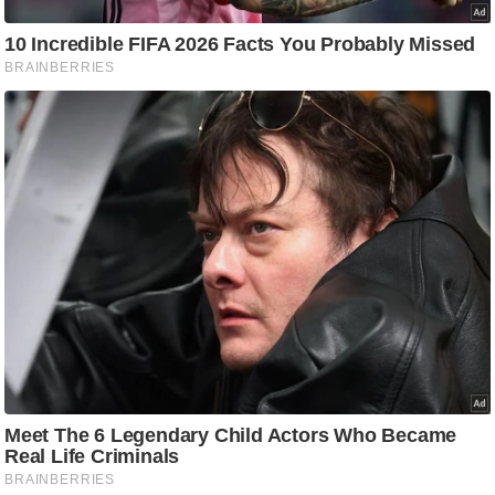
आ
र
.
आ
ई
.
चा
य
प
र
स
मी
क्षा
ध
र्म
ज्यो