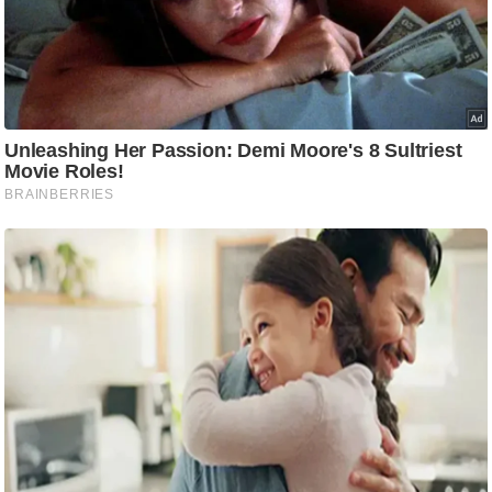
ट
ने
स
मं
त्रा
रि
ले
श
न
शि
प
रा
ज
नी
ति
वि
श्ले