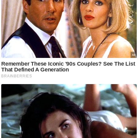
/
फै
श
न
घ
रे
लू
नु
स्खे
प
र्य
ट
न
स्थ
ल
फि