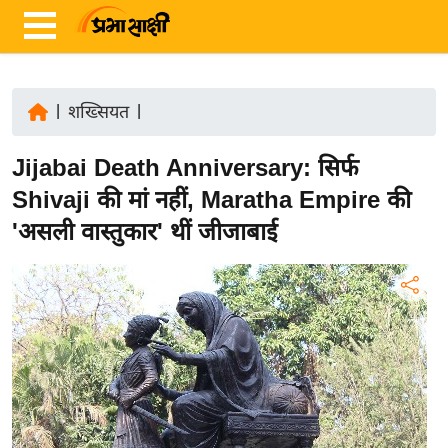
|
शख्सियत
|
ता
Jijabai Death Anniversary: सिर्फ
ज़ा
ख
Shivaji की मां नहीं, Maratha Empire की
ब
'असली वास्तुकार' थीं जीजाबाई
र
रा
ष्ट्री
य
अं
त
र्रा
ष्ट्री