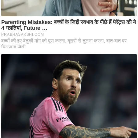
ष
ण
स
म
सा
म
यि
क
मा
तृ
भू
मि
स्तं
भ
ए
म
.