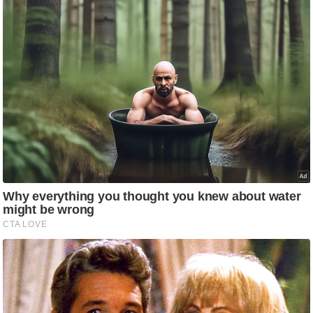
g
N
e
w
s
ला
इ
फ
स्टा
इ
ल
टे
क्नॉ
लॉ
जी
ब्यू
टी