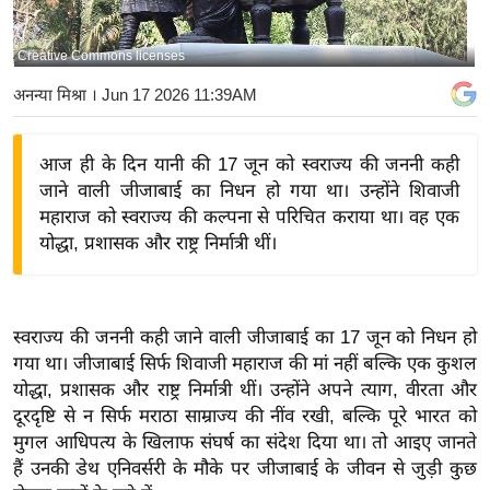
य
बि
Creative Commons licenses
ज़
अनन्या मिश्रा
। Jun 17 2026 11:39AM
ने
स
आज ही के दिन यानी की 17 जून को स्वराज्य की जननी कही
उ
जाने वाली जीजाबाई का निधन हो गया था। उन्होंने शिवाजी
द्यो
महाराज को स्वराज्य की कल्पना से परिचित कराया था। वह एक
ग
योद्धा, प्रशासक और राष्ट्र निर्मात्री थीं।
ज
ग
त
स्वराज्य की जननी कही जाने वाली जीजाबाई का 17 जून को निधन हो
वि
गया था। जीजाबाई सिर्फ शिवाजी महाराज की मां नहीं बल्कि एक कुशल
शे
योद्धा, प्रशासक और राष्ट्र निर्मात्री थीं। उन्होंने अपने त्याग, वीरता और
ष
दूरदृष्टि से न सिर्फ मराठा साम्राज्य की नींव रखी, बल्कि पूरे भारत को
ज्ञ
मुगल आधिपत्य के खिलाफ संघर्ष का संदेश दिया था। तो आइए जानते
रा
हैं उनकी डेथ एनिवर्सरी के मौके पर जीजाबाई के जीवन से जुड़ी कुछ