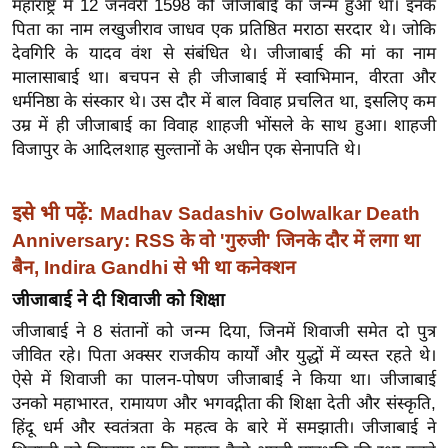
महाराष्ट्र में 12 जनवरी 1598 को जीजाबाई का जन्म हुआ था। इनके
इ
पिता का नाम लखुजीराव जाधव एक प्रतिष्ठित मराठा सरदार थे। जोकि
म
देवगिरि के यादव वंश से संबंधित थे। जीजाबाई की मां का नाम
मालासाबाई था। बचपन से ही जीजाबाई में स्वाभिमान, वीरता और
ई
धर्मनिष्ठा के संस्कार थे। उस दौर में बाल विवाह प्रचलित था, इसलिए कम
-
उम्र में ही जीजाबाई का विवाह शाहजी भोंसले के साथ हुआ। शाहजी
पे
विजापुर के आदिलशाह सुल्तानों के अधीन एक सेनापति थे।
प
र
इसे भी पढ़ें:
Madhav Sadashiv Golwalkar Death
मि
Anniversary: RSS के वो 'गुरुजी' जिनके दौर में लगा था
सा
बैन, Indira Gandhi से भी था कनेक्शन
ल
जीजाबाई ने दी शिवाजी को शिक्षा
बे
जीजाबाई ने 8 संतानों को जन्म दिया, जिनमें शिवाजी समेत दो पुत्र
मि
जीवित रहे। पिता अक्सर राजकीय कार्यों और युद्धों में व्यस्त रहते थे।
सा
ऐसे में शिवाजी का पालन-पोषण जीजाबाई ने किया था। जीजाबाई
ल
उनको महाभारत, रामायण और भगवद्गीता की शिक्षा देती और संस्कृति,
हिंदू धर्म और स्वतंत्रता के महत्व के बारे में समझाती। जीजाबाई ने
श