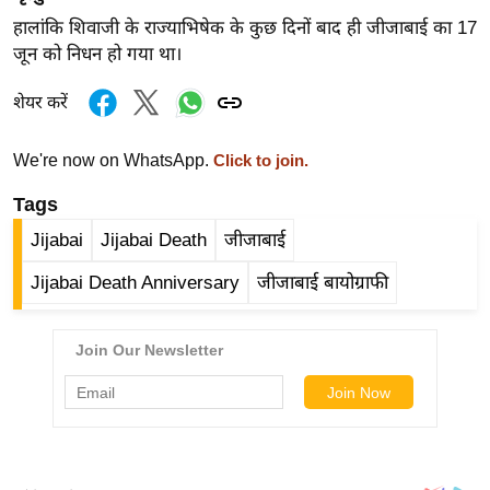
र्ल्ड
हालांकि शिवाजी के राज्याभिषेक के कुछ दिनों बाद ही जीजाबाई का 17
न्यू
जून को निधन हो गया था।
ज
शेयर करें
ब्री
फ
We're now on WhatsApp.
Click to join.
म
नो
Tags
रं
Jijabai
Jijabai Death
जीजाबाई
ज
Jijabai Death Anniversary
जीजाबाई बायोग्राफी
न
ज
ग
त
बॉ
ली
वु