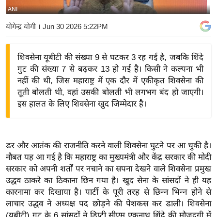
ANI
य
बि
योगेन्द्र योगी
। Jun 30 2026 5:22PM
ज़
ने
शिवसेना यूबीटी की संख्या 9 से घटकर 3 रह गई है, जबकि शिंदे
स
गुट की संख्या 7 से बढ़कर 13 हो गई है। किसी ने कल्पना भी
उ
नहीं की थी, जिस महाराष्ट्र में एक दौर में एकीकृत शिवसेना की
द्यो
तूती बोलती थी, वहां उसकी बोलती भी लगभग बंद हो जाएगी।
ग
इस हालत के लिए शिवसेना खुद जिम्मेदार है।
ज
ग
त
डर और आतंक की राजनीति करने वाली शिवसेना घुटने पर आ चुकी है।
वि
नौबत यह आ गई है कि महाराष्ट्र का मुख्यमंत्री और केंद्र सरकार की मोदी
सरकार को अपनी शर्तों पर नचाने का सपना देखने वाले शिवसेना प्रमुख
शे
उद्धव ठाकरे का ठिकाना छिन गया है। खुद सेना के सांसदों ने ही यह
ष
कारनामा कर दिखाया है। पार्टी के पूरी तरह से छिन्न भिन्न होने से
ज्ञ
लाचार उद्धव ने अध्यक्ष पद छोड़ने की पेशकस कर डाली। शिवसेना
रा
(यूबीटी) गुट के 6 सांसदों ने डिप्टी सीएम एकनाथ शिंदे की मौजूदगी में