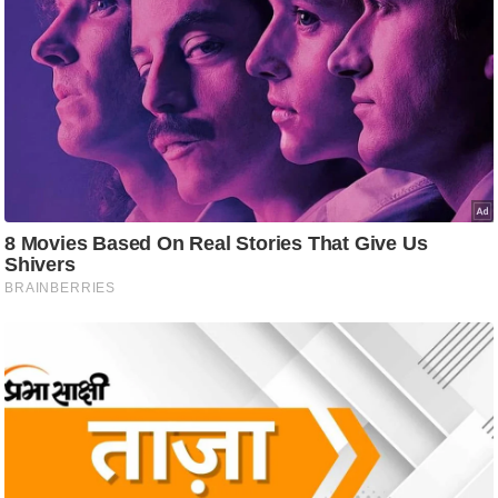
आ
र
.
आ
ई
.
चा
य
प
र
स
मी
क्षा
ध
र्म
ज्यो