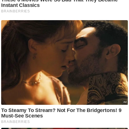
ट
ने
स
मं
त्रा
रि
ले
श
न
शि
प
रा
ज
नी
ति
वि
श्ले