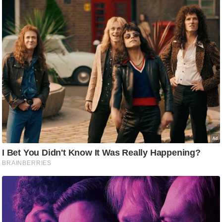
ष
ण
स
म
सा
म
यि
क
मा
तृ
भू
मि
स्तं
भ
ए
म
.