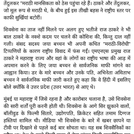
ड
तेंदुलकर "मराठी मानसिकता को ठेस पहुंचा रहे हैं। ठाकरे और तेंदुलकर,
हॉ
जो मूल रूप से मराठी थे, के बीच हुई इस तीखी बहस ने राष्ट्रीय स्तर पर
ली
काफी सुर्खियां बटोरीं।
वु
शिवसेना का ताज नहीं मिलने पर अलग हुए भतीजे राज ठाकरे ने भी
ड
बाल ठाकरे के नक्शे कदम पर चलने की कोशिश की, किन्तु दाल नहीं
फि
गली। संसद सदस्य जया बच्चन भी अपनी कथित "मराठी-विरोधी"
ल्म
टिप्पणियों के कारण राष्ट्रीय विवाद में फंस गईं। एमएनएस प्रमुख राज
स
ठाकरे ने महाराष्ट्र राज्य और वहां के लोगों का राष्ट्रीय भाषा की आड़ में
मी
अपमान करने के लिए जया बच्चन से सार्वजनिक माफी मांगने का
क्षा
आह्वान किया। डर के मारे बच्चन और उनके पति, अभिनेता अमिताभ
बच्चन ने सार्वजनिक माफी जारी करते हुए कहा कि वे हिंदी में इसलिए
B
बोले क्योंकि वे उत्तर प्रदेश (उत्तर भारत) से आए थे।
r
e
मुंबई या महाराष्ट्र में जिसे रहना है और कारोबार चलाना है, उसे शिवसेना
a
की सारी शर्तों पूरी करनी होती थी। शिवसेना के आगे सिर झुकाने वालों,
k
बॉलीवुड के फिल्मी सितारे, उद्योगपति, क्रिकेटर सहित तमाम दिग्गज
हस्तियां शामिल थी। मीडिया भी शिवसेना के बारे में खबर छापने या
i
टीवी पर दिखाने से पहले कई बार सोचता था। यह सब शिवसैनिकों का
n