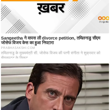
ति
ष
प्र
भु
म
हि
मा
/
ध
र्म
स्थ
ल
व्र
त
त्यो
हा
र