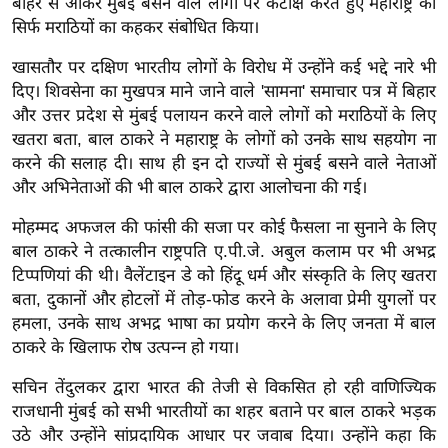
बाहर से आकर मुंबई बसने वाले लोगों पर कटाक्ष करते हुए महाराष्ट्र को
र्ल्ड
सिर्फ मराठियों का कहकर संबोधित किया।
न्यू
खासतौर पर दक्षिण भारतीय लोगों के विरोध में उन्होंने कई भद्दे नारे भी
ज
दिए। शिवसेना का मुखपत्र माने जाने वाले 'सामना' समाचार पत्र में बिहार
ब्री
और उत्तर प्रदेश से मुंबई पलायन करने वाले लोगों को मराठियों के लिए
फ
खतरा बता, बाल ठाकरे ने महाराष्ट्र के लोगों को उनके साथ सहयोग ना
म
करने की सलाह दी। साथ ही इन दो राज्यों से मुंबई बसने वाले नेताओं
नो
और अभिनेताओं की भी बाल ठाकरे द्वारा आलोचना की गई।
रं
मोहम्मद अफजल की फांसी की सजा पर कोई फैसला ना सुनाने के लिए
ज
बाल ठाकरे ने तत्कालीन राष्ट्रपति ए.पी.जे. अबुल कलाम पर भी अभद्र
न
टिप्पणियां की थी। वैलेंटाइन डे को हिंदू धर्म और संस्कृति के लिए खतरा
ज
बता, दुकानों और होटलों में तोड़-फोड करने के अलावा प्रेमी युगलों पर
ग
हमला, उनके साथ अभद्र भाषा का प्रयोग करने के लिए जनता में बाल
त
ठाकरे के खिलाफ रोष उत्पन्न हो गया।
बॉ
सचिन तेंदुलकर द्वारा भारत की तेजी से विकसित हो रही वाणिज्यिक
ली
राजधानी मुंबई को सभी भारतीयों का शहर बताने पर बाल ठाकरे भड़क
वु
उठे और उन्होंने सांप्रदायिक आधार पर जवाब दिया। उन्होंने कहा कि