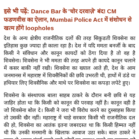
ख्सि
य
इसे भी पढ़ें:
Dance Bar के 'चोर दरवाज़े' बंद! CM
त
फडणवीस का ऐलान, Mumbai Police Act में संशोधन से
खत्म होंगे loopholes
यं
ग
देश के अन्य क्षेत्रीय राजनीतिक दलों की तरह सिकुडती शिवसेना का
इं
इतिहास कुछ ज्यादा ही काला रहा है। देश में यदि ममता बनर्जी के बाद
डि
किसी ने संविधान और कानून कायदों को ठेंगा दिया है तो वह है
या
शिवसेना। शिवसेना ने भी ममता की तरह अपने ही कायदे कानून चलाने
में कसर बाकी नहीं रखी। शिवसेना का ख्याल आते ही, देश के आम
सा
जनमानस में महाराष्ट में शिवसैनिकों की छवि उभरती थी, हाथों में डंडे या
हि
हथियार लिए शिवसैनिक और माथे पर शिवसेना का कपड़ा लपेटे हुए।
त्य
ज
शिवसेना के संस्थापक बाला साहब ठाकरे के दौरान बनी छवि से यह
ग
जाहिर होता था कि किसी को कानून की परवाह नहीं है। कानून वही है
त
जो शिवसेना बोल दे। किसी ने जरा भी विरोध करने का दुस्साहस किया
तो उसकी खैर नहीं। महाराष्ट्र में चाहे सरकार किसी भी राजनीतिक दल
ऑ
की हो, शिवसेना का आतंक इतना जबरदस्त था कि किसी हिम्मत नहीं
टो
थी कि उनकी मनमानी के खिलाफ आवाज उठा सके। बाल ठाकरे ने
व