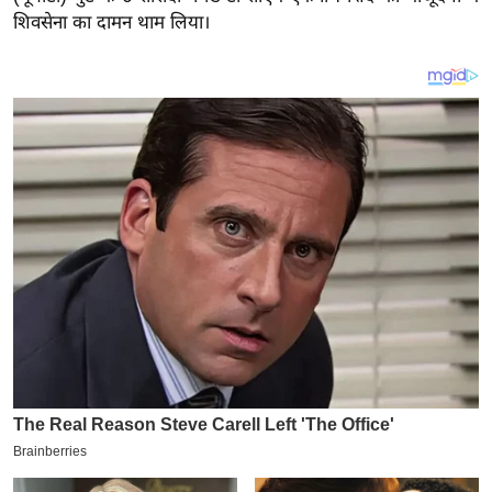
य
शिवसेना का दामन थाम लिया।
ब
ज
ट
खे
ल
क्रि
के
ट
I
P
L
2
0
2
6
क्रा