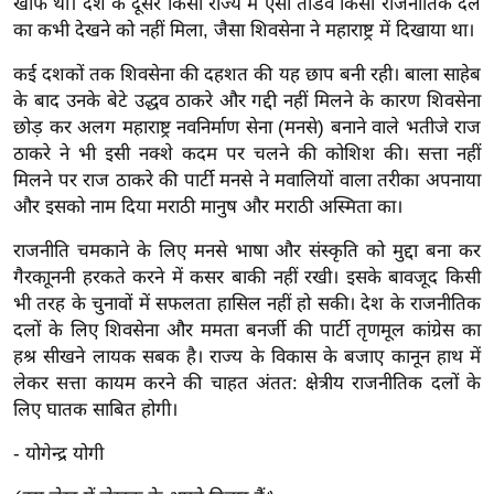
खौफ था। देश के दूसरे किसी राज्य में ऐसा तांडव किसी राजनीतिक दल
g
का कभी देखने को नहीं मिला, जैसा शिवसेना ने महाराष्ट्र में दिखाया था।
N
e
कई दशकों तक शिवसेना की दहशत की यह छाप बनी रही। बाला साहेब
w
के बाद उनके बेटे उद्धव ठाकरे और गद्दी नहीं मिलने के कारण शिवसेना
s
छोड़ कर अलग महाराष्ट्र नवनिर्माण सेना (मनसे) बनाने वाले भतीजे राज
ठाकरे ने भी इसी नक्शे कदम पर चलने की कोशिश की। सत्ता नहीं
ला
मिलने पर राज ठाकरे की पार्टी मनसे ने मवालियों वाला तरीका अपनाया
इ
और इसको नाम दिया मराठी मानुष और मराठी अस्मिता का।
फ
स्टा
राजनीति चमकाने के लिए मनसे भाषा और संस्कृति को मुद्दा बना कर
इ
गैरकाूननी हरकते करने में कसर बाकी नहीं रखी। इसके बावजूद किसी
ल
भी तरह के चुनावों में सफलता हासिल नहीं हो सकी। देश के राजनीतिक
दलों के लिए शिवसेना और ममता बनर्जी की पार्टी तृणमूल कांग्रेस का
टे
हश्र सीखने लायक सबक है। राज्य के विकास के बजाए कानून हाथ में
क्नॉ
लेकर सत्ता कायम करने की चाहत अंतत: क्षेत्रीय राजनीतिक दलों के
लॉ
लिए घातक साबित होगी।
जी
- योगेन्द्र योगी
ब्यू
टी