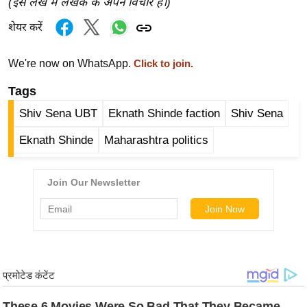
(इस लेख में लेखक के अपने विचार हैं।)
/
शेयर करें
फै
श
We're now on WhatsApp.
Click to join.
न
घ
Tags
रे
Shiv Sena UBT
Eknath Shinde faction
Shiv Sena
लू
नु
Eknath Shinde
Maharashtra politics
स्खे
प
र्य
ट
न
स्थ
ल
फि