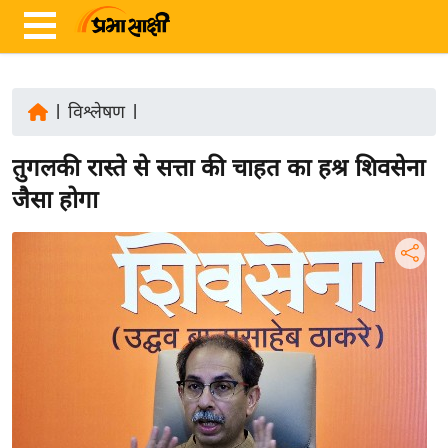
|
विश्लेषण
|
ता
तुगलकी रास्ते से सत्ता की चाहत का हश्र शिवसेना
ज़ा
ख
जैसा होगा
ब
र
रा
ष्ट्री
य
अं
त
र्रा
ष्ट्री