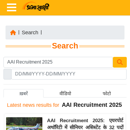
|
Search
|
ता
Search
ज़ा
ख
ब
र
रा
ष्ट्री
ख़बरें
वीडियो
फोटो
य
AAI Recruitment 2025
Latest
news results for
अं
त
AAI Recruitment 2025: एयरपोर्ट
र्रा
अथॉरिटी में सीनियर असिस्टेंट के 32 पदों
ष्ट्री