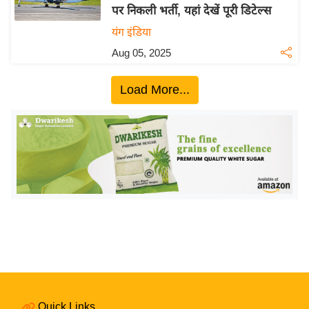
पर निकली भर्ती, यहां देखें पूरी डिटेल्स
य
यंग इंडिया
बि
Aug 05, 2025
ज़
ने
Load More...
स
उ
द्यो
ग
ज
ग
त
वि
शे
ष
ज्ञ
रा
Quick Links