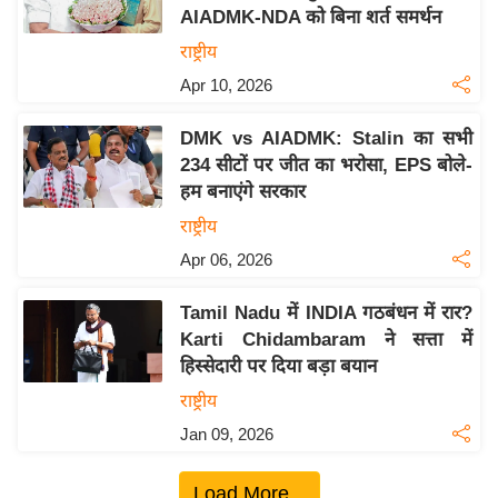
AIADMK-NDA को बिना शर्त समर्थन
य
राष्ट्रीय
बि
Apr 10, 2026
ज़
ने
DMK vs AIADMK: Stalin का सभी
स
234 सीटों पर जीत का भरोसा, EPS बोले-
उ
हम बनाएंगे सरकार
द्यो
राष्ट्रीय
ग
Apr 06, 2026
ज
ग
Tamil Nadu में INDIA गठबंधन में रार?
त
Karti Chidambaram ने सत्ता में
वि
हिस्सेदारी पर दिया बड़ा बयान
शे
राष्ट्रीय
ष
Jan 09, 2026
ज्ञ
रा
Load More...