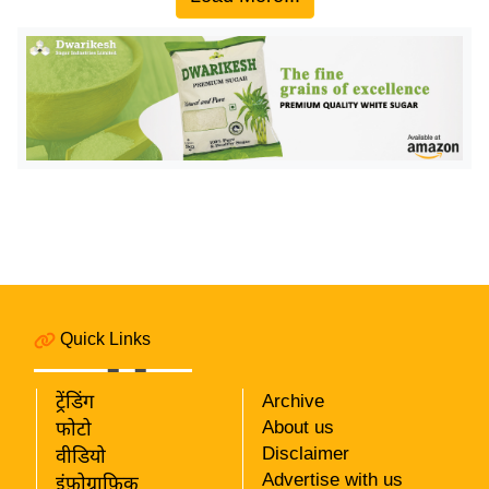
य
ब
ज
ट
खे
ल
क्रि
के
ट
I
P
L
Quick Links
2
0
ट्रेंडिंग
Archive
2
About us
फोटो
6
Disclaimer
वीडियो
Advertise with us
इंफ़ोग्राफ़िक
क्रा