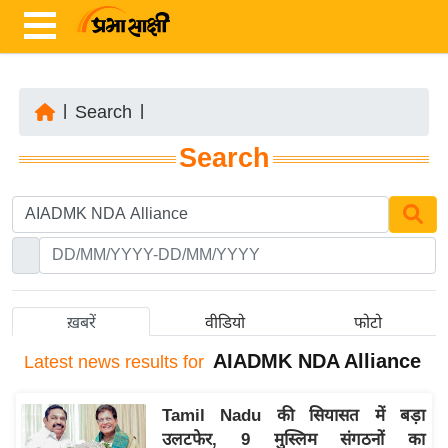
|
Search
|
ता
Search
ज़ा
ख
ब
र
रा
ष्ट्री
ख़बरें
वीडियो
फोटो
य
AIADMK NDA Alliance
Latest
news results for
अं
त
Tamil Nadu की सियासत में बड़ा
र्रा
उलटफेर, 9 मुस्लिम संगठनों का
ष्ट्री