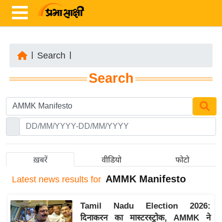
|
Search
|
ता
Search
ज़ा
ख
ब
र
रा
ष्ट्री
ख़बरें
वीडियो
फोटो
य
AMMK Manifesto
Latest
news results for
अं
त
Tamil Nadu Election 2026:
र्रा
दिनाकरन का मास्टरस्ट्रोक, AMMK ने
ष्ट्री