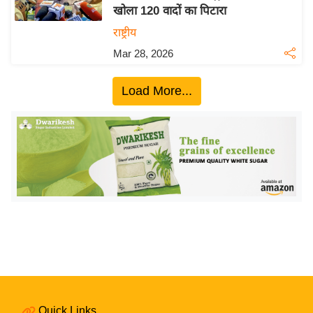
खोला 120 वादों का पिटारा
य
राष्ट्रीय
बि
Mar 28, 2026
ज़
ने
Load More...
स
उ
द्यो
ग
ज
ग
त
वि
शे
ष
ज्ञ
रा
Quick Links