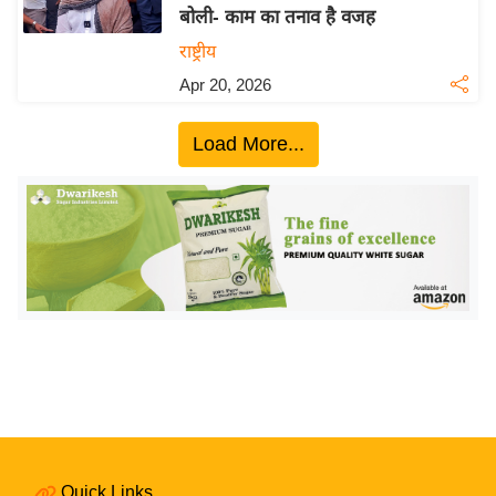
बोली- काम का तनाव है वजह
य
राष्ट्रीय
बि
Apr 20, 2026
ज़
ने
Load More...
स
उ
द्यो
ग
ज
ग
त
वि
शे
ष
ज्ञ
रा
Quick Links