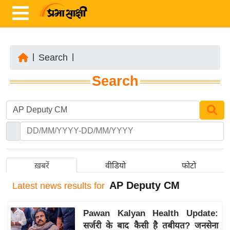
|
Search
|
ता
Search
ज़ा
ख
ब
र
रा
ष्ट्री
ख़बरें
वीडियो
फोटो
य
AP Deputy CM
Latest
news results for
अं
त
Pawan Kalyan Health Update:
र्रा
सर्जरी के बाद कैसी है तबीयत? जनसेना
ष्ट्री