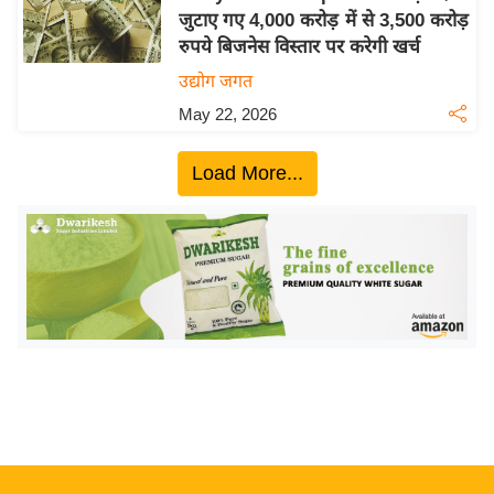
जुटाए गए 4,000 करोड़ में से 3,500 करोड़
य
रुपये बिजनेस विस्तार पर करेगी खर्च
बि
उद्योग जगत
ज़
May 22, 2026
ने
स
Load More...
उ
द्यो
ग
ज
ग
त
वि
शे
ष
ज्ञ
रा