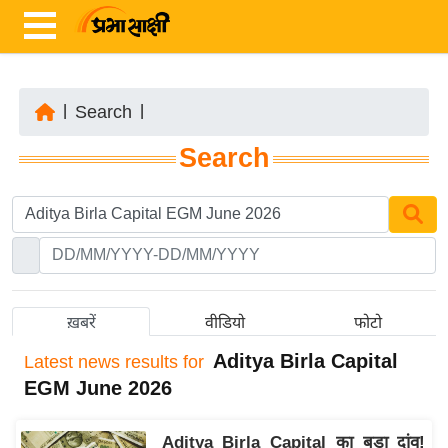
|
Search
|
ता
Search
ज़ा
ख
ब
र
रा
ष्ट्री
ख़बरें
वीडियो
फोटो
य
Aditya Birla Capital
Latest
news results for
अं
EGM June 2026
त
र्रा
Aditya Birla Capital का बड़ा दांव!
ष्ट्री