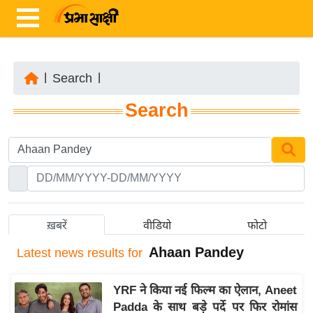
|
Search
|
ता
Search
ज़ा
ख
ब
र
रा
ष्ट्री
ख़बरें
वीडियो
फोटो
य
Ahaan Pandey
Latest
news results for
अं
त
YRF ने किया नई फिल्म का ऐलान, Aneet
र्रा
Padda के साथ बड़े पर्दे पर फिर रोमांस
ष्ट्री