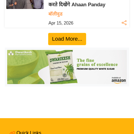
करते दिखेंगे Ahaan Panday
य
बॉलीवुड
बि
Apr 15, 2026
ज़
ने
Load More...
स
उ
द्यो
ग
ज
ग
त
वि
शे
ष
ज्ञ
रा
Quick Links