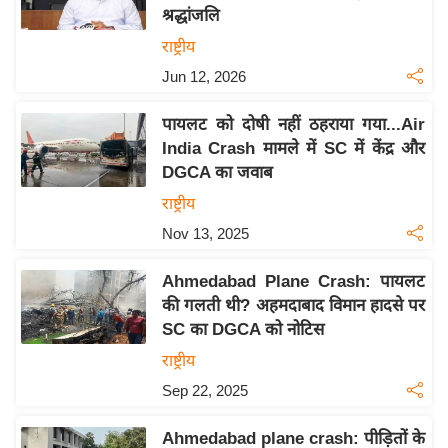
श्रद्धांजलि
य
राष्ट्रीय
बि
Jun 12, 2026
ज़
ने
पायलट को दोषी नहीं ठहराया गया...Air
स
India Crash मामले में SC में केंद्र और
उ
DGCA का जवाब
द्यो
राष्ट्रीय
ग
Nov 13, 2025
ज
ग
Ahmedabad Plane Crash: पायलट
त
की गलती थी? अहमदाबाद विमान हादसे पर
वि
SC का DGCA को नोटिस
शे
राष्ट्रीय
ष
Sep 22, 2025
ज्ञ
रा
Ahmedabad plane crash: पीड़ितों के