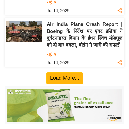
ख्सि
राष्ट्रीय
य
Jul 14, 2025
त
Air India Plane Crash Report |
यं
Boeing के निर्देश पर एयर इंडिया ने
ग
दुर्घटनाग्रस्त विमान के ईंधन स्विच मॉड्यूल
इं
को दो बार बदला, बोइंग ने जारी की सफाई
डि
राष्ट्रीय
या
Jul 14, 2025
सा
हि
Load More...
त्य
ज
ग
त
ऑ
टो
व