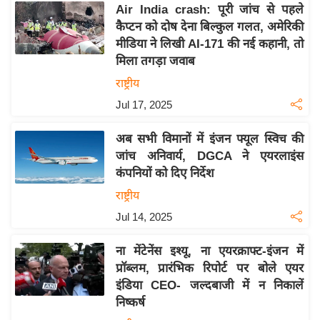
Air India crash: पूरी जांच से पहले
इ
कैप्टन को दोष देना बिल्कुल गलत, अमेरिकी
म
मीडिया ने लिखी AI-171 की नई कहानी, तो
ई
मिला तगड़ा जवाब
-
राष्ट्रीय
पे
Jul 17, 2025
प
र
अब सभी विमानों में इंजन फ्यूल स्विच की
मि
जांच अनिवार्य, DGCA ने एयरलाइंस
सा
कंपनियों को दिए निर्देश
ल
राष्ट्रीय
Jul 14, 2025
बे
मि
ना मेंटेनेंस इश्यू, ना एयरक्राफ्ट-इंजन में
सा
प्रॉब्लम, प्रारंभिक रिपोर्ट पर बोले एयर
ल
इंडिया CEO- जल्दबाजी में न निकालें
निष्कर्ष
श