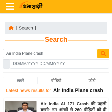
|
Search
|
ता
Search
ज़ा
ख
ब
र
रा
ष्ट्री
ख़बरें
वीडियो
फोटो
य
Air India Plane crash
Latest
news results for
अं
त
Air India AI 171 Crash की पहली
र्रा
बरसी: नम आंखों से 260 पीड़ितों को दी
ष्ट्री