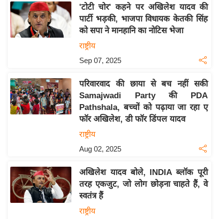
य
'टोटी चोर' कहने पर अखिलेश यादव की
ब
पार्टी भड़की, भाजपा विधायक केतकी सिंह
ज
को सपा ने मानहानि का नोटिस भेजा
ट
राष्ट्रीय
खे
Sep 07, 2025
ल
परिवारवाद की छाया से बच नहीं सकी
क्रि
Samajwadi Party की PDA
के
Pathshala, बच्चों को पढ़ाया जा रहा ए
ट
फॉर अखिलेश, डी फॉर डिंपल यादव
I
राष्ट्रीय
P
Aug 02, 2025
L
2
अखिलेश यादव बोले, INDIA ब्लॉक पूरी
0
तरह एकजुट, जो लोग छोड़ना चाहते हैं, वे
2
स्वतंत्र हैं
6
राष्ट्रीय
क्रा