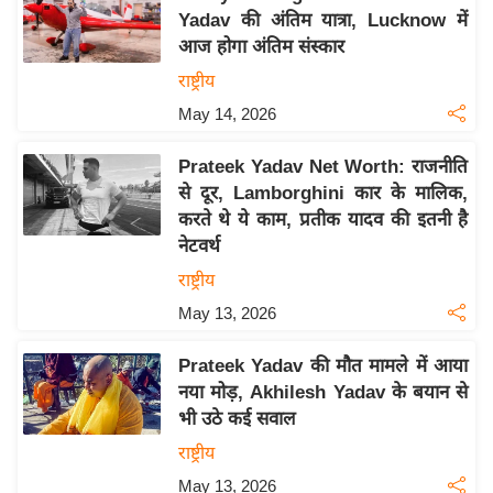
Yadav की अंतिम यात्रा, Lucknow में
य
आज होगा अंतिम संस्कार
बि
राष्ट्रीय
ज़
May 14, 2026
ने
स
Prateek Yadav Net Worth: राजनीति
उ
से दूर, Lamborghini कार के मालिक,
द्यो
करते थे ये काम, प्रतीक यादव की इतनी है
ग
नेटवर्थ
ज
राष्ट्रीय
ग
May 13, 2026
त
वि
Prateek Yadav की मौत मामले में आया
शे
नया मोड़, Akhilesh Yadav के बयान से
ष
भी उठे कई सवाल
ज्ञ
राष्ट्रीय
रा
May 13, 2026