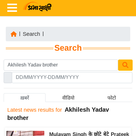
|
Search
|
ता
Search
ज़ा
ख
ब
र
रा
ष्ट्री
ख़बरें
वीडियो
फोटो
य
Akhilesh Yadav
Latest
news results for
अं
brother
त
र्रा
Mulayam Singh के छोटे बेटे Prateek
ष्ट्री