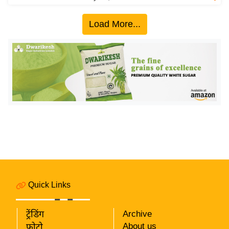
य
ब
Load More...
ज
ट
खे
ल
क्रि
के
ट
I
P
L
2
Quick Links
0
2
6
ट्रेंडिंग
Archive
About us
फोटो
क्रा