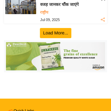
वजह जानकर चौंक जाएंगे
य
राष्ट्रीय
बि
ज़
Jul 09, 2025
ने
स
Load More...
उ
द्यो
ग
ज
ग
त
वि
शे
ष
ज्ञ
रा
Quick Links