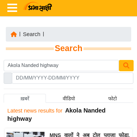
|
Search
|
ता
Search
ज़ा
ख
ब
र
रा
ष्ट्री
ख़बरें
वीडियो
फोटो
य
Akola Nanded
Latest
news results for
अं
highway
त
र्रा
MNS वालों ने अब टोल प्लाजा फोड़ा,
ष्ट्री