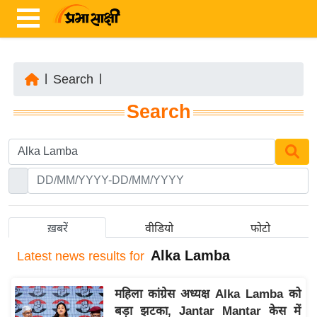
|
Search
|
ता
Search
ज़ा
ख
ब
र
रा
ष्ट्री
ख़बरें
वीडियो
फोटो
य
Alka Lamba
Latest
news results for
अं
त
महिला कांग्रेस अध्यक्ष Alka Lamba को
र्रा
बड़ा झटका, Jantar Mantar केस में
ष्ट्री