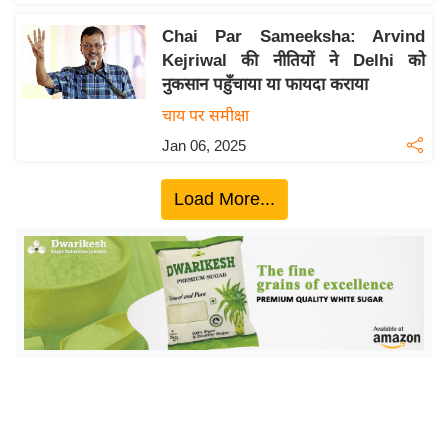
ख्सि
य
Chai Par Sameeksha: Arvind
त
Kejriwal की नीतियों ने Delhi को
नुकसान पहुँचाया या फायदा कराया
यं
ग
चाय पर समीक्षा
इं
Jan 06, 2025
डि
या
Load More...
सा
हि
त्य
ज
ग
त
ऑ
टो
व