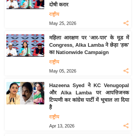
दोषी करार
य
राष्ट्रीय
बि
May 25, 2026
ज़
ने
महिला आरक्षण पर 'आर-पार' के मूड में
स
Congress, Alka Lamba ने छेड़ा 'हक'
उ
का Nationwide Campaign
द्यो
राष्ट्रीय
ग
May 05, 2026
ज
ग
Hazeena Syed ने KC Venugopal
त
और Alka Lamba पर आपत्तिजनक
वि
टिप्पणी कर कांग्रेस पार्टी में भूचाल ला दिया
शे
है
ष
राष्ट्रीय
ज्ञ
Apr 13, 2026
रा