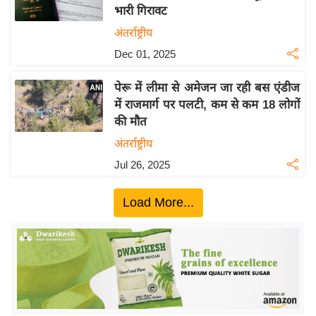
भारी गिरावट
य
अंतर्राष्ट्रीय
बि
Dec 01, 2025
ज़
ने
पेरू में लीमा से अमेजन जा रही बस एंडीज
स
में राजमार्ग पर पलटी, कम से कम 18 लोगों
उ
की मौत
द्यो
अंतर्राष्ट्रीय
ग
Jul 26, 2025
ज
ग
Load More...
त
वि
शे
ष
ज्ञ
रा