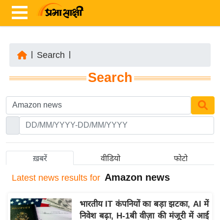
|
Search
|
ता
Search
ज़ा
ख
ब
र
रा
ष्ट्री
ख़बरें
वीडियो
फोटो
य
Amazon news
Latest
news results for
अं
त
भारतीय IT कंपनियों का बड़ा झटका, AI में
र्रा
निवेश बढ़ा, H-1बी वीज़ा की मंजूरी में आई
ष्ट्री