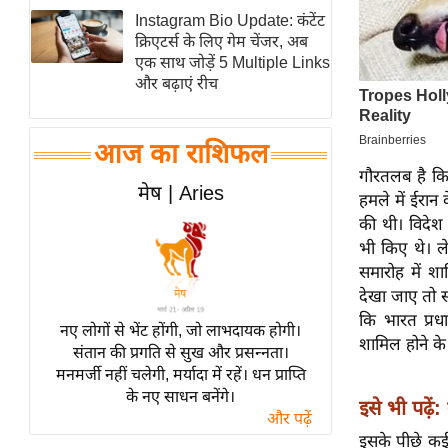
Instagram Bio Update: कंटेंट
स्तंभ
क्रिएटर्स के लिए गेम चेंजर, अब
एम.
एक साथ जोड़ें 5 Multiple Links
आर.
और बढ़ाएं रीच
आई.
चाय पर
आज का राशिफल
समीक्षा
गौरतलब है कि 
मेष | Aries
धर्म
हमले में ईरान 
की थी। विदेश 
ज्योतिष
भी किए थे। ले
प्रभु
समारोह में श
महिमा/
देखा जाए तो स
धर्मस्थल
कि भारत प्रधा
नए लोगों से भेंट होंगी, जो लाभदायक होगी।
व्रत
शामिल होने के
संतान की प्रगति से सुख और प्रसन्नता।
त्योहार
मनमर्जी नहीं चलेगी, मर्यादा में रहें। धन प्राप्ति
के नए साधन बनेंगे।
राशिफल
इसे भी पढ़ें:
और पढ़ें
विशेष
इसके पीछे कई