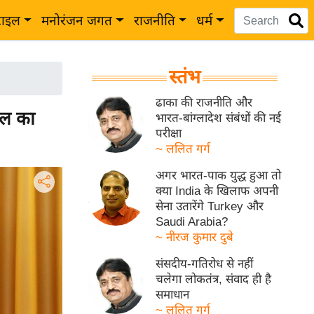
टाइल
मनोरंजन जगत
राजनीति
धर्म
स्तंभ
ढाका की राजनीति और
ाल का
भारत-बांग्लादेश संबंधों की नई
परीक्षा
~ ललित गर्ग
अगर भारत-पाक युद्ध हुआ तो
क्या India के खिलाफ अपनी
सेना उतारेंगे Turkey और
Saudi Arabia?
~ नीरज कुमार दुबे
संसदीय-गतिरोध से नहीं
चलेगा लोकतंत्र, संवाद ही है
समाधान
~ ललित गर्ग