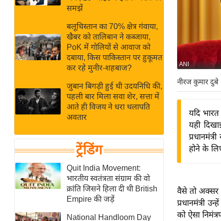
बजट
Hindi
समझें
खेल
News
बलूचिस्तान का 70% क्षेत्र गंवाया,
क्रिकेट
खैबर को तालिबान ने कब्जाया,
Hindi
IPL
PoK में गोलियों से आवाज को
दबाया, किस पाकिस्तान पर हुकूमत
Videos
2026
ANI
कर रहे मुनीर-शहबाज?
क्राइम
नीरज कुमार दुबे
जुबान बिगड़ी हुई थी उदयनिधि की,
ई-पेपर
पहली बार मिला सवा शेर, सत्ता में
मिसाल बेमिसाल
आते ही विजय ने धरा थलापति
यदि भारत 
अवतार
शख्सियत
यही दिखा
यंग इंडिया
प्रधानमंत्
ट्रेंडिंग
होने के लि
साहित्य जगत
ऑटो वर्ल्ड
Quit India Movement:
भारतीय स्वतंत्रता संग्राम की वो
न्यूज ब्रीफ
क्रांति जिसने हिला दी थी British
वैसे तो अक्सर त
मनोरंजन जगत
Empire की जड़ें
प्रधानमंत्री उन
बॉलीवुड
को ऐसा निमंत्
National Handloom Day