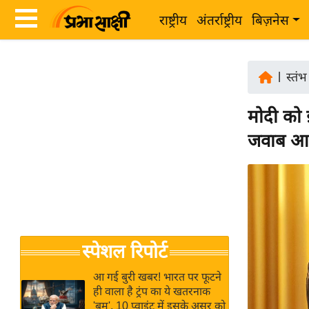
राष्ट्रीय
अंतर्राष्ट्रीय
बिज़नेस
Latest
ता
News
|
स्तंभ
ज़ा
in
ख
मोदी को 
Hindi
ब
जवाब आप
र
Hindi
राष्ट्रीय
News
अंतर्राष्ट्रीय
Live
बिज़नेस
उद्योग
Breaking
स्पेशल रिपोर्ट
जगत
News in
विशेषज्ञ
Hindi
आ गई बुरी खबर! भारत पर फूटने
राय
ही वाला है ट्रंप का ये खतरनाक
'बम', 10 प्वाइंट में इसके असर को