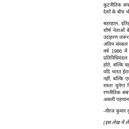
कूटनीतिक सफल
Code Of Ethics
देशों के बीच 
RSS
बहरहाल, इतिहा
Our Team
शीर्ष नेताओं क
Expert Panel
उदाहरण जरूर म
Loksabhachunav
अंतिम संस्कार
वर्ष 1986 मे
Android App
प्रतिनिधिमंडल
होते, बल्कि व
यदि भारत ईरान
नहीं, बल्कि 
रास्ता चुनेग
रणनीतिक संबं
असली पहचान 
-नीरज कुमार द
(इस लेख में ल