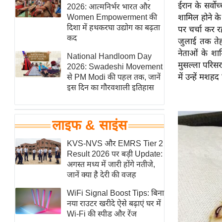
ईरान के सर्वो
हॉलीवुड
2026: आत्मनिर्भर भारत और
Women Empowerment की
शामिल होने के 
फिल्म समीक्षा
दिशा में हथकरघा उद्योग का बढ़ता
पर चर्चा कर र
Breaking
कद
जुलाई तक तेह
News
नेताओं के शाम
National Handloom Day
मुसल्ला परिसर
लाइफस्टाइल
2026: Swadeshi Movement
में उन्हें मशह
से PM Modi की पहल तक, जानें
टेक्नॉलॉजी
इस दिन का गौरवशाली इतिहास
ब्यूटी/फैशन
घरेलू नुस्खे
लाइफ & साइंस
पर्यटन स्थल
फिटनेस मंत्रा
KVS-NVS और EMRS Tier 2
Result 2026 पर बड़ी Update:
रिलेशनशिप
अगस्त मध्य में जारी होंगे नतीजे,
राजनीति
जानें क्या है देरी की वजह
विश्लेषण
WiFi Signal Boost Tips: बिना
समसामयिक
नया राउटर खरीदे ऐसे बढ़ाएं घर में
Wi-Fi की स्पीड और रेंज
मातृभूमि