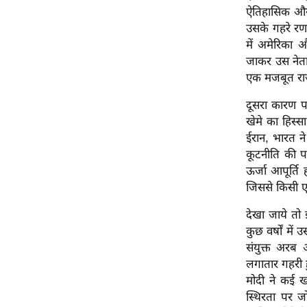
विश्लेषण
ऐतिहासिक और
ट्रेंडिंग
उसके गहरे रणन
में अमेरिका औ
जाकर उस नेता 
Q
एक मजबूत राज
u
i
दूसरा कारण पश
c
खेमे का हिस्
k
ईरान, भारत न
L
कूटनीति की पह
i
ऊर्जा आपूर्ति
n
जिससे किसी एक
k
s
देखा जाये तो 
कुछ वर्षों मे
विधानसभा
संयुक्त अरब
चुनाव
लगातार गहरी हुई
फोटो
मोदी ने कई खाड
स्थिरता पर जो
वीडियो