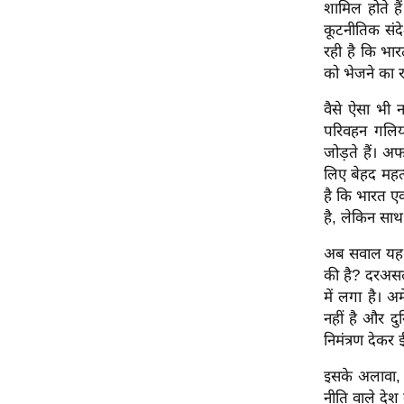
शामिल होते है
ऑडियो
कूटनीतिक संद
इंफ़ोग्राफ़िक
रही है कि भार
को भेजने का र
राज्यों से
शहरों से
वैसे ऐसा भी न
परिवहन गलिय
वेब स्टोरी
जोड़ते हैं। अ
कार्टून
लिए बेहद महत
Short
है कि भारत ए
Videos
है, लेकिन साथ
iOS App
अब सवाल यह भ
About us
की है? दरअसल
Contact Editor
में लगा है। 
नहीं है और दु
Advertise
निमंत्रण देकर 
Privacy Policy
इसके अलावा, 
Grievance
नीति वाले देश
Redressal