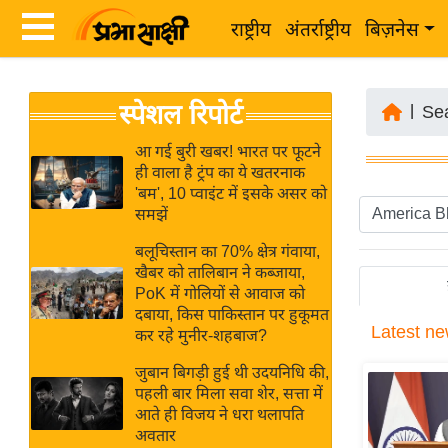
राष्ट्रीय
अंतर्राष्ट्रीय
बिज़नेस
Latest
ता
स्पेशल रिपोर्ट
News
|
Se
ज़ा
in
ख
आ गई बुरी खबर! भारत पर फूटने
Hindi
ही वाला है ट्रंप का ये खतरनाक
ब
'बम', 10 प्वाइंट में इसके असर को
र
समझें
Hindi
राष्ट्रीय
बलूचिस्तान का 70% क्षेत्र गंवाया,
News
अंतर्राष्ट्रीय
खैबर को तालिबान ने कब्जाया,
Live
PoK में गोलियों से आवाज को
बिज़नेस
दबाया, किस पाकिस्तान पर हुकूमत
Latest
ne
उद्योग
कर रहे मुनीर-शहबाज?
Breaking
जगत
News in
जुबान बिगड़ी हुई थी उदयनिधि की,
विशेषज्ञ
पहली बार मिला सवा शेर, सत्ता में
Hindi
आते ही विजय ने धरा थलापति
राय
अवतार