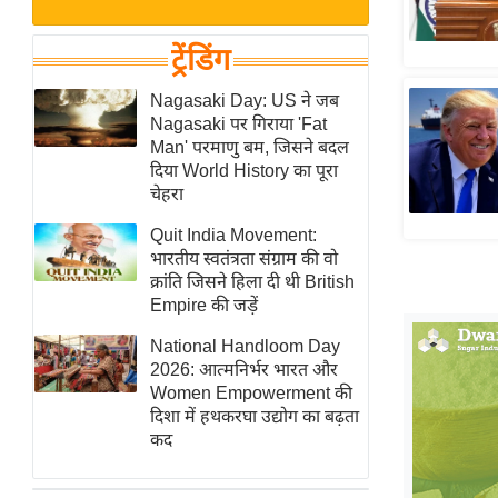
बजट
Hindi
खेल
News
ट्रेंडिंग
क्रिकेट
Hindi
Nagasaki Day: US ने जब
IPL
Nagasaki पर गिराया 'Fat
Videos
2026
Man' परमाणु बम, जिसने बदल
क्राइम
दिया World History का पूरा
चेहरा
ई-पेपर
Quit India Movement:
मिसाल बेमिसाल
भारतीय स्वतंत्रता संग्राम की वो
शख्सियत
क्रांति जिसने हिला दी थी British
यंग इंडिया
Empire की जड़ें
साहित्य जगत
National Handloom Day
2026: आत्मनिर्भर भारत और
ऑटो वर्ल्ड
Women Empowerment की
न्यूज ब्रीफ
दिशा में हथकरघा उद्योग का बढ़ता
कद
मनोरंजन जगत
बॉलीवुड