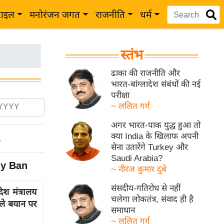
टाइल
मनोरंजन जगत
राजनीति
धर्म
स्तंभ
ढाका की राजनीति और
भारत-बांग्लादेश संबंधों की नई
परीक्षा
~ ललित गर्ग
अगर भारत-पाक युद्ध हुआ तो
क्या India के खिलाफ अपनी
ो
सेना उतारेंगे Turkey और
Saudi Arabia?
ny Ban
~ नीरज कुमार दुबे
संसदीय-गतिरोध से नहीं
ेश मंत्रालय
चलेगा लोकतंत्र, संवाद ही है
ले बयान पर
समाधान
~ ललित गर्ग