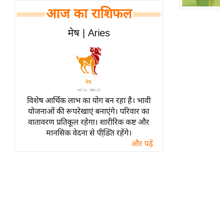
हॉलीवुड
आज का राशिफल
फिल्म समीक्षा
मेष | Aries
Breaking
News
लाइफस्टाइल
टेक्नॉलॉजी
ब्यूटी/फैशन
विशेष आर्थिक लाभ का योग बन रहा है। भावी
घरेलू नुस्खे
योजनाओं की रूपरेखाएं बनाएंगे। परिवार का
वातावरण प्रतिकूल रहेगा। शारीरिक कष्ट और
पर्यटन स्थल
मानसिक वेदना से पीडि़त रहेंगे।
फिटनेस मंत्रा
और पढ़ें
रिलेशनशिप
राजनीति
विश्लेषण
समसामयिक
मातृभूमि