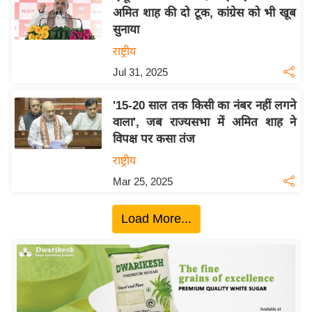
अमित शाह की दो टूक, कांग्रेस को भी खूब
य
सुनाया
बि
राष्ट्रीय
ज़
Jul 31, 2025
ने
स
'15-20 साल तक किसी का नंबर नहीं लगने
उ
वाला', जब राज्यसभा में अमित शाह ने
द्यो
विपक्ष पर कसा तंज
ग
राष्ट्रीय
ज
Mar 25, 2025
ग
त
Load More...
वि
शे
ष
ज्ञ
रा