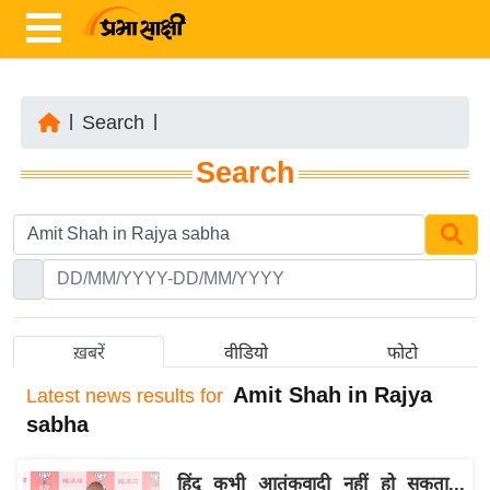
|
Search
|
ता
Search
ज़ा
ख
ब
र
रा
ष्ट्री
ख़बरें
वीडियो
फोटो
य
Amit Shah in Rajya
Latest
news results for
अं
sabha
त
र्रा
हिंदू कभी आतंकवादी नहीं हो सकता...
ष्ट्री