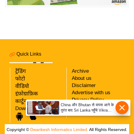
य
ब
ज
ट
खे
ल
क्रि
Quick Links
के
ट
ट्रेंडिंग
Archive
I
About us
फोटो
P
Disclaimer
वीडियो
Advertise with us
L
इंफ़ोग्राफ़िक
Privacy Policy
2
कार्टून
China और Bhutan से वापस आने के
RSS
Download App
0
तुरंत बाद Sri Lanka पहुँचे Vikram
Our Team
Misri, भारत के जबरदस्त दाँव से
2
दुनिया हुई हैरान
6
Copyright ©
Dwarikesh Informatics Limited.
All Rights Reserved.
क्रा