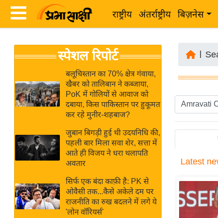
राष्ट्रीय
अंतर्राष्ट्रीय
बिज़नेस
Latest
ता
स्पेशल रिपोर्ट
News
|
Se
ज़ा
in
ख
बलूचिस्तान का 70% क्षेत्र गंवाया,
Hindi
खैबर को तालिबान ने कब्जाया,
ब
PoK में गोलियों से आवाज को
र
दबाया, किस पाकिस्तान पर हुकूमत
Hindi
कर रहे मुनीर-शहबाज?
राष्ट्रीय
News
अंतर्राष्ट्रीय
जुबान बिगड़ी हुई थी उदयनिधि की,
Live
पहली बार मिला सवा शेर, सत्ता में
बिज़नेस
आते ही विजय ने धरा थलापति
Latest
ne
उद्योग
अवतार
Breaking
जगत
News in
सिर्फ एक बंदा काफ़ी है: PK से
विशेषज्ञ
ओवैसी तक...कैसे अकेले दम पर
Hindi
राजनीति का रुख बदलने में लगे ये
राय
'लोन वॉरियर्स'