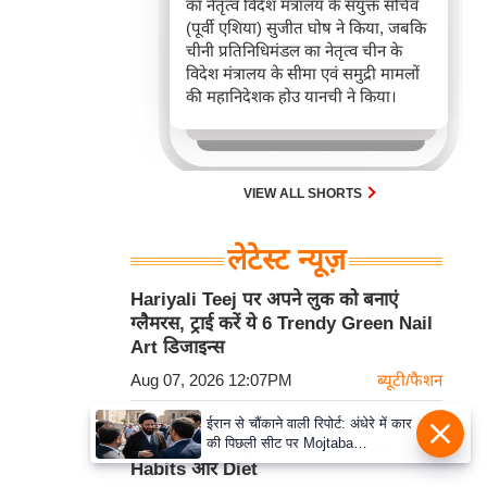
का नेतृत्व विदेश मंत्रालय के संयुक्त सचिव
(पूर्वी एशिया) सुजीत घोष ने किया, जबकि
चीनी प्रतिनिधिमंडल का नेतृत्व चीन के
विदेश मंत्रालय के सीमा एवं समुद्री मामलों
की महानिदेशक होउ यानची ने किया।
VIEW ALL SHORTS
लेटेस्ट न्यूज़
Hariyali Teej पर अपने लुक को बनाएं
ग्लैमरस, ट्राई करें ये 6 Trendy Green Nail
Art डिजाइन्स
Aug 07, 2026 12:07PM
ब्यूटी/फैशन
Monsoon Health Tips: सावन में कमजोर
ईरान से चौंकाने वाली रिपोर्ट: अंधेरे में कार
की पिछली सीट पर Mojtaba
Digestion को दुरुस्त रखेंगे ये Food
Khamenei से मिले राष्ट्रपति, पहचान
Habits और Diet
पर बना सस्पेंस