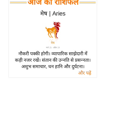
आज का राशिफल
हॉलीवुड
फिल्म समीक्षा
मेष | Aries
Breaking
News
लाइफस्टाइल
टेक्नॉलॉजी
नौकरी पक्की होगी। व्यापारिक साझेदारी में
ब्यूटी/फैशन
कड़ी नजर रखें। संतान की उन्नति से प्रसन्नता।
घरेलू नुस्खे
अशुभ समाचार, धन हानि और दुर्घटना।
और पढ़ें
पर्यटन स्थल
फिटनेस मंत्रा
रिलेशनशिप
राजनीति
विश्लेषण
समसामयिक
मातृभूमि