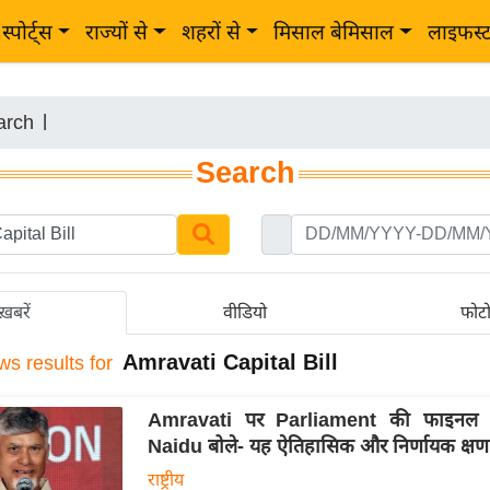
स्पोर्ट्स
राज्यों से
शहरों से
मिसाल बेमिसाल
लाइफस्
arch
|
Search
ख़बरें
वीडियो
फोट
Amravati Capital Bill
ws results for
Amravati पर Parliament की फाइनल 
Naidu बोले- यह ऐतिहासिक और निर्णायक क्षण 
राष्ट्रीय