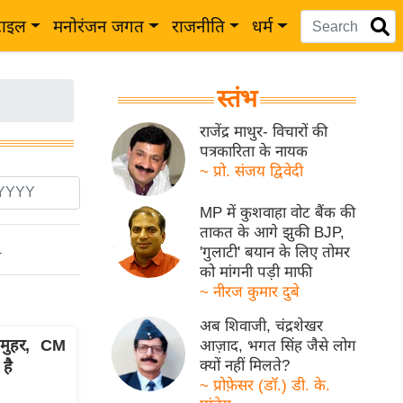
टाइल
मनोरंजन जगत
राजनीति
धर्म
स्तंभ
राजेंद्र माथुर- विचारों की
पत्रकारिता के नायक
~ प्रो. संजय द्विवेदी
MP में कुशवाहा वोट बैंक की
ताकत के आगे झुकी BJP,
'गुलाटी' बयान के लिए तोमर
ो
को मांगनी पड़ी माफी
~ नीरज कुमार दुबे
अब शिवाजी, चंद्रशेखर
मुहर, CM
आज़ाद, भगत सिंह जैसे लोग
क्यों नहीं मिलते?
है
~ प्रोफ़ेसर (डॉ.) डी. के.