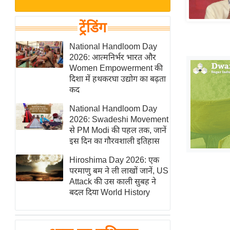
बजट
Hindi
खेल
News
ट्रेंडिंग
क्रिकेट
Hindi
National Handloom Day
IPL
2026: आत्मनिर्भर भारत और
Videos
2026
Women Empowerment की
क्राइम
दिशा में हथकरघा उद्योग का बढ़ता
कद
ई-पेपर
National Handloom Day
मिसाल बेमिसाल
2026: Swadeshi Movement
शख्सियत
से PM Modi की पहल तक, जानें
यंग इंडिया
इस दिन का गौरवशाली इतिहास
साहित्य जगत
Hiroshima Day 2026: एक
परमाणु बम ने ली लाखों जानें, US
ऑटो वर्ल्ड
Attack की उस काली सुबह ने
न्यूज ब्रीफ
बदल दिया World History
मनोरंजन जगत
बॉलीवुड