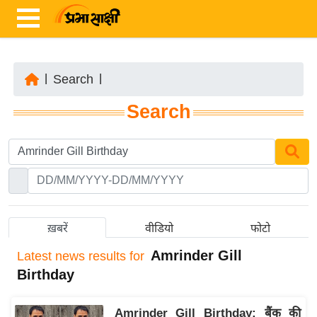
|
Search
|
ता
Search
ज़ा
ख
ब
र
रा
ष्ट्री
ख़बरें
वीडियो
फोटो
य
Amrinder Gill
Latest
news results for
अं
Birthday
त
र्रा
Amrinder Gill Birthday: बैंक की
ष्ट्री