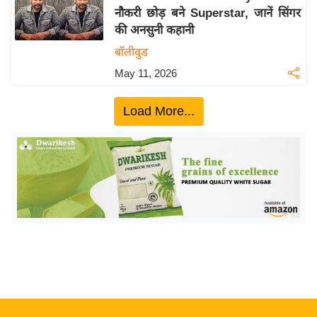
नौकरी छोड़ बने Superstar, जानें सिंगर
य
की अनसुनी कहानी
बि
बॉलीवुड
ज़
May 11, 2026
ने
स
Load More...
उ
द्यो
ग
ज
ग
त
वि
शे
ष
ज्ञ
रा