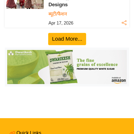
Designs
य
ब्यूटी/फैशन
बि
Apr 17, 2026
ज़
ने
Load More...
स
उ
द्यो
ग
ज
ग
त
वि
शे
ष
ज्ञ
रा
Quick Links