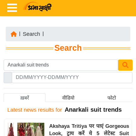
|
Search
|
ता
Search
ज़ा
ख
ब
र
रा
ष्ट्री
ख़बरें
वीडियो
फोटो
य
Anarkali suit trends
Latest
news results for
अं
त
Akshaya Tritiya पर पाएं Gorgeous
र्रा
Look, ट्राय करें ये 5 लेटेस्ट Suit
ष्ट्री