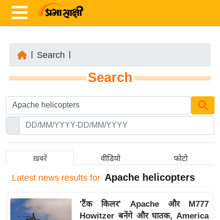
|
Search
|
ता
Search
ज़ा
ख
ब
र
रा
ष्ट्री
ख़बरें
वीडियो
फोटो
य
Apache helicopters
Latest
news results for
अं
त
'टैंक किलर' Apache और M777
र्रा
Howitzer बनेंगे और घातक, America
ष्ट्री