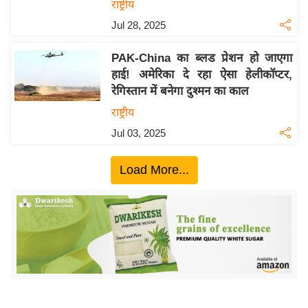
ख्सि
राष्ट्रीय
य
Jul 28, 2025
त
PAK-China का ब्लड प्रेशन हो जाएगा
यं
हाई! अमेरिका दे रहा ऐसा हेलीकॉप्टर,
ग
रेगिस्तान में बनेगा दुश्मन का काल
इं
राष्ट्रीय
डि
या
Jul 03, 2025
सा
Load More...
हि
त्य
ज
ग
त
ऑ
टो
व