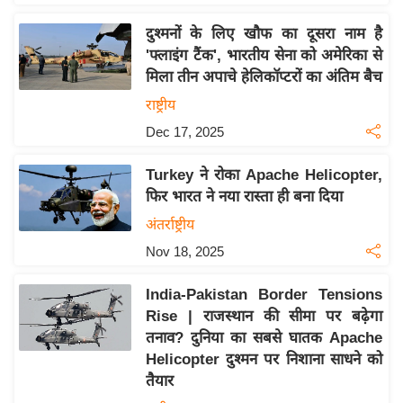
इ
दुश्मनों के लिए खौफ का दूसरा नाम है
म
'फ्लाइंग टैंक', भारतीय सेना को अमेरिका से
ई
मिला तीन अपाचे हेलिकॉप्टरों का अंतिम बैच
-
राष्ट्रीय
पे
Dec 17, 2025
प
र
Turkey ने रोका Apache Helicopter,
मि
फिर भारत ने नया रास्ता ही बना दिया
सा
अंतर्राष्ट्रीय
ल
Nov 18, 2025
बे
India-Pakistan Border Tensions
मि
Rise | राजस्थान की सीमा पर बढ़ेगा
सा
तनाव? दुनिया का सबसे घातक Apache
ल
Helicopter दुश्मन पर निशाना साधने को
तैयार
श