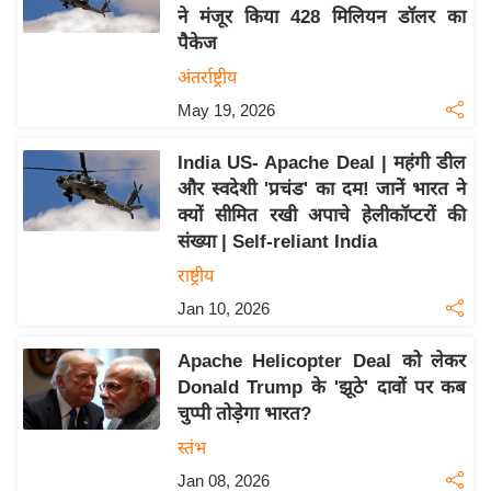
ने मंजूर किया 428 मिलियन डॉलर का
य
पैकेज
बि
अंतर्राष्ट्रीय
ज़
May 19, 2026
ने
स
India US- Apache Deal | महंगी डील
उ
और स्वदेशी 'प्रचंड' का दम! जानें भारत ने
द्यो
क्यों सीमित रखी अपाचे हेलीकॉप्टरों की
ग
संख्या | Self-reliant India
ज
राष्ट्रीय
ग
Jan 10, 2026
त
वि
Apache Helicopter Deal को लेकर
शे
Donald Trump के 'झूठे' दावों पर कब
ष
चुप्पी तोड़ेगा भारत?
ज्ञ
स्तंभ
रा
Jan 08, 2026